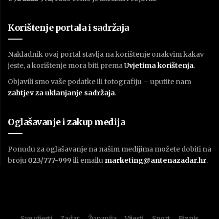
Korištenje portala i sadržaja
Nakladnik ovaj portal stavlja na korištenje onakvim kakav
jeste, a korištenje mora biti prema
U
vjetima korištenja
.
Objavili smo vaše podatke ili fotografiju – uputite nam
zahtjev za uklanjanje sadržaja
.
Oglašavanje i zakup medija
Ponudu za oglašavanje na našim medijima možete dobiti na
broju
023/777-999
ili emailu
marketing@antenazadar.hr
.
Sve vijesti
Zadar
Županija
Vijesti
Sport
Biznis