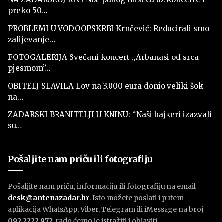
preko 50…
PROBLEMI U VODOOPSKRBI Krnčević: Reducirali smo
zalijevanje…
FOTOGALERIJA Svečani koncert „Arbanasi od srca
pjesmom”…
OBITELJ SLAVILA Lov na 3.000 eura donio veliki šok
na…
ZADARSKI BRANITELJI U KNINU: “Naši bajkeri izazvali
su…
Pošaljite nam priču ili fotografiju
Pošaljite nam priču, informaciju ili fotografiju na email
desk@antenazadar.hr
. Isto možete poslati i putem
aplikacija WhatsApp, Viber, Telegram ili iMessage na broj
092 2222 972
, rado ćemo je istražiti i objaviti.