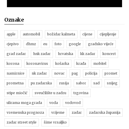
Oznake
apple
automobil
božidar kalmeta
cijene
cijepljenje
cjepivo
dhmz
eu
foto
google
gradsko vijeće
grad zadar
hnk zadar
hrvatska
kk zadar
koncert
korona
koronavirus
košarka
krađa
mobitel
namirnice
nk zadar
novac
pag
policija
promet
prometna
pu zadarska
rusija
sabor
sad
snijeg
stipe miočić
sveučilište u zadru
trgovina
ulicama moga grada
voda
vodovod
vremenska prognoza
vrijeme
zadar
zadarska županija
zadar street style
šime vrsaljko