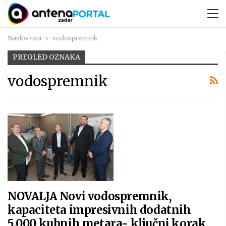
Naslovnica
vodospremnik
PREGLED OZNAKA
vodospremnik
NOVALJA Novi vodospremnik,
kapaciteta impresivnih dodatnih
5.000 kubnih metara- ključni korak