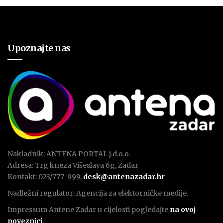
Upoznajte nas
Nakladnik: ANTENA PORTAL j.d.o.o.
Adresa: Trg kneza Višeslava 6g, Zadar
Kontakt: 023/777-999,
desk@antenazadar.hr
Nadležni regulator: Agencija za elektorničke medije.
Impressum Antene Zadar u cijelosti pogledajte
na ovoj
poveznici
.