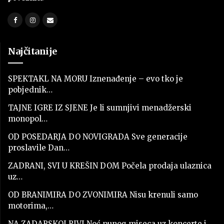
Najčitanije
SPEKTAKL NA MORU Iznenađenje – evo tko je
pobjednik…
TAJNE IGRE IZ SJENE Je li sumnjivi menadžerski
monopol…
OD POSEDARJA DO NOVIGRADA Sve generacije
proslavile Dan…
ZADRANI, SVI U KREŠIN DOM Počela prodaja ulaznica
uz…
OD BRANIMIRA DO ZVONIMIRA Nisu krenuli samo
motorima,…
NA ZADARSKOJ RIVI Noć punog miseca uz koncerte i