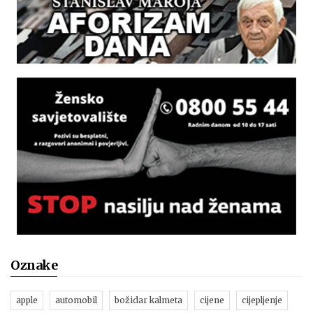
Oznake
apple
automobil
božidar kalmeta
cijene
cijepljenje