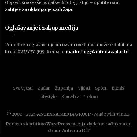
Objavili smo vaše podatke ili fotografiju – uputite nam
zahtjev za uklanjanje sadržaja
.
Oglašavanje i zakup medija
Ponudu za oglašavanje na našim medijima možete dobiti na
broju
023/777-999
ili emailu
marketing@antenazadar.hr
.
Sve vijesti
Zadar
Županija
Vijesti
Sport
Biznis
Lifestyle
Showbiz
Tehno
© 2007. - 2025.
ANTENNA MEDIA GROUP
• Made with ♥ in ZD
Ponosno koristimo
WordPress
magiju, dodatno začinjenu od
strane
Antenna ICT