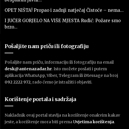
OPET NIŠTA! Propao i zadnji natječaj Čistoće – nema…
I JUČER GORJELO NA VIŠE MJESTA Rudić: Požare smo
brzo…
Pošaljite nam priču ili fotografiju
Pošaljite nam priču, informaciju ili fotografiju na email
desk@antenazadar.hr
. Isto možete poslati i putem
aplikacija WhatsApp, Viber, Telegram ili iMessage na broj
092 2222 972
, rado ćemo je istražiti i objaviti.
Korištenje portala i sadržaja
Nakladnik ovaj portal stavlja na korištenje onakvim kakav
jeste, a korištenje mora biti prema
U
vjetima korištenja
.