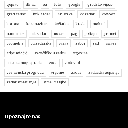
cjepivo
dhmz
eu
foto
google
gradsko vijeće
grad zadar
hnk zadar
hrvatska
kk zadar
koncert
korona
koronavirus
košarka
krađa
mobitel
namirnice
nk zadar
novac
pag
policija
promet
prometna
pu zadarska
rusija
sabor
sad
snijeg
stipe miočić
sveučilište u zadru
trgovina
ulicama moga grada
voda
vodovod
vremenska prognoza
vrijeme
zadar
zadarska županija
zadar street style
šime vrsaljko
Upoznajte nas