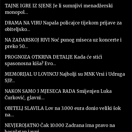
TAJNE IGRE IZ SJENE Je li sumnjivi menadžerski
monopol…
DRAMA NA VIRU Napala policajce tijekom prijave za
obiteljsko…
NA ZADARSKOJ RIVI Noć punog miseca uz koncerte i
preko 50…
PROGNOZA OTKRIVA DETALJE Kada će stići
spasonosna kiša? Evo…
MEMORIJAL U LOVINCU Najbolji su MNK Vrsi i Udruga
SJP…
NAKON SAMO 3 MJESECA RADA Smijenjen Luka
Čurković, glavni…
OBITELJ SLAVILA Lov na 3.000 eura donio veliki šok
na…
NEVJEROJATNO Čak 10.000 Zadrana ima pravo na
besplatan javni…