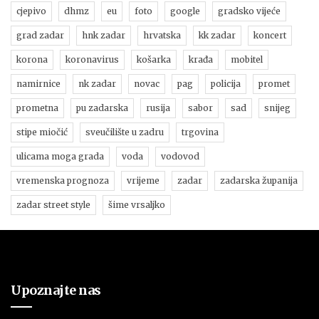
cjepivo
dhmz
eu
foto
google
gradsko vijeće
grad zadar
hnk zadar
hrvatska
kk zadar
koncert
korona
koronavirus
košarka
krađa
mobitel
namirnice
nk zadar
novac
pag
policija
promet
prometna
pu zadarska
rusija
sabor
sad
snijeg
stipe miočić
sveučilište u zadru
trgovina
ulicama moga grada
voda
vodovod
vremenska prognoza
vrijeme
zadar
zadarska županija
zadar street style
šime vrsaljko
Upoznajte nas