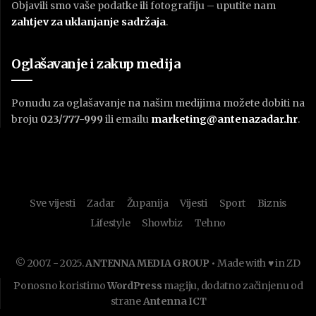
Objavili smo vaše podatke ili fotografiju – uputite nam
zahtjev za uklanjanje sadržaja
.
Oglašavanje i zakup medija
Ponudu za oglašavanje na našim medijima možete dobiti na
broju
023/777-999
ili emailu
marketing@antenazadar.hr
.
Sve vijesti
Zadar
Županija
Vijesti
Sport
Biznis
Lifestyle
Showbiz
Tehno
© 2007. - 2025.
ANTENNA MEDIA GROUP
• Made with ♥ in ZD
Ponosno koristimo
WordPress
magiju, dodatno začinjenu od
strane
Antenna ICT