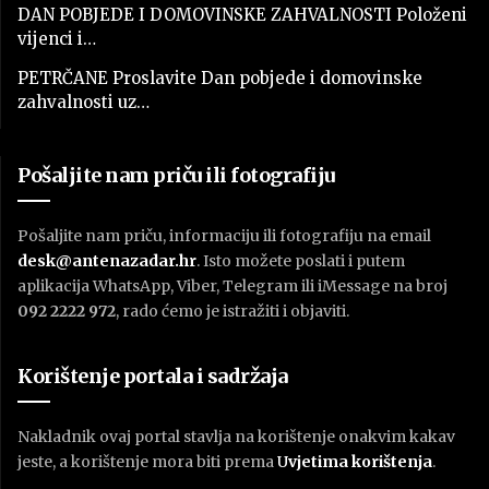
DAN POBJEDE I DOMOVINSKE ZAHVALNOSTI Položeni
vijenci i…
PETRČANE Proslavite Dan pobjede i domovinske
zahvalnosti uz…
Pošaljite nam priču ili fotografiju
Pošaljite nam priču, informaciju ili fotografiju na email
desk@antenazadar.hr
. Isto možete poslati i putem
aplikacija WhatsApp, Viber, Telegram ili iMessage na broj
092 2222 972
, rado ćemo je istražiti i objaviti.
Korištenje portala i sadržaja
Nakladnik ovaj portal stavlja na korištenje onakvim kakav
jeste, a korištenje mora biti prema
U
vjetima korištenja
.