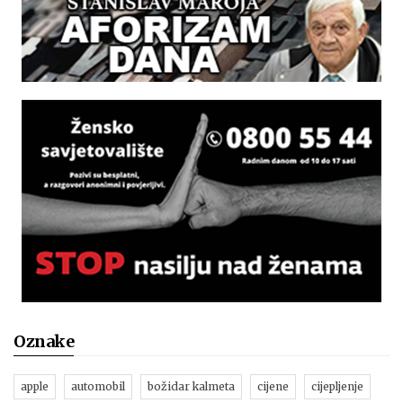
Oznake
apple
automobil
božidar kalmeta
cijene
cijepljenje