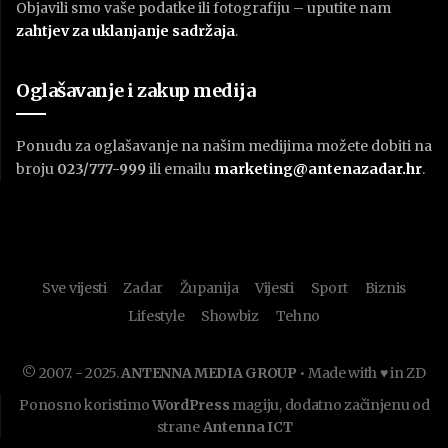
Objavili smo vaše podatke ili fotografiju – uputite nam
zahtjev za uklanjanje sadržaja
.
Oglašavanje i zakup medija
Ponudu za oglašavanje na našim medijima možete dobiti na
broju
023/777-999
ili emailu
marketing@antenazadar.hr
.
Sve vijesti
Zadar
Županija
Vijesti
Sport
Biznis
Lifestyle
Showbiz
Tehno
© 2007. - 2025.
ANTENNA MEDIA GROUP
• Made with ♥ in ZD
Ponosno koristimo
WordPress
magiju, dodatno začinjenu od
strane
Antenna ICT