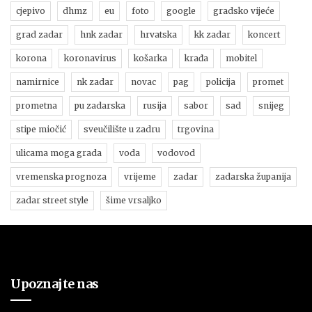
cjepivo
dhmz
eu
foto
google
gradsko vijeće
grad zadar
hnk zadar
hrvatska
kk zadar
koncert
korona
koronavirus
košarka
krađa
mobitel
namirnice
nk zadar
novac
pag
policija
promet
prometna
pu zadarska
rusija
sabor
sad
snijeg
stipe miočić
sveučilište u zadru
trgovina
ulicama moga grada
voda
vodovod
vremenska prognoza
vrijeme
zadar
zadarska županija
zadar street style
šime vrsaljko
Upoznajte nas