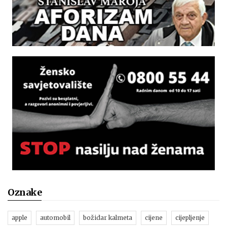
Oznake
apple
automobil
božidar kalmeta
cijene
cijepljenje