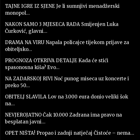
TAJNE IGRE IZ SJENE Je li sumnjivi menadžerski
monopol…
NAKON SAMO 3 MJESECA RADA Smijenjen Luka
Čurković, glavni…
DRAMA NA VIRU Napala policajce tijekom prijave za
obiteljsko…
PROGNOZA OTKRIVA DETALJE Kada će stići
spasonosna kiša? Evo…
NA ZADARSKOJ RIVI Noć punog miseca uz koncerte i
preko 50…
OBITELJ SLAVILA Lov na 3.000 eura donio veliki šok
na…
NEVJEROJATNO Čak 10.000 Zadrana ima pravo na
besplatan javni…
OPET NIŠTA! Propao i zadnji natječaj Čistoće – nema…