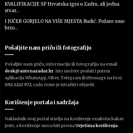
KVALIFIKACIJE SP Hrvatska igra u Zadru, ali jedna
stvar…
I JUČER GORJELO NA VIŠE MJESTA Rudić: Požare smo
brzo…
Pošaljite nam priču ili fotografiju
Pošaljite nam priču, informaciju ili fotografiju na email
desk@antenazadar.hr
. Isto možete poslati i putem
aplikacija WhatsApp, Viber, Telegram ili iMessage na broj
092 2222 972
, rado ćemo je istražiti i objaviti.
Korištenje portala i sadržaja
Nakladnik ovaj portal stavlja na korištenje onakvim kakav
jeste, a korištenje mora biti prema
U
vjetima korištenja
.