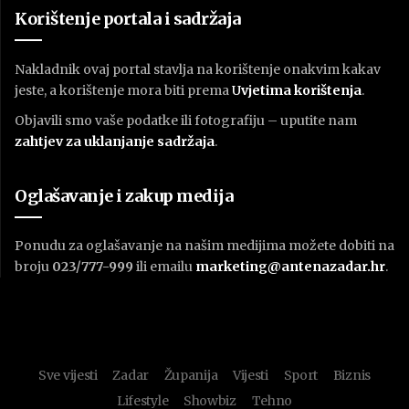
Korištenje portala i sadržaja
Nakladnik ovaj portal stavlja na korištenje onakvim kakav
jeste, a korištenje mora biti prema
U
vjetima korištenja
.
Objavili smo vaše podatke ili fotografiju – uputite nam
zahtjev za uklanjanje sadržaja
.
Oglašavanje i zakup medija
Ponudu za oglašavanje na našim medijima možete dobiti na
broju
023/777-999
ili emailu
marketing@antenazadar.hr
.
Sve vijesti
Zadar
Županija
Vijesti
Sport
Biznis
Lifestyle
Showbiz
Tehno