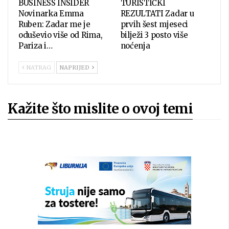
BUSINESS INSIDER
TURISTIČKI
Novinarka Emma
REZULTATI Zadar u
Ruben: Zadar me je
prvih šest mjeseci
oduševio više od Rima,
bilježi 3 posto više
Pariza i…
noćenja
NATRAG
NAPRIJED
Kažite što mislite o ovoj temi