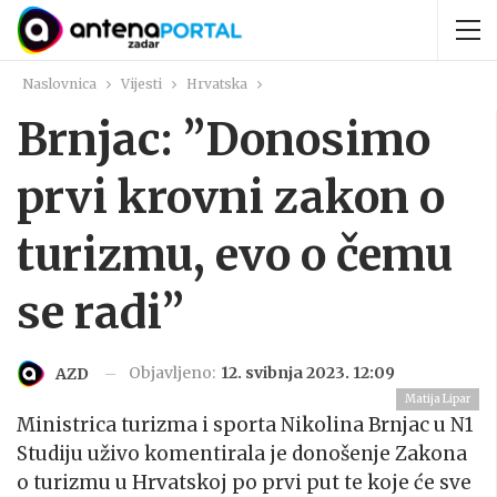
Naslovnica
Vijesti
Hrvatska
Brnjac: ”Donosimo
prvi krovni zakon o
turizmu, evo o čemu
se radi”
Objavljeno:
12. svibnja 2023. 12:09
AZD
Matija Lipar
Ministrica turizma i sporta Nikolina Brnjac u N1
Studiju uživo komentirala je donošenje Zakona
o turizmu u Hrvatskoj po prvi put te koje će sve