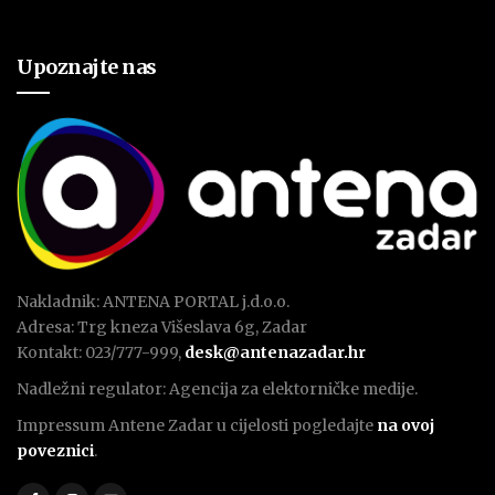
Upoznajte nas
Nakladnik: ANTENA PORTAL j.d.o.o.
Adresa: Trg kneza Višeslava 6g, Zadar
Kontakt: 023/777-999,
desk@antenazadar.hr
Nadležni regulator: Agencija za elektorničke medije.
Impressum Antene Zadar u cijelosti pogledajte
na ovoj
poveznici
.