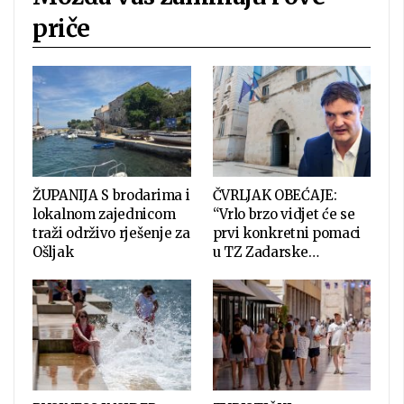
priče
ŽUPANIJA S brodarima i
ČVRLJAK OBEĆAJE:
lokalnom zajednicom
“Vrlo brzo vidjet će se
traži održivo rješenje za
prvi konkretni pomaci
Ošljak
u TZ Zadarske…