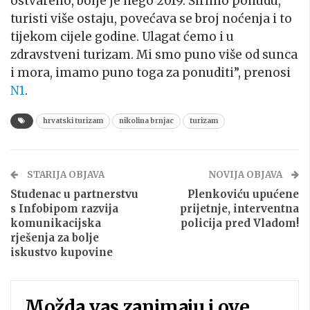
ostvareno, bolje je nego 2019. Širimo ponudu,
turisti više ostaju, povećava se broj noćenja i to
tijekom cijele godine. Ulagat ćemo i u
zdravstveni turizam. Mi smo puno više od sunca
i mora, imamo puno toga za ponuditi”, prenosi
N1
.
hrvatski turizam
nikolina brnjac
turizam
STARIJA OBJAVA
NOVIJA OBJAVA
Studenac u partnerstvu
Plenkoviću upućene
s Infobipom razvija
prijetnje, interventna
komunikacijska
policija pred Vladom!
rješenja za bolje
iskustvo kupovine
Možda vas zanimaju i ove