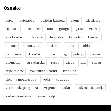
Oznake
apple
automobil
božidar kalmeta
cijene
cijepljenje
cjepivo
dhmz
eu
foto
google
gradsko vijeće
grad zadar
hnk zadar
hrvatska
kk zadar
koncert
korona
koronavirus
košarka
krađa
mobitel
namirnice
nk zadar
novac
pag
policija
promet
prometna
pu zadarska
rusija
sabor
sad
snijeg
stipe miočić
sveučilište u zadru
trgovina
ulicama moga grada
voda
vodovod
vremenska prognoza
vrijeme
zadar
zadarska županija
zadar street style
šime vrsaljko