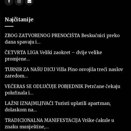
Najčitanije
ZBOG ZATVORENOG PRENOĆIŠTA Beskućnici preko
dana spavaju i…
ČETVRTA LIGA Veliki zaokret – dvije velike
promjene…
TURNIR ZA NAŠU DICU Villa Pino osvojila treći naslov
zaredom…
VEČERAS SE ODLUČUJE POBJEDNIK Petrčane čekaju
polufinala i…
LAŽNI IZNAJMLJIVAČI Turisti uplatili apartman,
dolaskom na…
TRADICIONALNA MANIFESTACIJA Vrške ćakule u
znaku munještine,…