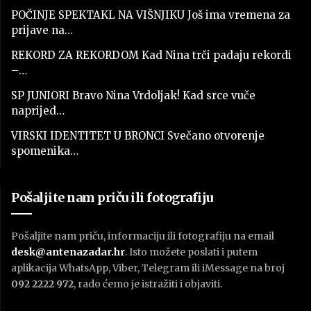
POČINJE SPEKTAKL NA VIŠNJIKU Još ima vremena za
prijave na…
REKORD ZA REKORDOM Kad Nina trči padaju rekordi
–…
SP JUNIORI Bravo Nina Vrdoljak! Kad srce vuče
naprijed…
VIRSKI IDENTITET U BRONCI Svečano otvorenje
spomenika…
Pošaljite nam priču ili fotografiju
Pošaljite nam priču, informaciju ili fotografiju na email
desk@antenazadar.hr
. Isto možete poslati i putem
aplikacija WhatsApp, Viber, Telegram ili iMessage na broj
092 2222 972
, rado ćemo je istražiti i objaviti.