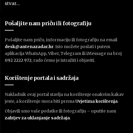
stvar…
Pošaljite nam priču ili fotografiju
Pošaljite nam priču, informaciju ili fotografiju na email
desk@antenazadar.hr
. Isto možete poslati i putem
aplikacija WhatsApp, Viber, Telegram ili iMessage na broj
092 2222 972
, rado ćemo je istražiti i objaviti.
Korištenje portala i sadržaja
Nakladnik ovaj portal stavlja na korištenje onakvim kakav
jeste, a korištenje mora biti prema
U
vjetima korištenja
.
Objavili smo vaše podatke ili fotografiju – uputite nam
zahtjev za uklanjanje sadržaja
.