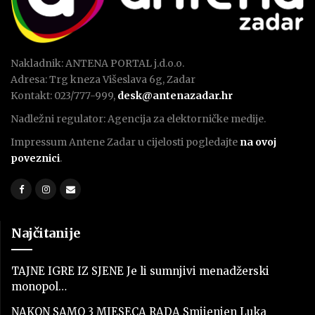
Nakladnik: ANTENA PORTAL j.d.o.o.
Adresa: Trg kneza Višeslava 6g, Zadar
Kontakt: 023/777-999,
desk@antenazadar.hr
Nadležni regulator: Agencija za elektorničke medije.
Impressum Antene Zadar u cijelosti pogledajte
na ovoj
poveznici
.
Najčitanije
TAJNE IGRE IZ SJENE Je li sumnjivi menadžerski
monopol…
NAKON SAMO 3 MJESECA RADA Smijenjen Luka