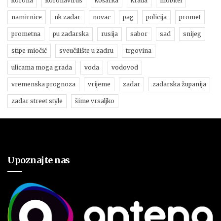
korona
koronavirus
košarka
krađa
mobitel
namirnice
nk zadar
novac
pag
policija
promet
prometna
pu zadarska
rusija
sabor
sad
snijeg
stipe miočić
sveučilište u zadru
trgovina
ulicama moga grada
voda
vodovod
vremenska prognoza
vrijeme
zadar
zadarska županija
zadar street style
šime vrsaljko
Upoznajte nas