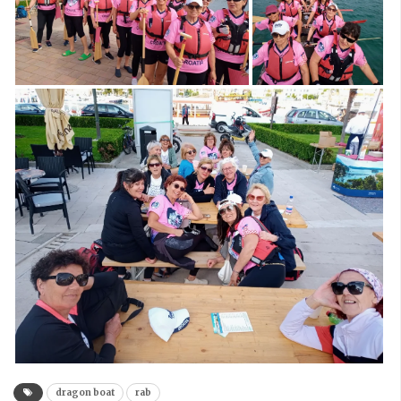
dragon boat
rab