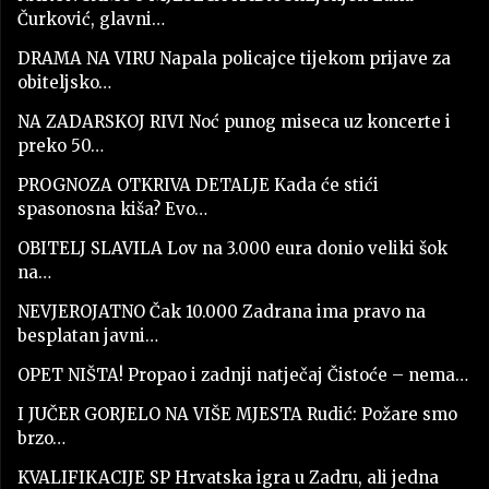
Čurković, glavni…
DRAMA NA VIRU Napala policajce tijekom prijave za
obiteljsko…
NA ZADARSKOJ RIVI Noć punog miseca uz koncerte i
preko 50…
PROGNOZA OTKRIVA DETALJE Kada će stići
spasonosna kiša? Evo…
OBITELJ SLAVILA Lov na 3.000 eura donio veliki šok
na…
NEVJEROJATNO Čak 10.000 Zadrana ima pravo na
besplatan javni…
OPET NIŠTA! Propao i zadnji natječaj Čistoće – nema…
I JUČER GORJELO NA VIŠE MJESTA Rudić: Požare smo
brzo…
KVALIFIKACIJE SP Hrvatska igra u Zadru, ali jedna