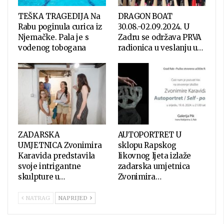
TEŠKA TRAGEDIJA Na
DRAGON BOAT
Rabu poginula curica iz
30.08.-02.09.2024. U
Njemačke. Pala je s
Zadru se održava PRVA
vodenog tobogana
radionica u veslanju u…
ZADARSKA
AUTOPORTRET U
UMJETNICA Zvonimira
sklopu Rapskog
Karavida predstavila
likovnog ljeta izlaže
svoje intrigantne
zadarska umjetnica
skulpture u…
Zvonimira…
NATRAG
NAPRIJED