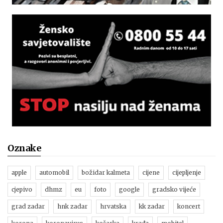
Oznake
apple
automobil
božidar kalmeta
cijene
cijepljenje
cjepivo
dhmz
eu
foto
google
gradsko vijeće
grad zadar
hnk zadar
hrvatska
kk zadar
koncert