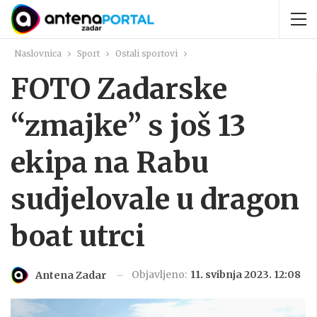
Naslovnica
Sport
Ostali sportovi
FOTO Zadarske
“zmajke” s još 13
ekipa na Rabu
sudjelovale u dragon
boat utrci
Objavljeno:
11. svibnja 2023. 12:08
Antena Zadar