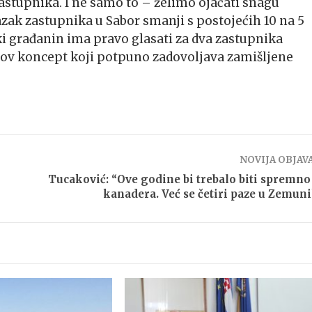
j zastupnika. I ne samo to – želimo ojačati snagu
azak zastupnika u Sabor smanji s postojećih 10 na 5
ki građanin ima pravo glasati za dva zastupnika
njihov koncept koji potpuno zadovoljava zamišljene
NOVIJA OBJAV
Tucaković: “Ove godine bi trebalo biti spremno
kanadera. Već se četiri paze u Zemun