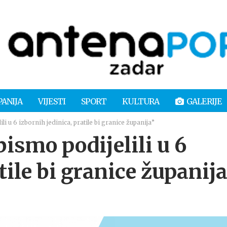
PANIJA
VIJESTI
SPORT
KULTURA
GALERIJE
i u 6 izbornih jedinica, pratile bi granice županija”
ismo podijelili u 6
tile bi granice županij