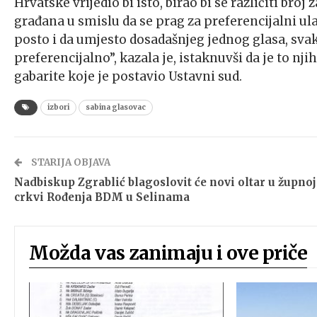
Hrvatske vrijedio bi isto, birao bi se različiti bro
građana u smislu da se prag za preferencijalni ul
posto i da umjesto dosadašnjeg jednog glasa, sva
preferencijalno”, kazala je, istaknuvši da je to 
gabarite koje je postavio Ustavni sud.
izbori
sabina glasovac
STARIJA OBJAVA
Nadbiskup Zgrablić blagoslovit će novi oltar u župnoj
crkvi Rođenja BDM u Selinama
Možda vas zanimaju i ove priče