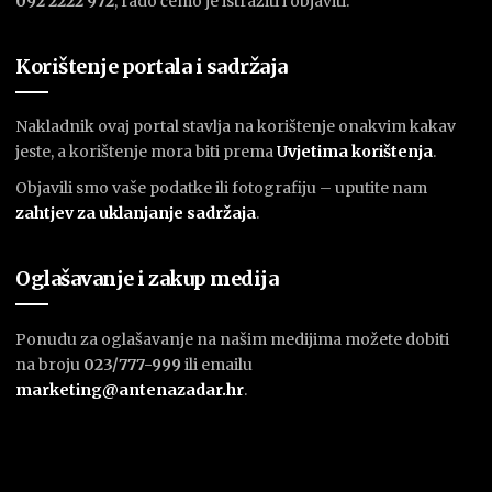
092 2222 972
, rado ćemo je istražiti i objaviti.
Korištenje portala i sadržaja
Nakladnik ovaj portal stavlja na korištenje onakvim kakav
jeste, a korištenje mora biti prema
U
vjetima korištenja
.
Objavili smo vaše podatke ili fotografiju – uputite nam
zahtjev za uklanjanje sadržaja
.
Oglašavanje i zakup medija
Ponudu za oglašavanje na našim medijima možete dobiti
na broju
023/777-999
ili emailu
marketing@antenazadar.hr
.