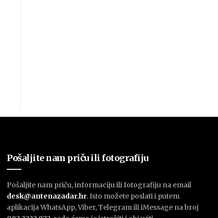
Pošaljite nam priču ili fotografiju
Pošaljite nam priču, informaciju ili fotografiju na email
desk@antenazadar.hr
. Isto možete poslati i putem
aplikacija WhatsApp, Viber, Telegram ili iMessage na broj