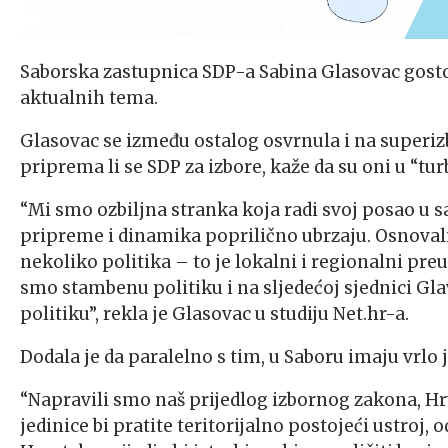
Saborska zastupnica SDP-a Sabina Glasovac gosto
aktualnih tema.
Glasovac se između ostalog osvrnula i na superiz
priprema li se SDP za izbore, kaže da su oni u “turb
“Mi smo ozbiljna stranka koja radi svoj posao u s
pripreme i dinamika poprilično ubrzaju. Osnovali
nekoliko politika – to je lokalni i regionalni preu
smo stambenu politiku i na sljedećoj sjednici G
politiku”, rekla je Glasovac u studiju Net.hr-a.
Dodala je da paralelno s tim, u Saboru imaju vrlo j
“Napravili smo naš prijedlog izbornog zakona, Hrv
jedinice bi pratite teritorijalno postojeći ustroj