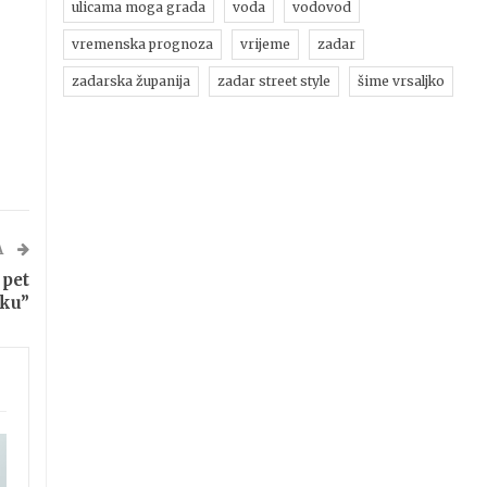
ulicama moga grada
voda
vodovod
vremenska prognoza
vrijeme
zadar
zadarska županija
zadar street style
šime vrsaljko
A
 pet
iku”