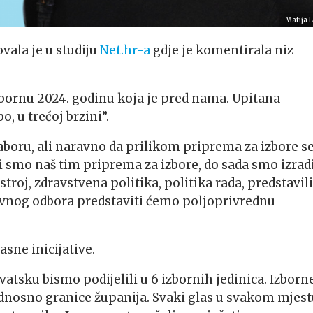
Matija L
vala je u studiju
Net.hr-a
gdje je komentirala niz
bornu 2024. godinu koja je pred nama. Upitana
o, u trećoj brzini”.
aboru, ali naravno da prilikom priprema za izbore se
 smo naš tim priprema za izbore, do sada smo izradi
stroj, zdravstvena politika, politika rada, predstavili
lavnog odbora predstaviti ćemo poljoprivrednu
asne inicijative.
atsku bismo podijelili u 6 izbornih jedinica. Izborn
, odnosno granice županija. Svaki glas u svakom mjes