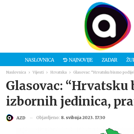
NASLOVNICA
NAJNOVIJE
ZADAR
ŽU
Naslovnica
Vijesti
Hrvatska
Glasovac: “Hrvatsku bismo podijelil
Glasovac: “Hrvatsku b
izbornih jedinica, pra
Objavljeno:
8. svibnja 2023. 17:30
AZD