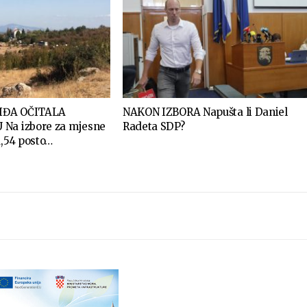
IĐA OČITALA
NAKON IZBORA Napušta li Daniel
Na izbore za mjesne
Radeta SDP?
1,54 posto…