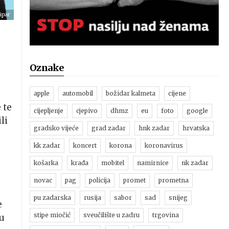
ipar
Oznake
apple
automobil
božidar kalmeta
cijene
 te
cijepljenje
cjepivo
dhmz
eu
foto
google
li
gradsko vijeće
grad zadar
hnk zadar
hrvatska
kk zadar
koncert
korona
koronavirus
košarka
krađa
mobitel
namirnice
nk zadar
novac
pag
policija
promet
prometna
pu zadarska
rusija
sabor
sad
snijeg
e
stipe miočić
sveučilište u zadru
trgovina
tu