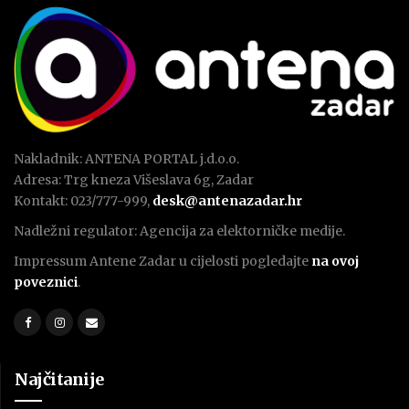
Nakladnik: ANTENA PORTAL j.d.o.o.
Adresa: Trg kneza Višeslava 6g, Zadar
Kontakt: 023/777-999,
desk@antenazadar.hr
Nadležni regulator: Agencija za elektorničke medije.
Impressum Antene Zadar u cijelosti pogledajte
na ovoj
poveznici
.
Najčitanije