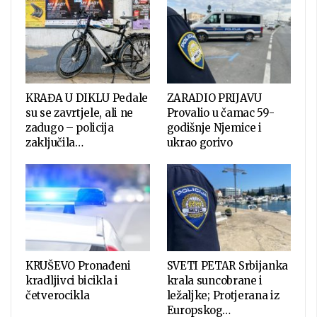
KRAĐA U DIKLU Pedale
ZARADIO PRIJAVU
su se zavrtjele, ali ne
Provalio u čamac 59-
zadugo – policija
godišnje Njemice i
zaključila…
ukrao gorivo
KRUŠEVO Pronađeni
SVETI PETAR Srbijanka
kradljivci bicikla i
krala suncobrane i
četverocikla
ležaljke; Protjerana iz
Europskog…