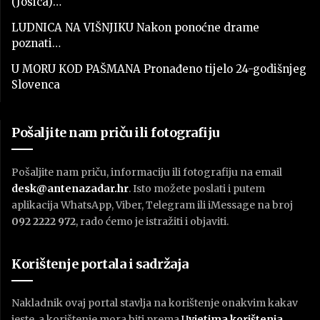
(Josica)…
LUDNICA NA VIŠNJIKU Nakon ponoćne drame
poznati…
U MORU KOD PAŠMANA Pronađeno tijelo 24-godišnjeg
Slovenca
Pošaljite nam priču ili fotografiju
Pošaljite nam priču, informaciju ili fotografiju na email
desk@antenazadar.hr
. Isto možete poslati i putem
aplikacija WhatsApp, Viber, Telegram ili iMessage na broj
092 2222 972
, rado ćemo je istražiti i objaviti.
Korištenje portala i sadržaja
Nakladnik ovaj portal stavlja na korištenje onakvim kakav
jeste, a korištenje mora biti prema
U
vjetima korištenja
.