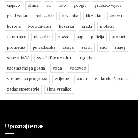
cjepivo
dhmz
eu
foto
google
gradsko vijeće
grad zadar
hnk zadar
hrvatska
kk zadar
koncert
korona
koronavirus
košarka
krađa
mobitel
namirnice
nk zadar
novac
pag
policija
promet
prometna
pu zadarska
rusija
sabor
sad
snijeg
stipe miočić
sveučilište u zadru
trgovina
ulicama moga grada
voda
vodovod
vremenska prognoza
vrijeme
zadar
zadarska županija
zadar street style
šime vrsaljko
Upoznajte nas