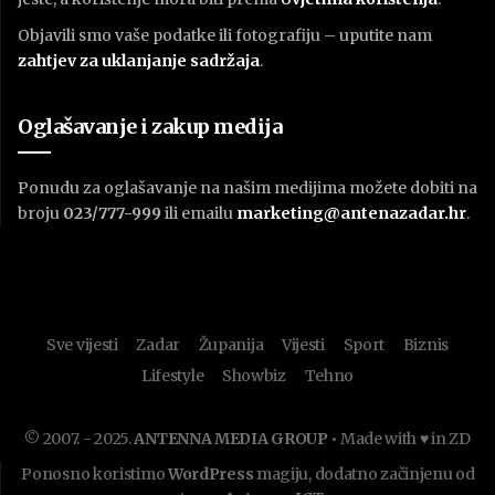
Objavili smo vaše podatke ili fotografiju – uputite nam
zahtjev za uklanjanje sadržaja
.
Oglašavanje i zakup medija
Ponudu za oglašavanje na našim medijima možete dobiti na
broju
023/777-999
ili emailu
marketing@antenazadar.hr
.
Sve vijesti
Zadar
Županija
Vijesti
Sport
Biznis
Lifestyle
Showbiz
Tehno
© 2007. - 2025.
ANTENNA MEDIA GROUP
• Made with ♥ in ZD
Ponosno koristimo
WordPress
magiju, dodatno začinjenu od