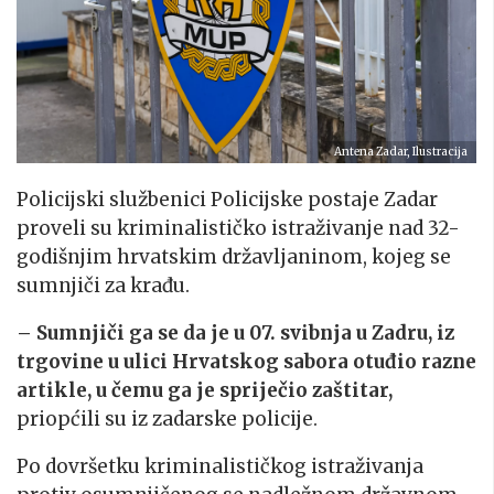
Antena Zadar, Ilustracija
Policijski službenici Policijske postaje Zadar
proveli su kriminalističko istraživanje nad 32-
godišnjim hrvatskim državljaninom, kojeg se
sumnjiči za krađu.
– Sumnjiči ga se da je u 07. svibnja u Zadru, iz
trgovine u ulici Hrvatskog sabora otuđio razne
artikle, u čemu ga je spriječio zaštitar,
priopćili su iz zadarske policije.
Po dovršetku kriminalističkog istraživanja