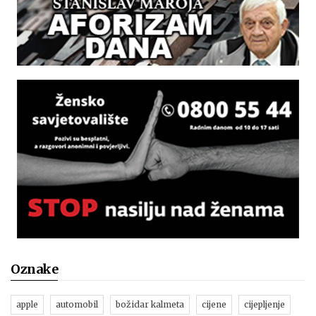
Oznake
apple
automobil
božidar kalmeta
cijene
cijepljenje