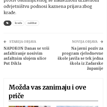
protiv osumnjičenog se nadležnom državnom
odvjetništvu podnosi kaznena prijava zbog
krađe.
krađa
zaštitar
STARIJA OBJAVA
NOVIJA OBJAVA
NAPOKON Danas se vrši
Na javni poziv za
asfaltiranje nosivim
program cjelodnevne
asfaltnim slojem ulice
škole javila se tek jedna
Put Dikla
škola iz Zadarske
županije
Možda vas zanimaju i ove
priče