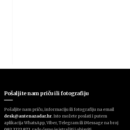
Pošaljite nam priču ili fotografiju
Pošaljite nam priču, informaciju ili fotografiju na email
desk@antenazadar.hr
. Isto možete poslati i putem
aplikacija WhatsApp, Viber, Telegram ili iMessage na broj
092 2222 972
, rado ćemo je istražiti i objaviti.