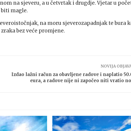
nom na sjeveru, a u četvrtak i drugdje. Vjetar u poč
biti magle.
everoistočnjak, na moru sjeverozapadnjak te bura k
a zraka bez veće promjene.
NOVIJA OBJAV
Izdao lažni račun za obavljene radove i naplatio 50
eura, a radove nije ni započeo niti vratio n