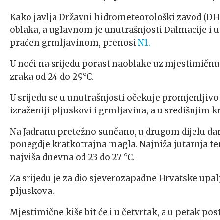
Kako javlja Državni hidrometeorološki zavod (DH
oblaka, a uglavnom je unutrašnjosti Dalmacije i
praćen grmljavinom, prenosi
N1.
U noći na srijedu porast naoblake uz mjestimičnu
zraka od 24 do 29°C.
U srijedu se u unutrašnjosti očekuje promjenljivo
izraženiji pljuskovi i grmljavina, a u središnjim
Na Jadranu pretežno sunčano, u drugom dijelu da
ponegdje kratkotrajna magla. Najniža jutarnja tem
najviša dnevna od 23 do 27 °C.
Za srijedu je za dio sjeverozapadne Hrvatske upa
pljuskova.
Mjestimične kiše bit će i u četvrtak, a u petak p