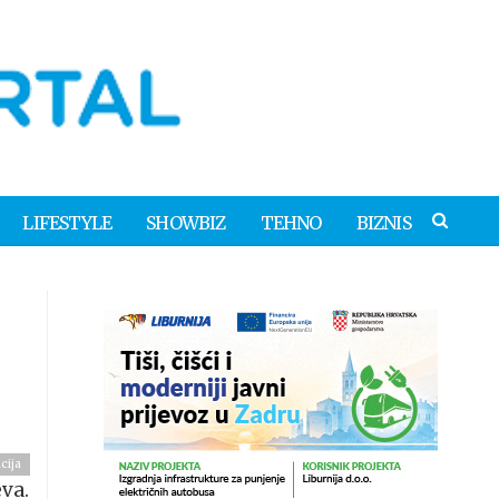
LIFESTYLE
SHOWBIZ
TEHNO
BIZNIS
cija
va.