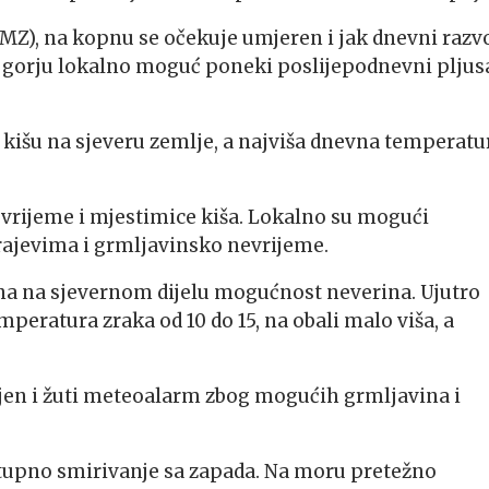
MZ), na kopnu se očekuje umjeren i jak dnevni razv
 u gorju lokalno moguć poneki poslijepodnevni pljus
 kišu na sjeveru zemlje, a najviša dnevna temperatu
 vrijeme i mjestimice kiša. Lokalno su mogući
 krajevima i grmljavinsko nevrijeme.
na na sjevernom dijelu mogućnost neverina. Ujutro
peratura zraka od 10 do 15, na obali malo viša, a
ljen i žuti meteoalarm zbog mogućih grmljavina i
ostupno smirivanje sa zapada. Na moru pretežno