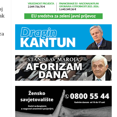
oj
ak
ra