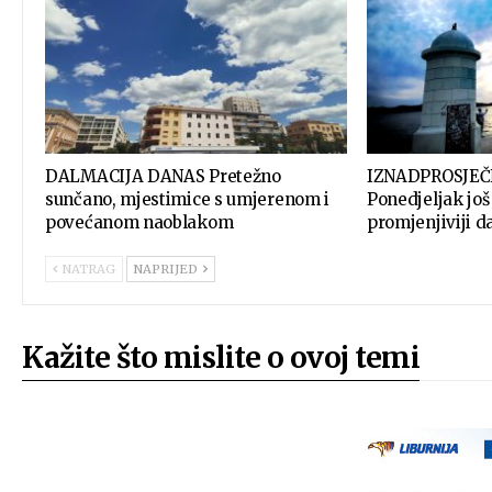
DALMACIJA DANAS Pretežno
IZNADPROSJEČ
sunčano, mjestimice s umjerenom i
Ponedjeljak još 
povećanom naoblakom
promjenjiviji d
NATRAG
NAPRIJED
Kažite što mislite o ovoj temi