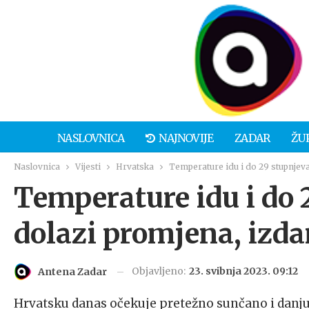
NASLOVNICA
NAJNOVIJE
ZADAR
ŽU
Naslovnica
Vijesti
Hrvatska
Temperature idu i do 29 stupnjeva
Temperature idu i do 
dolazi promjena, izda
Objavljeno:
23. svibnja 2023. 09:12
Antena Zadar
Hrvatsku danas očekuje pretežno sunčano i danju