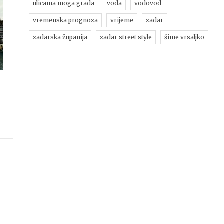
ulicama moga grada
voda
vodovod
vremenska prognoza
vrijeme
zadar
zadarska županija
zadar street style
šime vrsaljko