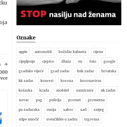
etku
oja
Oznake
apple
automobil
božidar kalmeta
cijene
cijepljenje
cjepivo
dhmz
eu
foto
google
A
gradsko vijeće
grad zadar
hnk zadar
hrvatska
.000
ovce
kk zadar
koncert
korona
koronavirus
košarka
krađa
mobitel
namirnice
nk zadar
novac
pag
policija
promet
prometna
pu zadarska
rusija
sabor
sad
snijeg
stipe miočić
sveučilište u zadru
trgovina