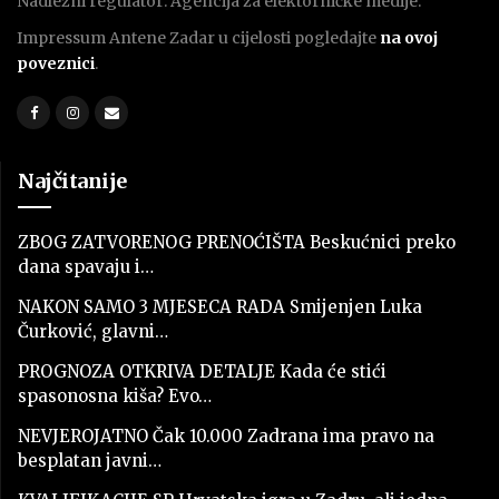
Nadležni regulator: Agencija za elektorničke medije.
Impressum Antene Zadar u cijelosti pogledajte
na ovoj
poveznici
.
Najčitanije
ZBOG ZATVORENOG PRENOĆIŠTA Beskućnici preko
dana spavaju i…
NAKON SAMO 3 MJESECA RADA Smijenjen Luka
Čurković, glavni…
PROGNOZA OTKRIVA DETALJE Kada će stići
spasonosna kiša? Evo…
NEVJEROJATNO Čak 10.000 Zadrana ima pravo na
besplatan javni…