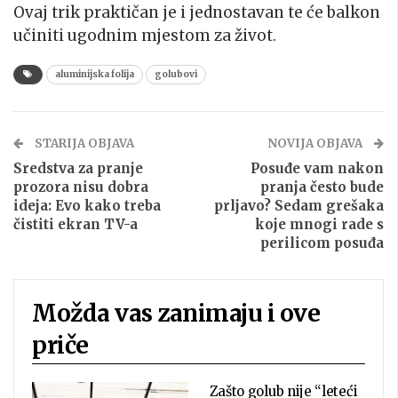
Ovaj trik praktičan je i jednostavan te će balkon
učiniti ugodnim mjestom za život.
aluminijska folija
golubovi
STARIJA OBJAVA
NOVIJA OBJAVA
Sredstva za pranje
Posuđe vam nakon
prozora nisu dobra
pranja često bude
ideja: Evo kako treba
prljavo? Sedam grešaka
čistiti ekran TV-a
koje mnogi rade s
perilicom posuđa
Možda vas zanimaju i ove
priče
Zašto golub nije “leteći