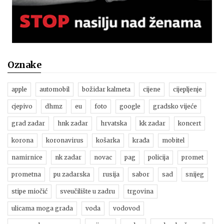
Oznake
apple
automobil
božidar kalmeta
cijene
cijepljenje
cjepivo
dhmz
eu
foto
google
gradsko vijeće
grad zadar
hnk zadar
hrvatska
kk zadar
koncert
korona
koronavirus
košarka
krađa
mobitel
namirnice
nk zadar
novac
pag
policija
promet
prometna
pu zadarska
rusija
sabor
sad
snijeg
stipe miočić
sveučilište u zadru
trgovina
ulicama moga grada
voda
vodovod