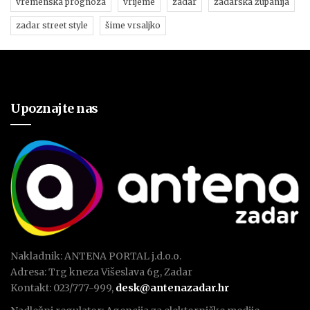
vremenska prognoza
vrijeme
zadar
zadarska županija
zadar street style
šime vrsaljko
Upoznajte nas
Nakladnik: ANTENA PORTAL j.d.o.o.
Adresa: Trg kneza Višeslava 6g, Zadar
Kontakt: 023/777-999,
desk@antenazadar.hr