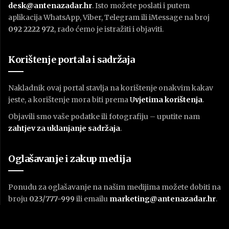
desk@antenazadar.hr
. Isto možete poslati i putem
aplikacija WhatsApp, Viber, Telegram ili iMessage na broj
092 2222 972
, rado ćemo je istražiti i objaviti.
Korištenje portala i sadržaja
Nakladnik ovaj portal stavlja na korištenje onakvim kakav
jeste, a korištenje mora biti prema
U
vjetima korištenja
.
Objavili smo vaše podatke ili fotografiju – uputite nam
zahtjev za uklanjanje sadržaja
.
Oglašavanje i zakup medija
Ponudu za oglašavanje na našim medijima možete dobiti na
broju
023/777-999
ili emailu
marketing@antenazadar.hr
.