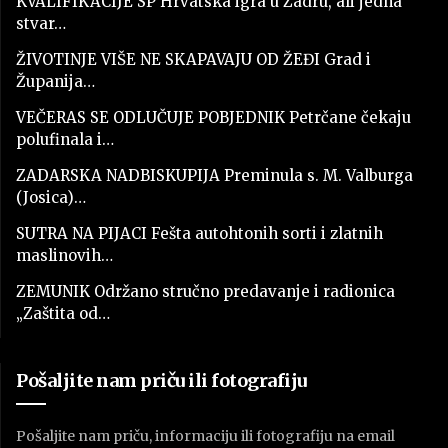
KVALIFIKACIJE SP Hrvatska igra u Zadru, ali jedna
stvar…
ŽIVOTINJE VIŠE NE SKAPAVAJU OD ŽEĐI Grad i
Županija…
VEČERAS SE ODLUČUJE POBJEDNIK Petrčane čekaju
polufinala i…
ZADARSKA NADBISKUPIJA Preminula s. M. Valburga
(Josica)…
SUTRA NA PIJACI Fešta autohtonih sorti i zlatnih
maslinovih…
ZEMUNIK Održano stručno predavanje i radionica
„Zaštita od…
Pošaljite nam priču ili fotografiju
Pošaljite nam priču, informaciju ili fotografiju na email