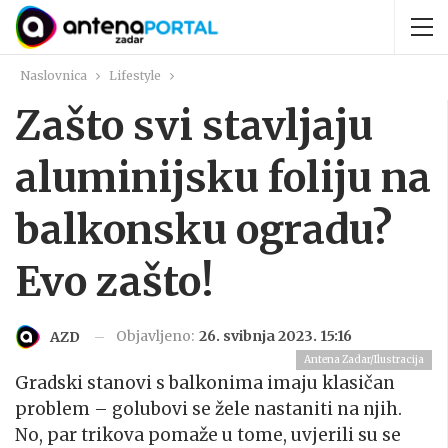
Naslovnica
Lifestyle
Zašto svi stavljaju
aluminijsku foliju na
balkonsku ogradu?
Evo zašto!
Objavljeno:
26. svibnja 2023. 15:16
AZD
Antena Zadar/Ilustracija
Gradski stanovi s balkonima imaju klasičan
problem – golubovi se žele nastaniti na njih.
No, par trikova pomaže u tome, uvjerili su se