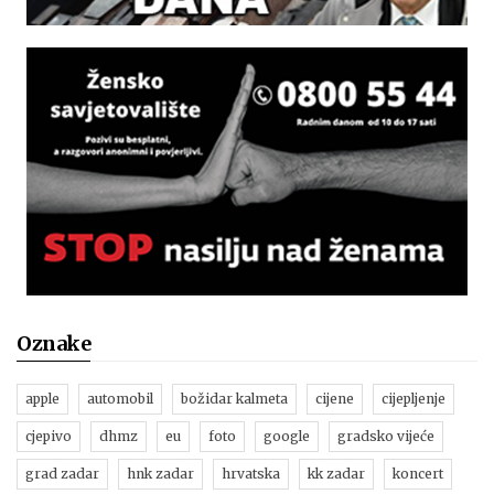
Oznake
apple
automobil
božidar kalmeta
cijene
cijepljenje
cjepivo
dhmz
eu
foto
google
gradsko vijeće
grad zadar
hnk zadar
hrvatska
kk zadar
koncert