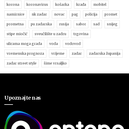
korona
koronavirus
košarka
krađa
mobitel
namirnice
nk zadar
novac
pag
policija
promet
prometna
pu zadarska
rusija
sabor
sad
snijeg
stipe miočić
sveučilište u zadru
trgovina
ulicama moga grada
voda
vodovod
vremenska prognoza
vrijeme
zadar
zadarska županija
zadar street style
šime vrsaljko
Upoznajte nas