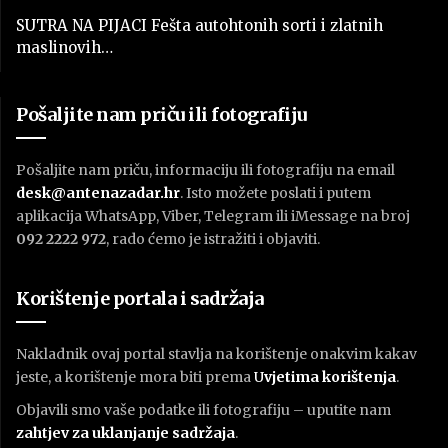
SUTRA NA PIJACI Fešta autohtonih sorti i zlatnih
maslinovih…
Pošaljite nam priču ili fotografiju
Pošaljite nam priču, informaciju ili fotografiju na email
desk@antenazadar.hr
. Isto možete poslati i putem
aplikacija WhatsApp, Viber, Telegram ili iMessage na broj
092 2222 972
, rado ćemo je istražiti i objaviti.
Korištenje portala i sadržaja
Nakladnik ovaj portal stavlja na korištenje onakvim kakav
jeste, a korištenje mora biti prema
U
vjetima korištenja
.
Objavili smo vaše podatke ili fotografiju – uputite nam
zahtjev za uklanjanje sadržaja
.