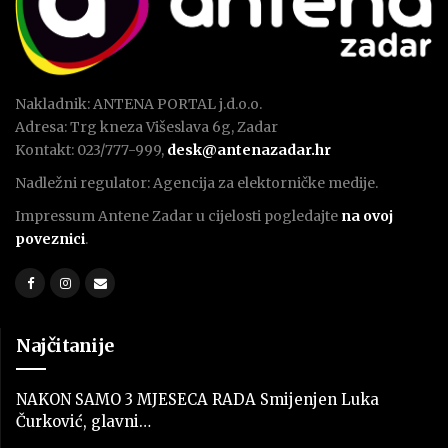
Nakladnik: ANTENA PORTAL j.d.o.o.
Adresa: Trg kneza Višeslava 6g, Zadar
Kontakt: 023/777-999,
desk@antenazadar.hr
Nadležni regulator: Agencija za elektorničke medije.
Impressum Antene Zadar u cijelosti pogledajte
na ovoj
poveznici
.
Najčitanije
NAKON SAMO 3 MJESECA RADA Smijenjen Luka
Čurković, glavni…