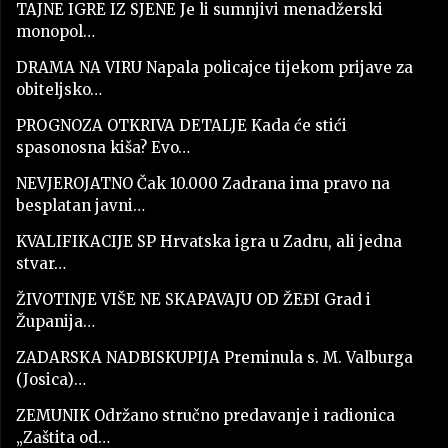
TAJNE IGRE IZ SJENE Je li sumnjivi menadžerski
monopol…
DRAMA NA VIRU Napala policajce tijekom prijave za
obiteljsko…
PROGNOZA OTKRIVA DETALJE Kada će stići
spasonosna kiša? Evo…
NEVJEROJATNO Čak 10.000 Zadrana ima pravo na
besplatan javni…
KVALIFIKACIJE SP Hrvatska igra u Zadru, ali jedna
stvar…
ŽIVOTINJE VIŠE NE SKAPAVAJU OD ŽEĐI Grad i
Županija…
ZADARSKA NADBISKUPIJA Preminula s. M. Valburga
(Josica)…
ZEMUNIK Održano stručno predavanje i radionica
„Zaštita od…