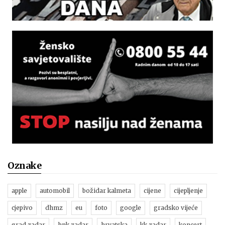
Oznake
apple
automobil
božidar kalmeta
cijene
cijepljenje
cjepivo
dhmz
eu
foto
google
gradsko vijeće
grad zadar
hnk zadar
hrvatska
kk zadar
koncert