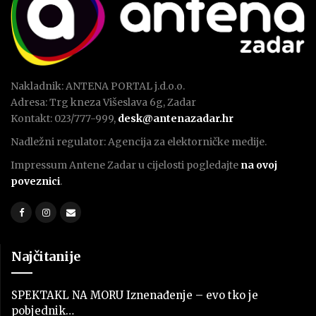
Nakladnik: ANTENA PORTAL j.d.o.o.
Adresa: Trg kneza Višeslava 6g, Zadar
Kontakt: 023/777-999,
desk@antenazadar.hr
Nadležni regulator: Agencija za elektorničke medije.
Impressum Antene Zadar u cijelosti pogledajte
na ovoj
poveznici
.
Najčitanije
SPEKTAKL NA MORU Iznenađenje – evo tko je
pobjednik…