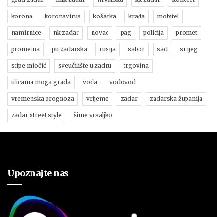
korona
koronavirus
košarka
krađa
mobitel
namirnice
nk zadar
novac
pag
policija
promet
prometna
pu zadarska
rusija
sabor
sad
snijeg
stipe miočić
sveučilište u zadru
trgovina
ulicama moga grada
voda
vodovod
vremenska prognoza
vrijeme
zadar
zadarska županija
zadar street style
šime vrsaljko
Upoznajte nas