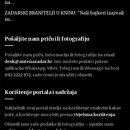
na…
ZADARSKI BRANITELJI U KNINU: “Naši bajkeri izazvali
su…
Pošaljite nam priču ili fotografiju
Pošaljite nam priču, informaciju ili fotografiju na email
desk@antenazadar.hr
. Isto možete poslati i putem
aplikacija WhatsApp, Viber, Telegram ili iMessage na broj
092 2222 972
, rado ćemo je istražiti i objaviti.
Korištenje portala i sadržaja
Nakladnik ovaj portal stavlja na korištenje onakvim kakav
jeste, a korištenje mora biti prema
U
vjetima korištenja
.
Objavili smo vaše podatke ili fotografiju – uputite nam