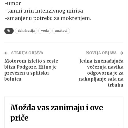
-umor
-tamni urin intenzivnog mirisa
-smanjenu potrebu za mokrenjem.
dehidracija
voda
znakovi
STARIJA OBJAVA
NOVIJA OBJAVA
Motorom izletio s ceste
Jedna iznenađujuća
blizu Podgore. Hitno je
večernja navika
prevezen u splitsku
odgovorna je za
bolnicu
nakupljanje sala na
trbuhu
Možda vas zanimaju i ove
priče