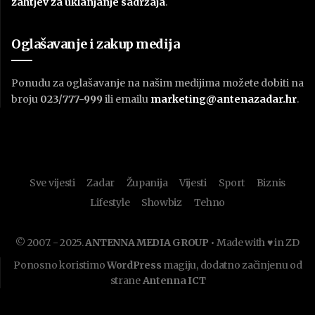
zahtjev za uklanjanje sadržaja
.
Oglašavanje i zakup medija
Ponudu za oglašavanje na našim medijima možete dobiti na
broju
023/777-999
ili emailu
marketing@antenazadar.hr
.
Sve vijesti
Zadar
Županija
Vijesti
Sport
Biznis
Lifestyle
Showbiz
Tehno
© 2007. - 2025.
ANTENNA MEDIA GROUP
• Made with ♥ in ZD
Ponosno koristimo
WordPress
magiju, dodatno začinjenu od
strane
Antenna ICT