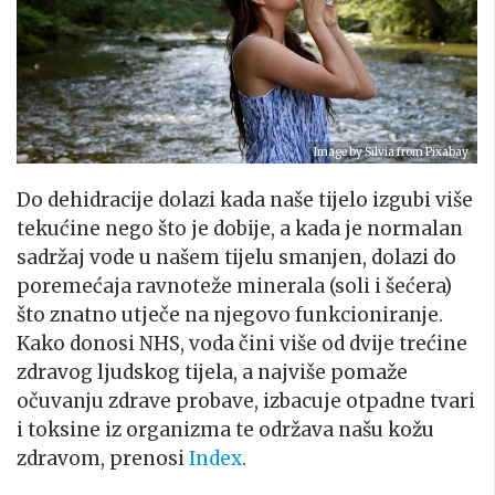
Image by
Silvia
from
Pixabay
Do dehidracije dolazi kada naše tijelo izgubi više
tekućine nego što je dobije, a kada je normalan
sadržaj vode u našem tijelu smanjen, dolazi do
poremećaja ravnoteže minerala (soli i šećera)
što znatno utječe na njegovo funkcioniranje.
Kako donosi NHS, voda čini više od dvije trećine
zdravog ljudskog tijela, a najviše pomaže
očuvanju zdrave probave, izbacuje otpadne tvari
i toksine iz organizma te održava našu kožu
zdravom, prenosi
Index
.