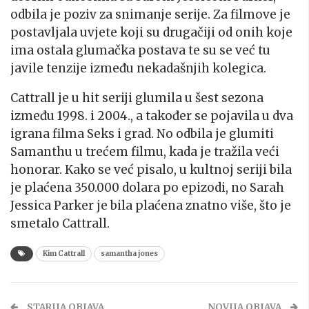
odbila je poziv za snimanje serije. Za filmove je
postavljala uvjete koji su drugačiji od onih koje
ima ostala glumačka postava te su se već tu
javile tenzije između nekadašnjih kolegica.
Cattrall je u hit seriji glumila u šest sezona
između 1998. i 2004., a također se pojavila u dva
igrana filma Seks i grad. No odbila je glumiti
Samanthu u trećem filmu, kada je tražila veći
honorar. Kako se već pisalo, u kultnoj seriji bila
je plaćena 350.000 dolara po epizodi, no Sarah
Jessica Parker je bila plaćena znatno više, što je
smetalo Cattrall.
Kim Cattrall
samantha jones
STARIJA OBJAVA
NOVIJA OBJAVA