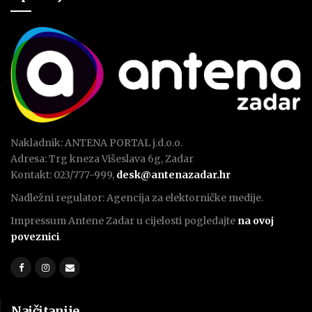
Nakladnik: ANTENA PORTAL j.d.o.o.
Adresa: Trg kneza Višeslava 6g, Zadar
Kontakt: 023/777-999,
desk@antenazadar.hr
Nadležni regulator: Agencija za elektorničke medije.
Impressum Antene Zadar u cijelosti pogledajte
na ovoj
poveznici
.
Najčitanije