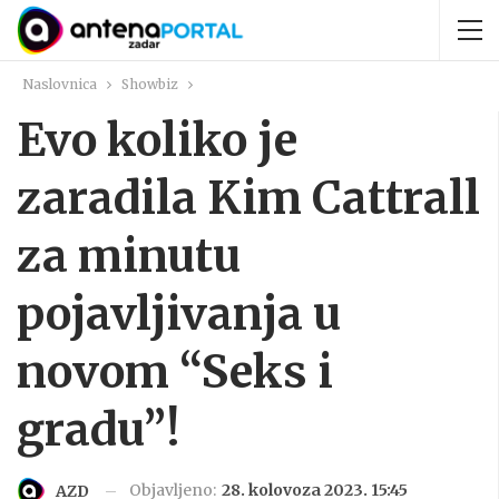
Naslovnica
Showbiz
Evo koliko je
zaradila Kim Cattrall
za minutu
pojavljivanja u
novom “Seks i
gradu”!
Objavljeno:
28. kolovoza 2023. 15:45
AZD