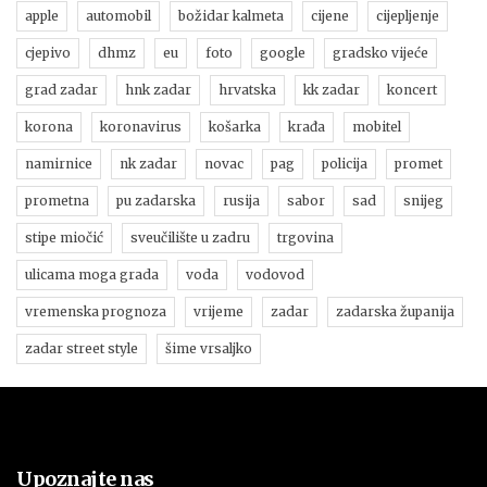
apple
automobil
božidar kalmeta
cijene
cijepljenje
cjepivo
dhmz
eu
foto
google
gradsko vijeće
grad zadar
hnk zadar
hrvatska
kk zadar
koncert
korona
koronavirus
košarka
krađa
mobitel
namirnice
nk zadar
novac
pag
policija
promet
prometna
pu zadarska
rusija
sabor
sad
snijeg
stipe miočić
sveučilište u zadru
trgovina
ulicama moga grada
voda
vodovod
vremenska prognoza
vrijeme
zadar
zadarska županija
zadar street style
šime vrsaljko
Upoznajte nas