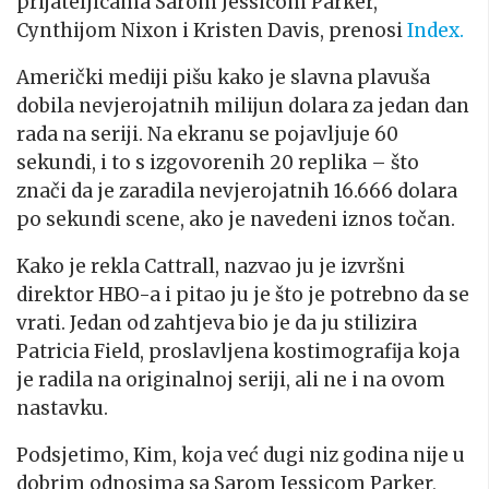
prijateljicama Sarom Jessicom Parker,
Cynthijom Nixon i Kristen Davis, prenosi
Index.
Američki mediji pišu kako je slavna plavuša
dobila nevjerojatnih milijun dolara za jedan dan
rada na seriji. Na ekranu se pojavljuje 60
sekundi, i to s izgovorenih 20 replika – što
znači da je zaradila nevjerojatnih 16.666 dolara
po sekundi scene, ako je navedeni iznos točan.
Kako je rekla Cattrall, nazvao ju je izvršni
direktor HBO-a i pitao ju je što je potrebno da se
vrati. Jedan od zahtjeva bio je da ju stilizira
Patricia Field, proslavljena kostimografija koja
je radila na originalnoj seriji, ali ne i na ovom
nastavku.
Podsjetimo, Kim, koja već dugi niz godina nije u
dobrim odnosima sa Sarom Jessicom Parker,