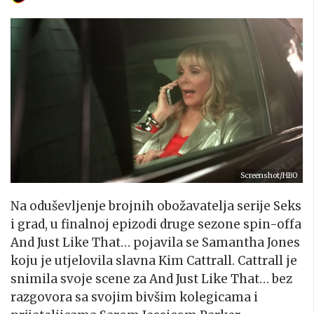
Screenshot/HBO
Na oduševljenje brojnih obožavatelja serije Seks
i grad, u finalnoj epizodi druge sezone spin-offa
And Just Like That… pojavila se Samantha Jones
koju je utjelovila slavna Kim Cattrall. Cattrall je
snimila svoje scene za And Just Like That… bez
razgovora sa svojim bivšim kolegicama i