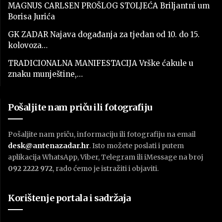
MAGNUS CARLSEN PROŠLOG STOLJEĆA Briljantni um
Borisa Jurića
GK ZADAR Najava događanja za tjedan od 10. do 15.
kolovoza…
TRADICIONALNA MANIFESTACIJA Vrške ćakule u
znaku munještine,…
Pošaljite nam priču ili fotografiju
Pošaljite nam priču, informaciju ili fotografiju na email
desk@antenazadar.hr
. Isto možete poslati i putem
aplikacija WhatsApp, Viber, Telegram ili iMessage na broj
092 2222 972
, rado ćemo je istražiti i objaviti.
Korištenje portala i sadržaja