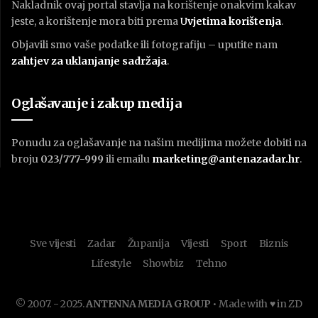
Nakladnik ovaj portal stavlja na korištenje onakvim kakav
jeste, a korištenje mora biti prema
U
vjetima korištenja
.
Objavili smo vaše podatke ili fotografiju – uputite nam
zahtjev za uklanjanje sadržaja
.
Oglašavanje i zakup medija
Ponudu za oglašavanje na našim medijima možete dobiti na
broju
023/777-999
ili emailu
marketing@antenazadar.hr
.
Sve vijesti
Zadar
Županija
Vijesti
Sport
Biznis
Lifestyle
Showbiz
Tehno
© 2007. - 2025.
ANTENNA MEDIA GROUP
• Made with ♥ in ZD