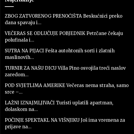
ZBOG ZATVORENOG PRENOĆIŠTA Beskućnici preko
dana spavaju i…
VEČERAS SE ODLUČUJE POBJEDNIK Petrčane čekaju
polufinala i…
SUTRA NA PIJACI Fešta autohtonih sorti i zlatnih
maslinovih…
TURNIR ZA NAŠU DICU Villa Pino osvojila treći naslov
zaredom…
POD SVJETLIMA AMERIKE Večeras nema straha, samo
srce –…
LAŽNI IZNAJMLJIVAČI Turisti uplatili apartman,
dolaskom na…
POČINJE SPEKTAKL NA VIŠNJIKU Još ima vremena za
prijave na…