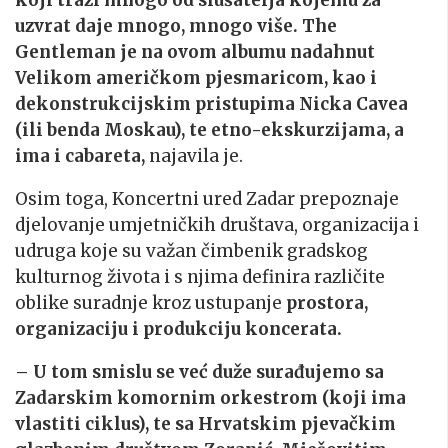
uzvrat daje mnogo, mnogo više. The
Gentleman je na ovom albumu nadahnut
Velikom američkom pjesmaricom, kao i
dekonstrukcijskim pristupima Nicka Cavea
(ili benda Moskau), te etno-ekskurzijama, a
ima i cabareta,
najavila je.
Osim toga, Koncertni ured Zadar prepoznaje
djelovanje umjetničkih društava, organizacija i
udruga koje su važan čimbenik gradskog
kulturnog života i s njima definira različite
oblike suradnje kroz ustupanje
prostora,
organizaciju i produkciju koncerata.
– U tom smislu se već duže surađujemo sa
Zadarskim komornim orkestrom (koji ima
vlastiti ciklus), te sa Hrvatskim pjevačkim