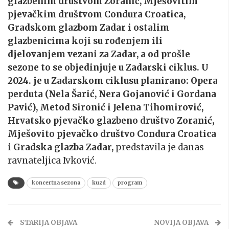
glazbenim društvom Zoranić, Mješovitim
pjevačkim društvom Condura Croatica,
Gradskom glazbom Zadar i ostalim
glazbenicima koji su rođenjem ili
djelovanjem vezani za Zadar, a od prošle
sezone to se objedinjuje u Zadarski ciklus. U
2024. je u Zadarskom ciklusu planirano: Opera
perduta (Nela Šarić, Nera Gojanović i Gordana
Pavić), Metod Sironić i Jelena Tihomirović,
Hrvatsko pjevačko glazbeno društvo Zoranić,
Mješovito pjevačko društvo Condura Croatica
i Gradska glazba Zadar,
predstavila je danas
ravnateljica Ivković.
koncertna sezona
kuzd
program
STARIJA OBJAVA
NOVIJA OBJAVA