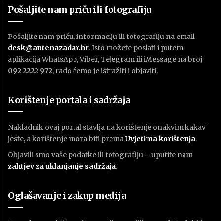
Pošaljite nam priču ili fotografiju
Pošaljite nam priču, informaciju ili fotografiju na email
desk@antenazadar.hr
. Isto možete poslati i putem
aplikacija WhatsApp, Viber, Telegram ili iMessage na broj
092 2222 972
, rado ćemo je istražiti i objaviti.
Korištenje portala i sadržaja
Nakladnik ovaj portal stavlja na korištenje onakvim kakav
jeste, a korištenje mora biti prema
U
vjetima korištenja
.
Objavili smo vaše podatke ili fotografiju – uputite nam
zahtjev za uklanjanje sadržaja
.
Oglašavanje i zakup medija