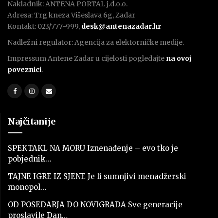
Nakladnik: ANTENA PORTAL j.d.o.o.
Adresa: Trg kneza Višeslava 6g, Zadar
Kontakt: 023/777-999,
desk@antenazadar.hr
Nadležni regulator: Agencija za elektorničke medije.
Impressum Antene Zadar u cijelosti pogledajte
na ovoj
poveznici
.
Najčitanije
SPEKTAKL NA MORU Iznenađenje – evo tko je
pobjednik…
TAJNE IGRE IZ SJENE Je li sumnjivi menadžerski
monopol…
OD POSEDARJA DO NOVIGRADA Sve generacije
proslavile Dan…