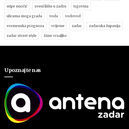
stipe miočić
sveučilište u zadru
trgovina
ulicama moga grada
voda
vodovod
vremenska prognoza
vrijeme
zadar
zadarska županija
zadar street style
šime vrsaljko
Upoznajte nas