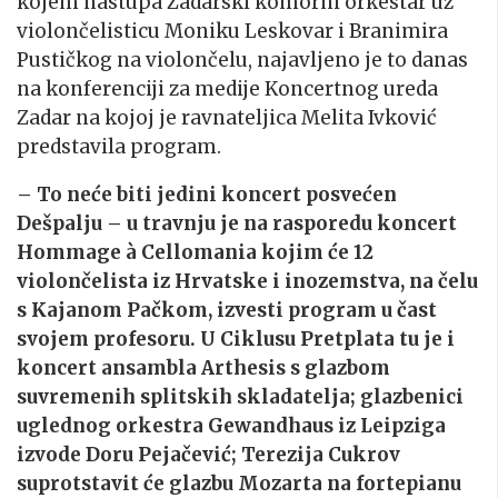
kojem nastupa Zadarski komorni orkestar uz
violončelisticu Moniku Leskovar i Branimira
Pustičkog na violončelu, najavljeno je to danas
na konferenciji za medije Koncertnog ureda
Zadar na kojoj je ravnateljica Melita Ivković
predstavila program.
– To neće biti jedini koncert posvećen
Dešpalju – u travnju je na rasporedu koncert
Hommage à Cellomania kojim će 12
violončelista iz Hrvatske i inozemstva, na čelu
s Kajanom Pačkom, izvesti program u čast
svojem profesoru. U Ciklusu Pretplata tu je i
koncert ansambla Arthesis s glazbom
suvremenih splitskih skladatelja; glazbenici
uglednog orkestra Gewandhaus iz Leipziga
izvode Doru Pejačević; Terezija Cukrov
suprotstavit će glazbu Mozarta na fortepianu