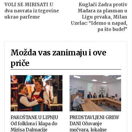
VOLI SE MIRISATI U
Kuglači Zadra protiv
dva navrata iz trgovine
Mađara za plasman u
ukrao parfeme
Ligu prvaka, Milan
Uzelac: “Idemo u napad,
pa što bude!”
Možda vas zanimaju i ove
priče
PAKOŠTANE U LIPNJU
PREDSTAVLJENI GREW
Od folklora i klapa do
DANI Očuvanje
Mirisa Dalmacije
močvara, lokalne