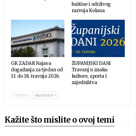
baštine i održivog
razvoja Kolana
GK ZADAR Najava
ŽUPANIJSKI DANI
događanja za tjedan od
Travanj u znaku
13. do 18. travnja 2026.
kulture, sporta i
zajedništva
NATRAG
NAPRIJED
Kažite što mislite o ovoj temi