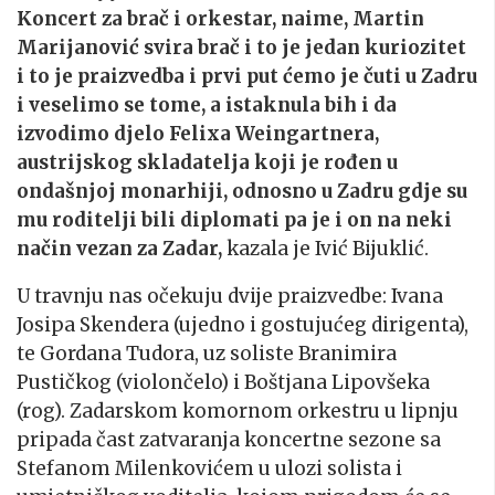
Koncert za brač i orkestar, naime, Martin
Marijanović svira brač i to je jedan kuriozitet
i to je praizvedba i prvi put ćemo je čuti u Zadru
i veselimo se tome, a istaknula bih i da
izvodimo djelo Felixa Weingartnera,
austrijskog skladatelja koji je rođen u
ondašnjoj monarhiji, odnosno u Zadru gdje su
mu roditelji bili diplomati pa je i on na neki
način vezan za Zadar,
kazala je Ivić Bijuklić.
U travnju nas očekuju dvije praizvedbe: Ivana
Josipa Skendera (ujedno i gostujućeg dirigenta),
te Gordana Tudora, uz soliste Branimira
Pustičkog (violončelo) i Boštjana Lipovšeka
(rog). Zadarskom komornom orkestru u lipnju
pripada čast zatvaranja koncertne sezone sa
Stefanom Milenkovićem u ulozi solista i