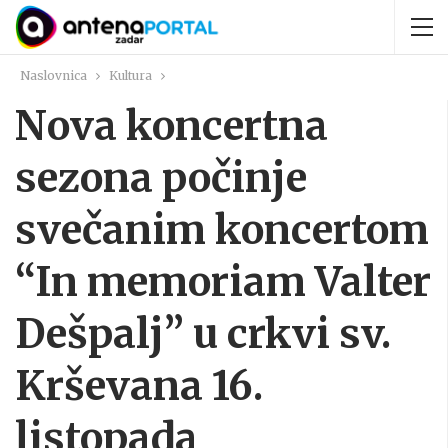
Naslovnica
Kultura
Nova koncertna
sezona počinje
svečanim koncertom
“In memoriam Valter
Dešpalj” u crkvi sv.
Krševana 16.
listopada