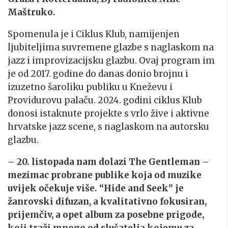
Maštruko.
Spomenula je i Ciklus Klub, namijenjen
ljubiteljima suvremene glazbe s naglaskom na
jazz i improvizacijsku glazbu. Ovaj program im
je od 2017. godine do danas donio brojnu i
izuzetno šaroliku publiku u Kneževu i
Providurovu palaču. 2024. godini ciklus Klub
donosi istaknute projekte s vrlo žive i aktivne
hrvatske jazz scene, s naglaskom na autorsku
glazbu.
– 20. listopada nam dolazi The Gentleman –
mezimac probrane publike koja od muzike
uvijek očekuje više. “Hide and Seek” je
žanrovski difuzan, a kvalitativno fokusiran,
prijemčiv, a opet album za posebne prigode,
koji traži mnogo od slušatelja kojemu za