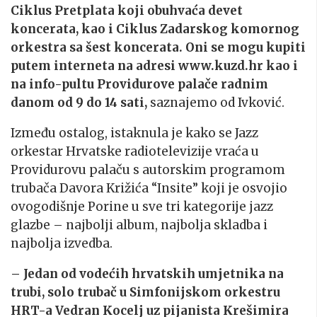
Ciklus Pretplata koji obuhvaća devet
koncerata, kao i Ciklus Zadarskog komornog
orkestra sa šest koncerata. Oni se mogu kupiti
putem interneta na adresi www.kuzd.hr kao i
na info-pultu Providurove palače radnim
danom od 9 do 14 sati,
saznajemo od Ivković.
Između ostalog, istaknula je kako se Jazz
orkestar Hrvatske radiotelevizije vraća u
Providurovu palaču s autorskim programom
trubača Davora Križića “Insite” koji je osvojio
ovogodišnje Porine u sve tri kategorije jazz
glazbe – najbolji album, najbolja skladba i
najbolja izvedba.
– Jedan od vodećih hrvatskih umjetnika na
trubi, solo trubač u Simfonijskom orkestru
HRT-a Vedran Kocelj uz pijanista Krešimira