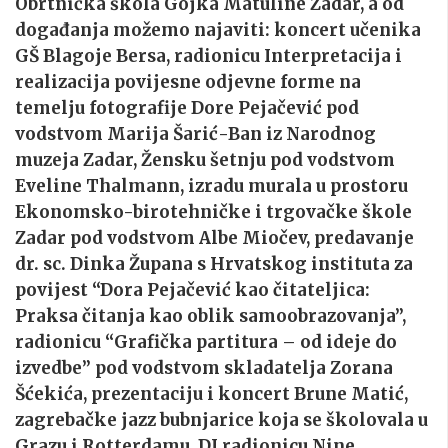
Obrtnička škola Gojka Matuline Zadar, a od
događanja možemo najaviti: koncert učenika
GŠ Blagoje Bersa, radionicu Interpretacija i
realizacija povijesne odjevne forme na
temelju fotografije Dore Pejačević pod
vodstvom Marija Šarić-Ban iz Narodnog
muzeja Zadar, Žensku šetnju pod vodstvom
Eveline Thalmann, izradu murala u prostoru
Ekonomsko-birotehničke i trgovačke škole
Zadar pod vodstvom Albe Miočev, predavanje
dr. sc. Dinka Župana s Hrvatskog instituta za
povijest “Dora Pejačević kao čitateljica:
Praksa čitanja kao oblik samoobrazovanja”,
radionicu “Grafička partitura – od ideje do
izvedbe” pod vodstvom skladatelja Zorana
Šćekića, prezentaciju i koncert Brune Matić,
zagrebačke jazz bubnjarice koja se školovala u
Grazu i Rotterdamu, DJ radionicu Nine