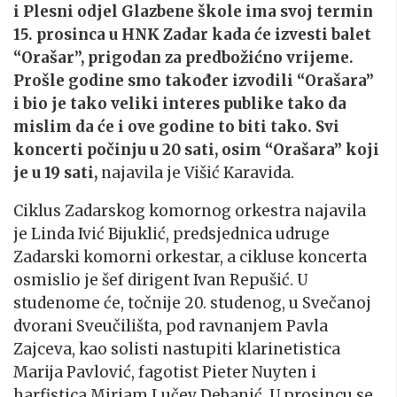
i Plesni odjel Glazbene škole ima svoj termin
15. prosinca u HNK Zadar kada će izvesti balet
“Orašar”, prigodan za predbožićno vrijeme.
Prošle godine smo također izvodili “Orašara”
i bio je tako veliki interes publike tako da
mislim da će i ove godine to biti tako. Svi
koncerti počinju u 20 sati, osim “Orašara” koji
je u 19 sati,
najavila je Višić Karavida.
Ciklus Zadarskog komornog orkestra najavila
je Linda Ivić Bijuklić, predsjednica udruge
Zadarski komorni orkestar, a cikluse koncerta
osmislio je šef dirigent Ivan Repušić. U
studenome će, točnije 20. studenog, u Svečanoj
dvorani Sveučilišta, pod ravnanjem Pavla
Zajceva, kao solisti nastupiti klarinetistica
Marija Pavlović, fagotist Pieter Nuyten i
harfistica Mirjam Lučev Debanić. U prosincu se,