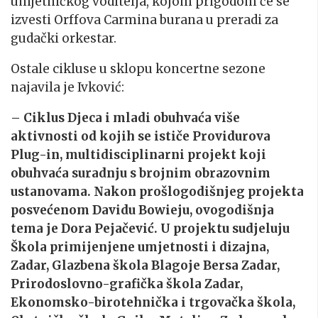
umjetničkog voditelja, kojom prigodom će se
izvesti Orffova Carmina burana u preradi za
gudački orkestar.
Ostale cikluse u sklopu koncertne sezone
najavila je Ivković:
– Ciklus Djeca i mladi obuhvaća više
aktivnosti od kojih se ističe Providurova
Plug-in, multidisciplinarni projekt koji
obuhvaća suradnju s brojnim obrazovnim
ustanovama. Nakon prošlogodišnjeg projekta
posvećenom Davidu Bowieju, ovogodišnja
tema je Dora Pejačević. U projektu sudjeluju
Škola primijenjene umjetnosti i dizajna,
Zadar, Glazbena škola Blagoje Bersa Zadar,
Prirodoslovno-grafička škola Zadar,
Ekonomsko-birotehnička i trgovačka škola,