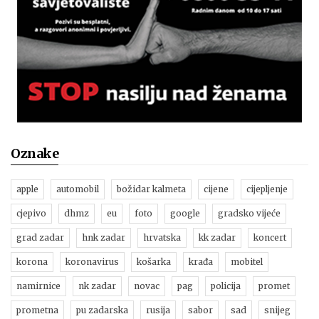
Oznake
apple
automobil
božidar kalmeta
cijene
cijepljenje
cjepivo
dhmz
eu
foto
google
gradsko vijeće
grad zadar
hnk zadar
hrvatska
kk zadar
koncert
korona
koronavirus
košarka
krađa
mobitel
namirnice
nk zadar
novac
pag
policija
promet
prometna
pu zadarska
rusija
sabor
sad
snijeg