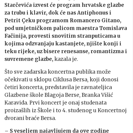
Starčevića izvest će program hrvatske glazbe
za trubu i klavir, dok će nas Antiphonus i
Petrit Çeku programom Romancero Gitano,
pod umjetničkom palicom maestra Tomislava
Fačinija, provesti snovitim stranputicama u
kojima odzvanjaju kastanjete, njište konji i
teku rijeke, uz bisere renesanse, romantizma i
suvremene glazbe,
kazala je.
Što sve zadarska koncertna publika može
očekivati u sklopu Ciklusa Bersa, koji donosi
četiri koncerta, predstavila je ravnateljica
Glazbene škole Blagoja Berse, Branka Višić
Karavida. Prvi koncert je onaj studenata
proizašlih iz Škole i to 4. studenog u Koncertnoj
dvorani braće Bersa.
– S veseljem najavljujem da ove godine