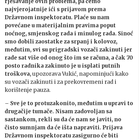
rješavanje ovih problema, pa ćemo
najvjerojatnije ići s prijavom prema
Državnom inspektoratu. Plaće su nam
povećane u materijalnim pravima poput
noćnog, smjenskog rada i minulog rada. Sinoć
smo dobili zaostatke za srpanj i kolovoz,
međutim, svi su prigradski vozači zakinuti jer
rade sat više od onog što im se računa, a čak 70
posto radnika zakinuto je u isplati putnih
troškova,
upozorava Vukić, napominjući kako
su vozači zakinuti i za prekovremeni rad i
korištenje pauza.
– Sve je to protuzakonito, međutim u upravi to
drugačije tumače. Nisam zadovoljan sa
sastankom, rekli su da će nam se javiti, no
čisto sumnjam da će išta napraviti. Prijava
Državnom inspektoratu zasigurno će biti