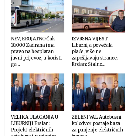
NEVJEROJATNO Čak
IZVRSNA VIJEST
10.000 Zadrana ima
Liburnija povećala
pravo na besplatan
plaće, više ne
javni prijevoz, a koristi
zapošljavaju strance;
ga…
Erslan: Stalno…
VELIKA ULAGANJA U
ZELENI VAL Autobusni
LIBURNIJI Erslan:
kolodvor postaje baza
Projekt električnih
za punjenje električnih