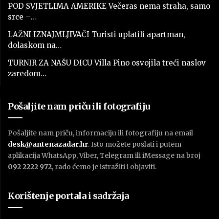
POD SVJETLIMA AMERIKE Večeras nema straha, samo
srce –…
LAŽNI IZNAJMLJIVAČI Turisti uplatili apartman,
dolaskom na…
TURNIR ZA NAŠU DICU Villa Pino osvojila treći naslov
zaredom…
Pošaljite nam priču ili fotografiju
Pošaljite nam priču, informaciju ili fotografiju na email
desk@antenazadar.hr
. Isto možete poslati i putem
aplikacija WhatsApp, Viber, Telegram ili iMessage na broj
092 2222 972
, rado ćemo je istražiti i objaviti.
Korištenje portala i sadržaja