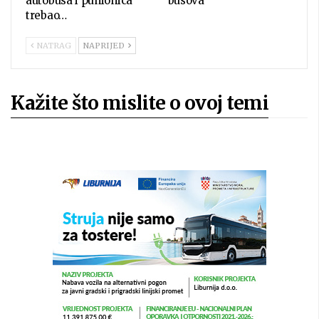
autobusa i punionica
busova
trebao…
NATRAG
NAPRIJED
Kažite što mislite o ovoj temi