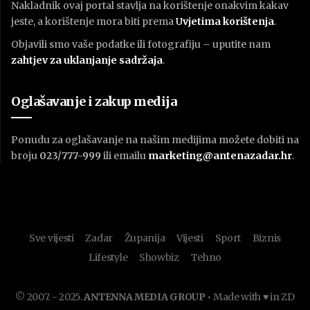
Nakladnik ovaj portal stavlja na korištenje onakvim kakav
jeste, a korištenje mora biti prema
U
vjetima korištenja
.
Objavili smo vaše podatke ili fotografiju – uputite nam
zahtjev za uklanjanje sadržaja
.
Oglašavanje i zakup medija
Ponudu za oglašavanje na našim medijima možete dobiti na
broju
023/777-999
ili emailu
marketing@antenazadar.hr
.
Sve vijesti
Zadar
Županija
Vijesti
Sport
Biznis
Lifestyle
Showbiz
Tehno
© 2007. - 2025.
ANTENNA MEDIA GROUP
• Made with ♥ in ZD