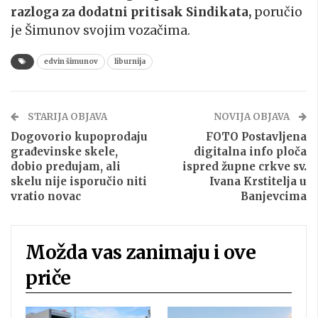
razloga za dodatni pritisak Sindikata,
poručio
je Šimunov svojim vozačima.
edvin šimunov
liburnija
STARIJA OBJAVA
NOVIJA OBJAVA
Dogovorio kupoprodaju
FOTO Postavljena
građevinske skele,
digitalna info ploča
dobio predujam, ali
ispred župne crkve sv.
skelu nije isporučio niti
Ivana Krstitelja u
vratio novac
Banjevcima
Možda vas zanimaju i ove
priče