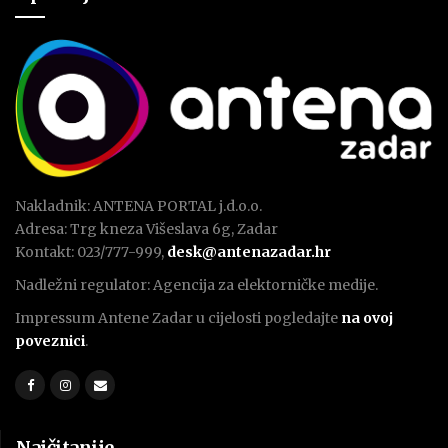
Nakladnik: ANTENA PORTAL j.d.o.o.
Adresa: Trg kneza Višeslava 6g, Zadar
Kontakt: 023/777-999,
desk@antenazadar.hr
Nadležni regulator: Agencija za elektorničke medije.
Impressum Antene Zadar u cijelosti pogledajte
na ovoj
poveznici
.
Najčitanije