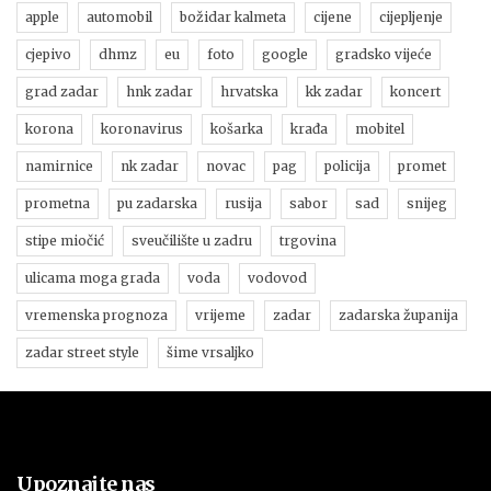
apple
automobil
božidar kalmeta
cijene
cijepljenje
cjepivo
dhmz
eu
foto
google
gradsko vijeće
grad zadar
hnk zadar
hrvatska
kk zadar
koncert
korona
koronavirus
košarka
krađa
mobitel
namirnice
nk zadar
novac
pag
policija
promet
prometna
pu zadarska
rusija
sabor
sad
snijeg
stipe miočić
sveučilište u zadru
trgovina
ulicama moga grada
voda
vodovod
vremenska prognoza
vrijeme
zadar
zadarska županija
zadar street style
šime vrsaljko
Upoznajte nas