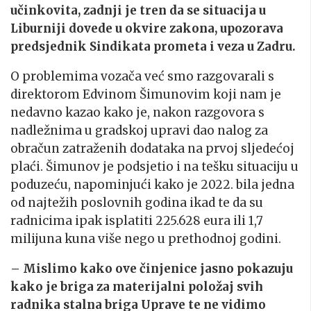
učinkovita, zadnji je tren da se situacija u
Liburniji dovede u okvire zakona, upozorava
predsjednik Sindikata prometa i veza u Zadru.
O problemima vozača već smo razgovarali s
direktorom Edvinom Šimunovim koji nam je
nedavno kazao kako je, nakon razgovora s
nadležnima u gradskoj upravi dao nalog za
obračun zatraženih dodataka na prvoj sljedećoj
plaći. Šimunov je podsjetio i na tešku situaciju u
poduzeću, napominjući kako je 2022. bila jedna
od najtežih poslovnih godina ikad te da su
radnicima ipak isplatiti 225.628 eura ili 1,7
milijuna kuna više nego u prethodnoj godini.
– Mislimo kako ove činjenice jasno pokazuju
kako je briga za materijalni položaj svih
radnika stalna briga Uprave te ne vidimo