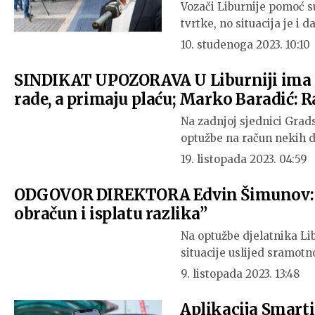
Vozači Liburnije pomoć su
tvrtke, no situacija je i d
10. studenoga 2023. 10:10
SINDIKAT UPOZORAVA U Liburniji ima po
rade, a primaju plaću; Marko Baradić: 
Na zadnjoj sjednici Grads
optužbe na račun nekih d
19. listopada 2023. 04:59
ODGOVOR DIREKTORA Edvin Šimunov: “N
obračun i isplatu razlika”
Na optužbe djelatnika Lib
situacije uslijed sramot
9. listopada 2023. 13:48
Aplikacija Smarti