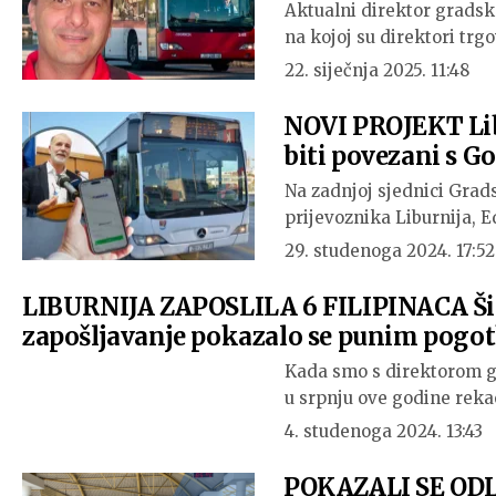
Aktualni direktor gradsk
na kojoj su direktori tr
22. siječnja 2025. 11:48
NOVI PROJEKT Lib
biti povezani s 
Na zadnjoj sjednici Grad
prijevoznika Liburnija,
29. studenoga 2024. 17:52
LIBURNIJA ZAPOSLILA 6 FILIPINACA Šim
zapošljavanje pokazalo se punim pog
Kada smo s direktorom g
u srpnju ove godine reka
4. studenoga 2024. 13:43
POKAZALI SE ODL