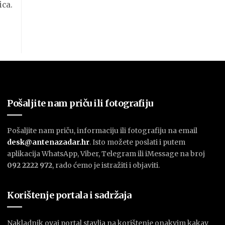
ica.
Pošaljite nam priču ili fotografiju
Pošaljite nam priču, informaciju ili fotografiju na email
desk@antenazadar.hr
. Isto možete poslati i putem
aplikacija WhatsApp, Viber, Telegram ili iMessage na broj
092 2222 972
, rado ćemo je istražiti i objaviti.
Korištenje portala i sadržaja
Nakladnik ovaj portal stavlja na korištenje onakvim kakav