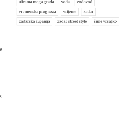
ulicama moga grada
voda
vodovod
vremenska prognoza
vrijeme
zadar
zadarska županija
zadar street style
šime vrsaljko
ne
ne
i