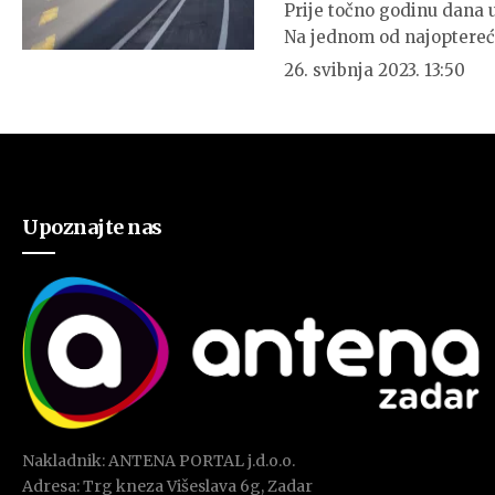
Prije točno godinu dana 
Na jednom od najoptereć
26. svibnja 2023. 13:50
Upoznajte nas
Nakladnik: ANTENA PORTAL j.d.o.o.
Adresa: Trg kneza Višeslava 6g, Zadar