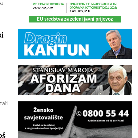
ća
i
rali
oš