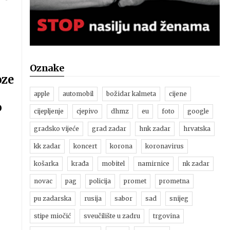
Oznake
oze
apple
automobil
božidar kalmeta
cijene
o
cijepljenje
cjepivo
dhmz
eu
foto
google
gradsko vijeće
grad zadar
hnk zadar
hrvatska
kk zadar
koncert
korona
koronavirus
košarka
krađa
mobitel
namirnice
nk zadar
novac
pag
policija
promet
prometna
pu zadarska
rusija
sabor
sad
snijeg
stipe miočić
sveučilište u zadru
trgovina