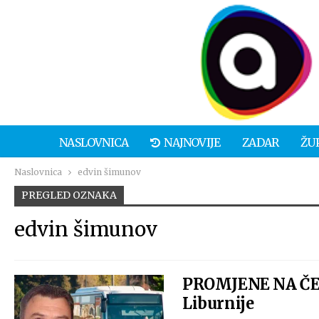
NASLOVNICA
NAJNOVIJE
ZADAR
ŽU
Naslovnica
edvin šimunov
PREGLED OZNAKA
edvin šimunov
PROMJENE NA ČEL
Liburnije