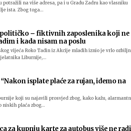
 potražili na više adresa, pa i u Gradu Zadru kao vlasniku
alje ista. Zbog toga…
litičko – fiktivnih zaposlenika koji ne
Radim i kada nisam na poslu
kog vijeća Roko Tadin iz Akcije mladih iznio je vrlo ozbilj
jelatnika Liburnije,…
akon isplate plaće za rujan, idemo na
urnije koji su najavili prosvjed zbog, kako kažu, alarmant
no niskih plaća zbog…
ca za kupnju karte za autobus više ne rad