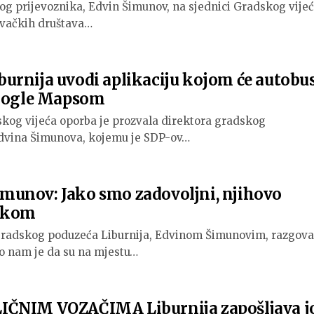
og prijevoznika, Edvin Šimunov, na sjednici Gradskog vije
govačkih društava…
urnija uvodi aplikaciju kojom će autobus
Google Mapsom
skog vijeća oporba je prozvala direktora gradskog
 Edvina Šimunova, kojemu je SDP-ov…
unov: Jako smo zadovoljni, njihovo
otkom
radskog poduzeća Liburnija, Edvinom Šimunovim, razgova
o nam je da su na mjestu…
IČNIM VOZAČIMA Liburnija zapošljava j