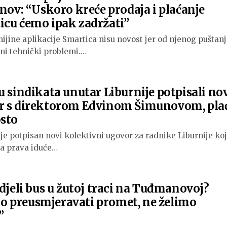
unov: “Uskoro kreće prodaja i plaćanje
icu ćemo ipak zadržati”
ijine aplikacije Smartica nisu novost jer od njenog puštanj
ni tehnički problemi.…
u sindikata unutar Liburnije potpisali no
r s direktorom Edvinom Šimunovom, pla
osto
je potpisan novi kolektivni ugovor za radnike Liburnije koj
na prava iduće…
idjeli bus u žutoj traci na Tuđmanovoj?
 preusmjeravati promet, ne želimo
”