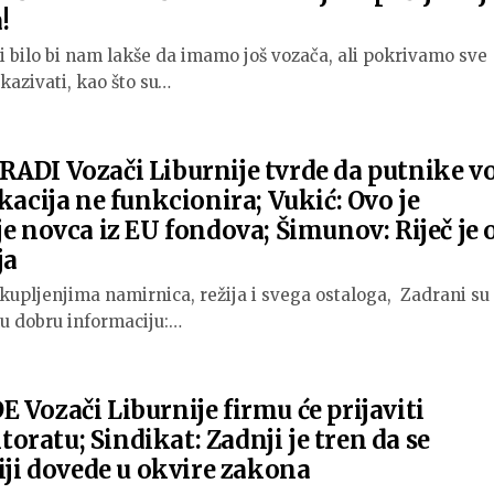
!
 bilo bi nam lakše da imamo još vozača, ali pokrivamo sve
tkazivati, kao što su…
RADI Vozači Liburnije tvrde da putnike v
kacija ne funkcionira; Vukić: Ovo je
je novca iz EU fondova; Šimunov: Riječ je 
ja
skupljenjima namirnica, režija i svega ostaloga, Zadrani su
nu dobru informaciju:…
 Vozači Liburnije firmu će prijaviti
ratu; Sindikat: Zadnji je tren da se
niji dovede u okvire zakona