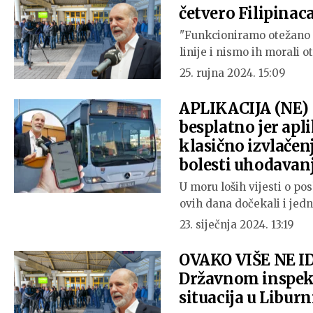
četvero Filipinaca
"Funkcioniramo otežano i
linije i nismo ih morali o
25. rujna 2024. 15:09
APLIKACIJA (NE) 
besplatno jer apli
klasično izvlačen
bolesti uhodavan
U moru loših vijesti o po
ovih dana dočekali i jed
23. siječnja 2024. 13:19
OVAKO VIŠE NE IDE
Državnom inspekto
situacija u Libur