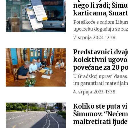
nego li radi; Šim
karticama, Smart
Poteškoće s radom Liburn
upotrebu događaju se raz
7. srpnja 2023. 12:38
Predstavnici dvaj
kolektivni ugovo
povećane za 20 p
U Gradskoj upravi danas 
im garantirati materijal
4. srpnja 2023. 13:38
Koliko ste puta v
Šimunov: “Nećemo
maltretirati ljude