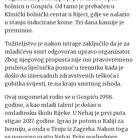
bolnicu u Gospiću. Od tamo je prebačen u
Klinički bolnički centar u Rijeci, gdje se nalazio
u stanju inducirane kome. Tri dana kasnije je
preminuo.
Tužiteljstvo je nakon istrage zaključilo da je za
mladićevu smrt odgovoran upravo organizator.
Zbog njegovog propusta nije mu pravovremeno
pružena liječnička pomoć u trenutku kada je
došlo do iznenadnih zdravstvenih teškoća i
gubitka svijesti, te na kraju smrtnog ishoda.
Ovaj nogometaš rodio se u Gospiću 1998.
godine, a kao mladi talent je došao u
omladinsku školu Rijeke. U Nehaj je prvi puta
stigao 2017. godine. Igrao je potom u Italiji za
Iserniju, a onda u Trnju iz Zagreba. Nakon toga
se ponovno vratio Nehaj. Prije posljednjeg,