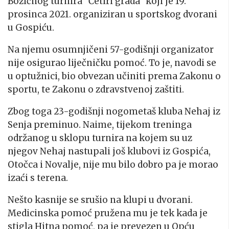
Božićnog turnira “Četiri grada” koji je 19.
prosinca 2021. organiziran u sportskog dvorani
u Gospiću.
Na njemu osumnjičeni 57-godišnji organizator
nije osigurao liječničku pomoć. To je, navodi se
u optužnici, bio obvezan učiniti prema Zakonu o
sportu, te Zakonu o zdravstvenoj zaštiti.
Zbog toga 23-godišnji nogometaš kluba Nehaj iz
Senja preminuo. Naime, tijekom treninga
održanog u sklopu turnira na kojem su uz
njegov Nehaj nastupali još klubovi iz Gospića,
Otočca i Novalje, nije mu bilo dobro pa je morao
izaći s terena.
Nešto kasnije se srušio na klupi u dvorani.
Medicinska pomoć pružena mu je tek kada je
stigla Hitna pomoć, pa je prevezen u Opću