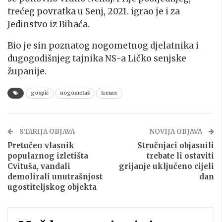
trećeg povratka u Senj, 2021. igrao je i za
Jedinstvo iz Bihaća.
Bio je sin poznatog nogometnog djelatnika i
dugogodišnjeg tajnika NS-a Ličko senjske
županije.
gospić
nogometaš
trener
STARIJA OBJAVA
NOVIJA OBJAVA
Pretučen vlasnik
Stručnjaci objasnili
popularnog izletišta
trebate li ostaviti
Cvituša, vandali
grijanje uključeno cijeli
demolirali unutrašnjost
dan
ugostiteljskog objekta