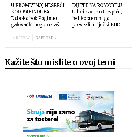
U PROMETNOJ NESREĆI
DIJETE NA ROMOBILU
KOD BABINDUBA
Udario auto u Gospiću,
Duboka bol: Poginuo
helikopterom ga
galovački nogometaš…
prevezli u riječki KBC
NATRAG
NAPRIJED
Kažite što mislite o ovoj temi