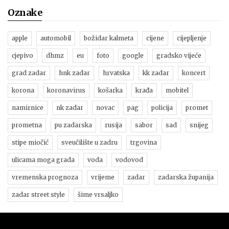
Oznake
apple
automobil
božidar kalmeta
cijene
cijepljenje
cjepivo
dhmz
eu
foto
google
gradsko vijeće
grad zadar
hnk zadar
hrvatska
kk zadar
koncert
korona
koronavirus
košarka
krađa
mobitel
namirnice
nk zadar
novac
pag
policija
promet
prometna
pu zadarska
rusija
sabor
sad
snijeg
stipe miočić
sveučilište u zadru
trgovina
ulicama moga grada
voda
vodovod
vremenska prognoza
vrijeme
zadar
zadarska županija
zadar street style
šime vrsaljko