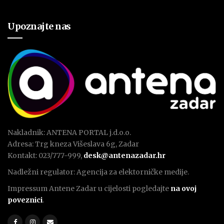
Upoznajte nas
Nakladnik: ANTENA PORTAL j.d.o.o.
Adresa: Trg kneza Višeslava 6g, Zadar
Kontakt: 023/777-999,
desk@antenazadar.hr
Nadležni regulator: Agencija za elektorničke medije.
Impressum Antene Zadar u cijelosti pogledajte
na ovoj
poveznici
.