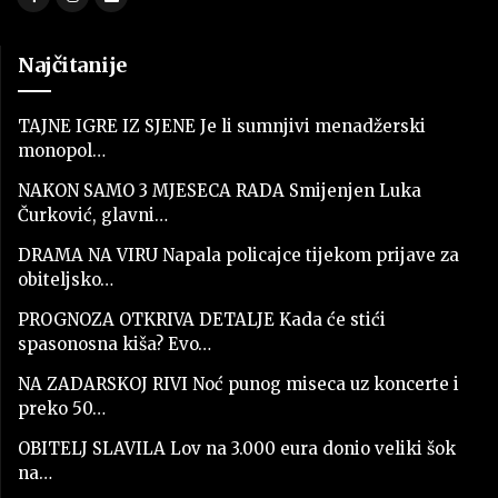
Najčitanije
TAJNE IGRE IZ SJENE Je li sumnjivi menadžerski
monopol…
NAKON SAMO 3 MJESECA RADA Smijenjen Luka
Čurković, glavni…
DRAMA NA VIRU Napala policajce tijekom prijave za
obiteljsko…
PROGNOZA OTKRIVA DETALJE Kada će stići
spasonosna kiša? Evo…
NA ZADARSKOJ RIVI Noć punog miseca uz koncerte i
preko 50…
OBITELJ SLAVILA Lov na 3.000 eura donio veliki šok
na…