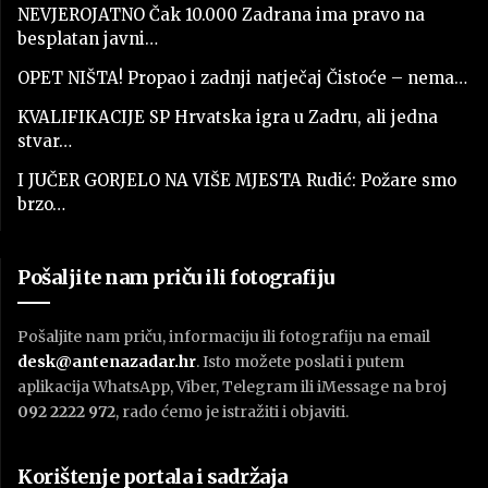
NEVJEROJATNO Čak 10.000 Zadrana ima pravo na
besplatan javni…
OPET NIŠTA! Propao i zadnji natječaj Čistoće – nema…
KVALIFIKACIJE SP Hrvatska igra u Zadru, ali jedna
stvar…
I JUČER GORJELO NA VIŠE MJESTA Rudić: Požare smo
brzo…
Pošaljite nam priču ili fotografiju
Pošaljite nam priču, informaciju ili fotografiju na email
desk@antenazadar.hr
. Isto možete poslati i putem
aplikacija WhatsApp, Viber, Telegram ili iMessage na broj
092 2222 972
, rado ćemo je istražiti i objaviti.
Korištenje portala i sadržaja