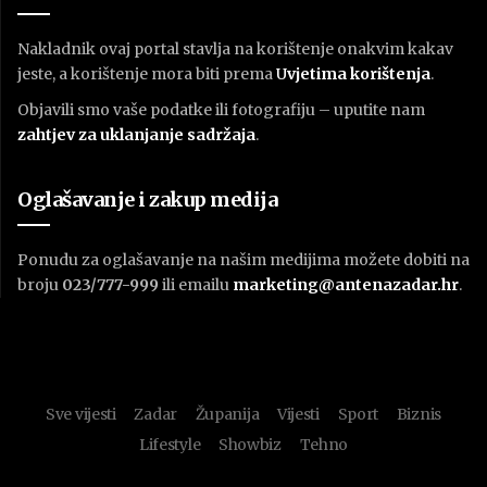
Nakladnik ovaj portal stavlja na korištenje onakvim kakav
jeste, a korištenje mora biti prema
U
vjetima korištenja
.
Objavili smo vaše podatke ili fotografiju – uputite nam
zahtjev za uklanjanje sadržaja
.
Oglašavanje i zakup medija
Ponudu za oglašavanje na našim medijima možete dobiti na
broju
023/777-999
ili emailu
marketing@antenazadar.hr
.
Sve vijesti
Zadar
Županija
Vijesti
Sport
Biznis
Lifestyle
Showbiz
Tehno