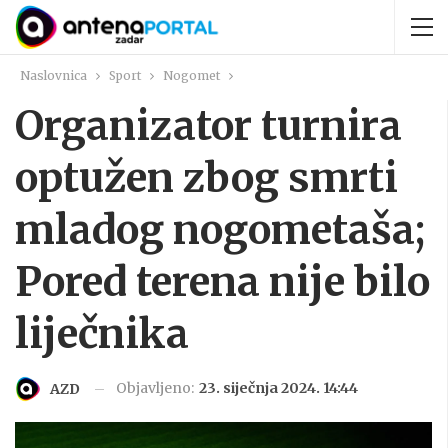
Naslovnica
Sport
Nogomet
Organizator turnira
optužen zbog smrti
mladog nogometaša;
Pored terena nije bilo
liječnika
Objavljeno:
23. siječnja 2024. 14:44
AZD