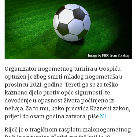
Image by
PIRO
from
Pixabay
Organizator nogometnog turnira u Gospiću
optužen je zbog smrti mladog nogometaša u
prosincu 2021. godine. Tereti ga se za teško
kazneno djelo protiv opće sigurnosti, te
dovođenje u opasnost života počinjeno iz
nehaja. Za to mu, kako predviđa Kazneni zakon,
prijeti do osam godina zatvora, piše
N1.
Riječ je o tragičnom raspletu malonogometnog