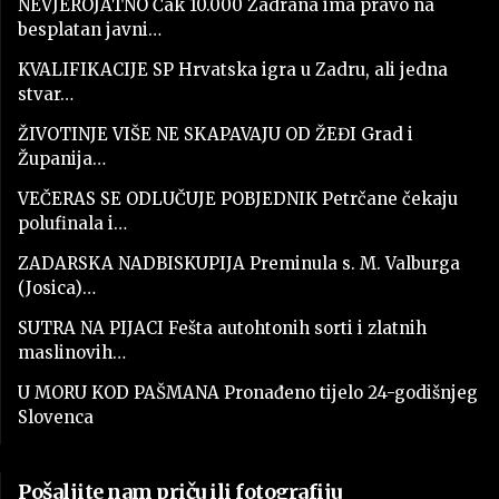
NEVJEROJATNO Čak 10.000 Zadrana ima pravo na
besplatan javni…
KVALIFIKACIJE SP Hrvatska igra u Zadru, ali jedna
stvar…
ŽIVOTINJE VIŠE NE SKAPAVAJU OD ŽEĐI Grad i
Županija…
VEČERAS SE ODLUČUJE POBJEDNIK Petrčane čekaju
polufinala i…
ZADARSKA NADBISKUPIJA Preminula s. M. Valburga
(Josica)…
SUTRA NA PIJACI Fešta autohtonih sorti i zlatnih
maslinovih…
U MORU KOD PAŠMANA Pronađeno tijelo 24-godišnjeg
Slovenca
Pošaljite nam priču ili fotografiju