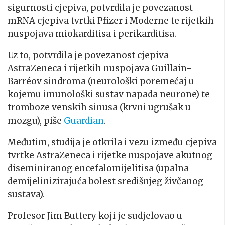
sigurnosti cjepiva, potvrdila je povezanost
mRNA cjepiva tvrtki Pfizer i Moderne te rijetkih
nuspojava miokarditisa i perikarditisa.
Uz to, potvrdila je povezanost cjepiva
AstraZeneca i rijetkih nuspojava Guillain-
Barréov sindroma (neurološki poremećaj u
kojemu imunološki sustav napada neurone) te
tromboze venskih sinusa (krvni ugrušak u
mozgu), piše
Guardian
.
Međutim, studija je otkrila i vezu između cjepiva
tvrtke AstraZeneca i rijetke nuspojave akutnog
diseminiranog encefalomijelitisa (upalna
demijelinizirajuća bolest središnjeg živčanog
sustava).
Profesor Jim Buttery koji je sudjelovao u