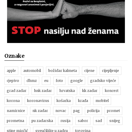
Oznake
apple
automobil
božidar kalmeta
cijene
cijepljenje
cjepivo
dhmz
eu
foto
google
gradsko vijeće
grad zadar
hnk zadar
hrvatska
kk zadar
koncert
korona
koronavirus
košarka
krađa
mobitel
namirnice
nk zadar
novac
pag
policija
promet
prometna
pu zadarska
rusija
sabor
sad
snijeg
stipe miočić
sveučilište u zadru
trgovina