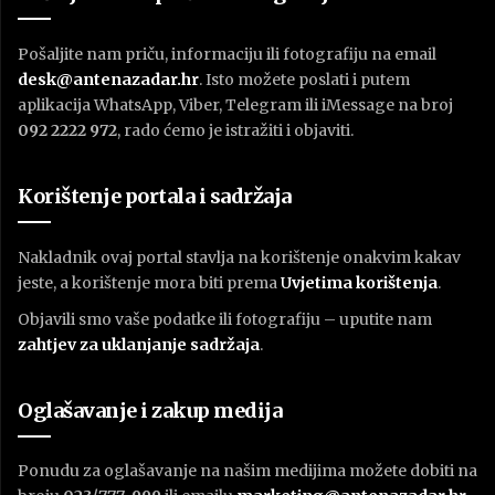
Pošaljite nam priču, informaciju ili fotografiju na email
desk@antenazadar.hr
. Isto možete poslati i putem
aplikacija WhatsApp, Viber, Telegram ili iMessage na broj
092 2222 972
, rado ćemo je istražiti i objaviti.
Korištenje portala i sadržaja
Nakladnik ovaj portal stavlja na korištenje onakvim kakav
jeste, a korištenje mora biti prema
U
vjetima korištenja
.
Objavili smo vaše podatke ili fotografiju – uputite nam
zahtjev za uklanjanje sadržaja
.
Oglašavanje i zakup medija
Ponudu za oglašavanje na našim medijima možete dobiti na