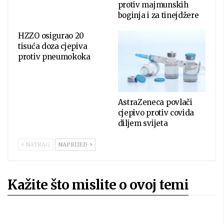
protiv majmunskih
boginja i za tinejdžere
HZZO osigurao 20
tisuća doza cjepiva
protiv pneumokoka
AstraZeneca povlači
cjepivo protiv covida
diljem svijeta
NATRAG
NAPRIJED
Kažite što mislite o ovoj temi