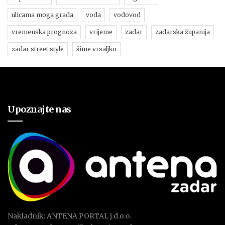
ulicama moga grada
voda
vodovod
vremenska prognoza
vrijeme
zadar
zadarska županija
zadar street style
šime vrsaljko
Upoznajte nas
Nakladnik: ANTENA PORTAL j.d.o.o.