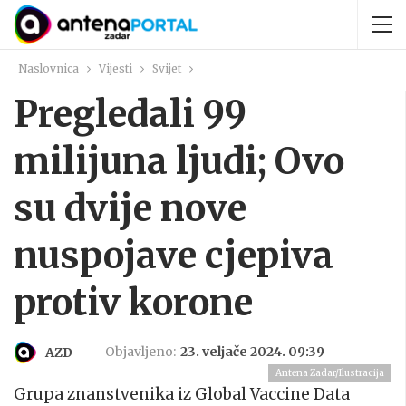
Naslovnica
Vijesti
Svijet
Pregledali 99
milijuna ljudi; Ovo
su dvije nove
nuspojave cjepiva
protiv korone
Objavljeno:
23. veljače 2024. 09:39
AZD
Antena Zadar/Ilustracija
Grupa znanstvenika iz Global Vaccine Data