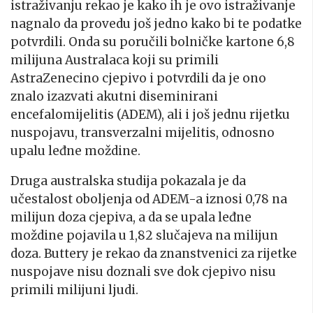
istraživanju rekao je kako ih je ovo istraživanje
nagnalo da provedu još jedno kako bi te podatke
potvrdili. Onda su poručili bolničke kartone 6,8
milijuna Australaca koji su primili
AstraZenecino cjepivo i potvrdili da je ono
znalo izazvati akutni diseminirani
encefalomijelitis (ADEM), ali i još jednu rijetku
nuspojavu, transverzalni mijelitis, odnosno
upalu leđne moždine.
Druga australska studija pokazala je da
učestalost oboljenja od ADEM-a iznosi 0,78 na
milijun doza cjepiva, a da se upala leđne
moždine pojavila u 1,82 slučajeva na milijun
doza. Buttery je rekao da znanstvenici za rijetke
nuspojave nisu doznali sve dok cjepivo nisu
primili milijuni ljudi.