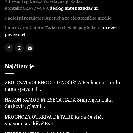
Adresa: Trg kneza Višeslava 6g, Zadar
Kontakt: 023/777-999,
desk@antenazadar.hr
Nadležni regulator: Agencija za elektorničke medije.
Impressum Antene Zadar u cijelosti pogledajte
na ovoj
poveznici
.
Najčitanije
ZBOG ZATVORENOG PRENOĆIŠTA Beskućnici preko
dana spavaju i…
NAKON SAMO 3 MJESECA RADA Smijenjen Luka
Čurković, glavni…
PROGNOZA OTKRIVA DETALJE Kada će stići
spasonosna kiša? Evo…