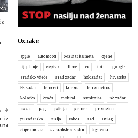
DAR
da
Oznake
a
apple
automobil
božidar kalmeta
cijene
cijepljenje
cjepivo
dhmz
eu
foto
google
gradsko vijeće
grad zadar
hnk zadar
hrvatska
kk zadar
koncert
korona
koronavirus
košarka
krađa
mobitel
namirnice
nk zadar
novac
pag
policija
promet
prometna
A
u iz
pu zadarska
rusija
sabor
sad
snijeg
eura
stipe miočić
sveučilište u zadru
trgovina