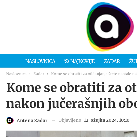
NASLOVNICA
NAJNOVIJE
ZADAR
ŽU
Naslovnica
Zadar
Kome se obratiti za otklanjanje štete nastale n
Kome se obratiti za ot
nakon jučerašnjih ob
Objavljeno:
12. ožujka 2024. 10:10
Antena Zadar