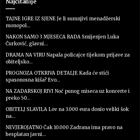
Najčitanije
TAJNE IGRE IZ SJENE Je li sumnjivi menadžerski
monopol…
NAKON SAMO 3 MJESECA RADA Smijenjen Luka
Čurković, glavni…
DRAMA NA VIRU Napala policajce tijekom prijave za
obiteljsko…
PROGNOZA OTKRIVA DETALJE Kada će stići
spasonosna kiša? Evo…
NA ZADARSKOJ RIVI Noć punog miseca uz koncerte i
preko 50…
OBITELJ SLAVILA Lov na 3.000 eura donio veliki šok
na…
NEVJEROJATNO Čak 10.000 Zadrana ima pravo na
besplatan javni…