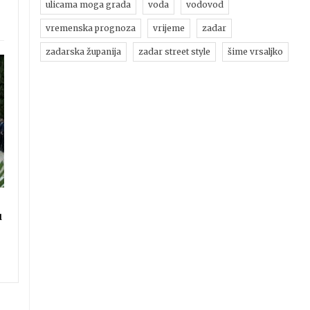
ulicama moga grada
voda
vodovod
vremenska prognoza
vrijeme
zadar
zadarska županija
zadar street style
šime vrsaljko
u