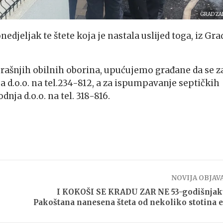
GRAD ZA
djeljak te štete koja je nastala uslijed toga, iz Gra
erašnjih obilnih oborina, upućujemo građane da se z
 d.o.o. na tel.234-812, a za ispumpavanje septičkih
nja d.o.o. na tel. 318-816.
NOVIJA OBJAV
I KOKOŠI SE KRADU ZAR NE 53-godišnjak
Pakoštana nanesena šteta od nekoliko stotina 