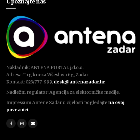
Upoznajte nas
Nakladnik: ANTENA PORTAL j.d.o.o.
Adresa: Trg kneza Višeslava 6g, Zadar
Kontakt: 023/777-999,
desk@antenazadar.hr
Nadležni regulator: Agencija za elektorničke medije.
Impressum Antene Zadar u cijelosti pogledajte
na ovoj
poveznici
.