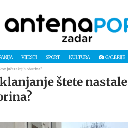
PANIJA
VIJESTI
SPORT
KULTURA
GALERIJE
akon jučerašnjih oborina?
klanjanje štete nastale
orina?