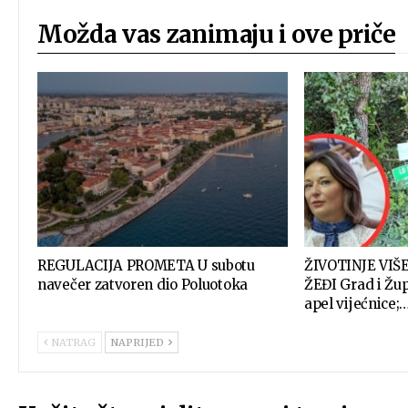
Možda vas zanimaju i ove priče
REGULACIJA PROMETA U subotu
ŽIVOTINJE VIŠ
navečer zatvoren dio Poluotoka
ŽEĐI Grad i Žup
apel vijećnice;
NATRAG
NAPRIJED