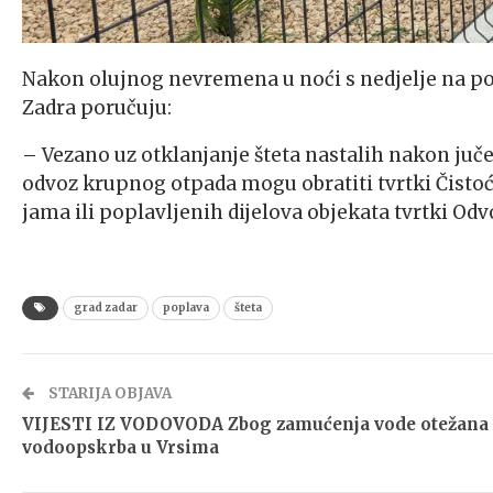
Nakon olujnog nevremena u noći s nedjelje na pone
Zadra poručuju:
– Vezano uz otklanjanje šteta nastalih nakon juč
odvoz krupnog otpada mogu obratiti tvrtki Čistoća
jama ili poplavljenih dijelova objekata tvrtki Odvod
grad zadar
poplava
šteta
STARIJA OBJAVA
VIJESTI IZ VODOVODA Zbog zamućenja vode otežana
vodoopskrba u Vrsima