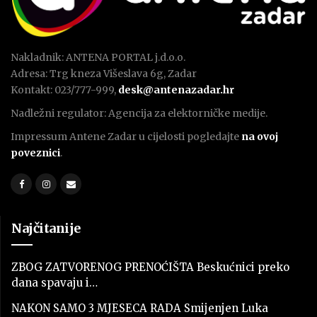
Nakladnik: ANTENA PORTAL j.d.o.o.
Adresa: Trg kneza Višeslava 6g, Zadar
Kontakt: 023/777-999,
desk@antenazadar.hr
Nadležni regulator: Agencija za elektorničke medije.
Impressum Antene Zadar u cijelosti pogledajte
na ovoj
poveznici
.
Najčitanije
ZBOG ZATVORENOG PRENOĆIŠTA Beskućnici preko
dana spavaju i…
NAKON SAMO 3 MJESECA RADA Smijenjen Luka