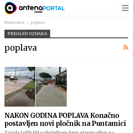
Naslovnica
poplava
PREGLED OZNAKA
poplava
NAKON GODINA POPLAVA Konačno
postavljen novi pločnik na Puntamici
Za iole jačih kiša pločnikom kroz glavnu ulicu na