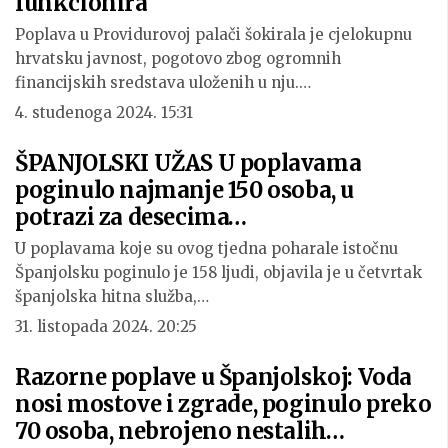
funkcionira
Poplava u Providurovoj palači šokirala je cjelokupnu
hrvatsku javnost, pogotovo zbog ogromnih
financijskih sredstava uloženih u nju.…
4. studenoga 2024. 15:31
ŠPANJOLSKI UŽAS U poplavama
poginulo najmanje 150 osoba, u
potrazi za desecima…
U poplavama koje su ovog tjedna poharale istočnu
Španjolsku poginulo je 158 ljudi, objavila je u četvrtak
španjolska hitna služba,…
31. listopada 2024. 20:25
Razorne poplave u Španjolskoj: Voda
nosi mostove i zgrade, poginulo preko
70 osoba, nebrojeno nestalih…