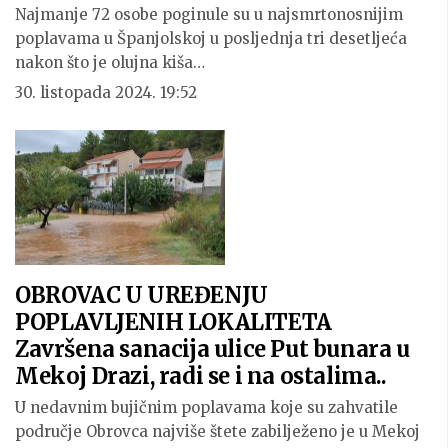
Najmanje 72 osobe poginule su u najsmrtonosnijim
poplavama u Španjolskoj u posljednja tri desetljeća
nakon što je olujna kiša…
30. listopada 2024. 19:52
OBROVAC U UREĐENJU
POPLAVLJENIH LOKALITETA
Završena sanacija ulice Put bunara u
Mekoj Drazi, radi se i na ostalima..
U nedavnim bujičnim poplavama koje su zahvatile
područje Obrovca najviše štete zabilježeno je u Mekoj