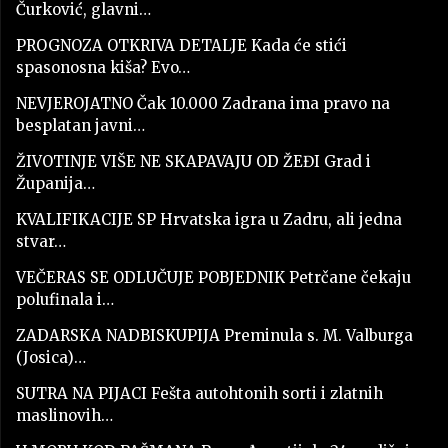
Čurković, glavni…
PROGNOZA OTKRIVA DETALJE Kada će stići
spasonosna kiša? Evo…
NEVJEROJATNO Čak 10.000 Zadrana ima pravo na
besplatan javni…
ŽIVOTINJE VIŠE NE SKAPAVAJU OD ŽEĐI Grad i
Županija…
KVALIFIKACIJE SP Hrvatska igra u Zadru, ali jedna
stvar…
VEČERAS SE ODLUČUJE POBJEDNIK Petrčane čekaju
polufinala i…
ZADARSKA NADBISKUPIJA Preminula s. M. Valburga
(Josica)…
SUTRA NA PIJACI Fešta autohtonih sorti i zlatnih
maslinovih…