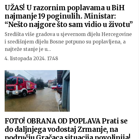
UŽAS! U razornim poplavama u BiH
najmanje 19 poginulih. Ministar:
“Nešto najgore što sam vidio u životu”
Središta više gradova u sjevernom dijelu Hercegovine
i središnjem dijelu Bosne potpuno su poplavljena, a
najteže stanje je u…
4. listopada 2024. 17:48
FOTO! OBRANA OD POPLAVA Prati se
do daljnjega vodostaj Zrmanje, na
području Gračaca situacija povoljnija!