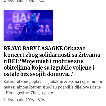
4. listopada 2024. 19:47
BRAVO BABY LASAGNE Otkazao
koncert zbog solidarnosti sa žrtvama
u BiH: ‘Moje misli i molitve su s
obiteljima koje su izgubile voljene i
ostale bez svojih domova…’
Katastrofalne poplave s ljudskim žrtvama i ogromnom
materijalnom štetom sinoć su pogodile dijelove Bosne
i Hercegovine. Zbog toga je…
4. listopada 2024. 18:04