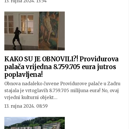
13. rujna 2024. 13:54
KAKO SU JE OBNOVILI?! Providurova
palača vrijedna 8.759.705 eura jutros
poplavljena!
Obnova nadaleko čuvene Providurove palače u Zadru
stajala je vrtoglavih 8.759.705 milijuna eura! No, ovaj
vrjedni kulturni objekt…
13. rujna 2024. 08:59