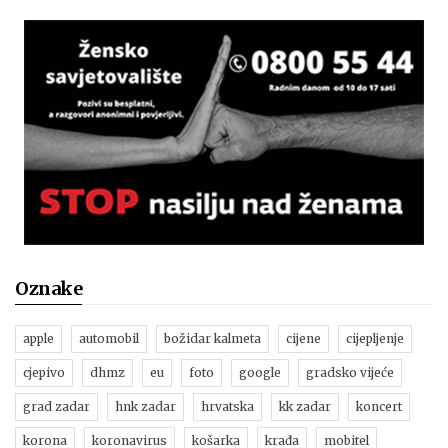
Oznake
apple
automobil
božidar kalmeta
cijene
cijepljenje
cjepivo
dhmz
eu
foto
google
gradsko vijeće
grad zadar
hnk zadar
hrvatska
kk zadar
koncert
korona
koronavirus
košarka
krađa
mobitel