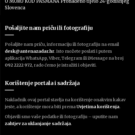
U MORU KOD PAŠMANA Pronađeno tijelo 24-godišnjeg
Slovenca
Pošaljite nam priču ili fotografiju
Pošaljite nam priču, informaciju ili fotografiju na email
desk@antenazadar.hr
. Isto možete poslati i putem
aplikacija WhatsApp, Viber, Telegram ili iMessage na broj
092 2222 972
, rado ćemo je istražiti i objaviti.
Korištenje portala i sadržaja
Nakladnik ovaj portal stavlja na korištenje onakvim kakav
jeste, a korištenje mora biti prema
U
vjetima korištenja
.
Objavili smo vaše podatke ili fotografiju – uputite nam
zahtjev za uklanjanje sadržaja
.