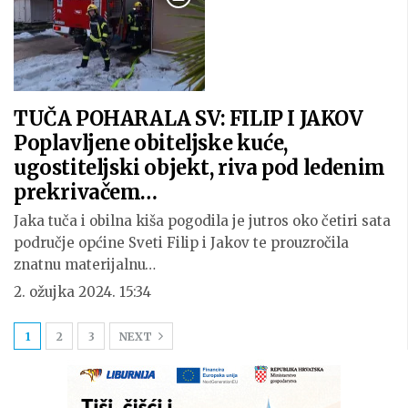
TUČA POHARALA SV: FILIP I JAKOV
Poplavljene obiteljske kuće,
ugostiteljski objekt, riva pod ledenim
prekrivačem…
Jaka tuča i obilna kiša pogodila je jutros oko četiri sata
područje općine Sveti Filip i Jakov te prouzročila
znatnu materijalnu…
2. ožujka 2024. 15:34
1
2
3
NEXT