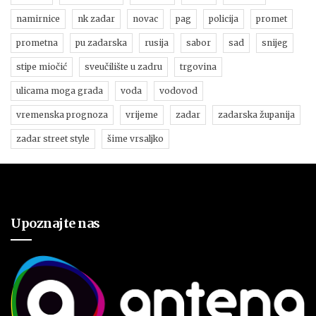
namirnice
nk zadar
novac
pag
policija
promet
prometna
pu zadarska
rusija
sabor
sad
snijeg
stipe miočić
sveučilište u zadru
trgovina
ulicama moga grada
voda
vodovod
vremenska prognoza
vrijeme
zadar
zadarska županija
zadar street style
šime vrsaljko
Upoznajte nas