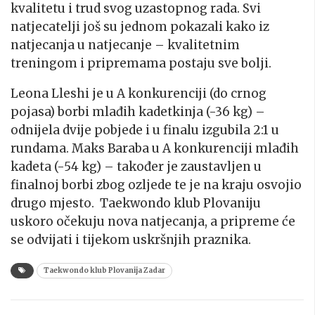
kvalitetu i trud svog uzastopnog rada. Svi
natjecatelji još su jednom pokazali kako iz
natjecanja u natjecanje – kvalitetnim
treningom i pripremama postaju sve bolji.
Leona Lleshi je u A konkurenciji (do crnog
pojasa) borbi mlađih kadetkinja (-36 kg) –
odnijela dvije pobjede i u finalu izgubila 2:1 u
rundama. Maks Baraba u A konkurenciji mlađih
kadeta (-54 kg) – također je zaustavljen u
finalnoj borbi zbog ozljede te je na kraju osvojio
drugo mjesto. Taekwondo klub Plovaniju
uskoro očekuju nova natjecanja, a pripreme će
se odvijati i tijekom uskršnjih praznika.
Taekwondo klub Plovanija Zadar