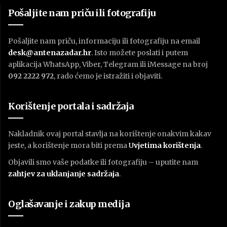
Pošaljite nam priču ili fotografiju
Pošaljite nam priču, informaciju ili fotografiju na email
desk@antenazadar.hr
. Isto možete poslati i putem
aplikacija WhatsApp, Viber, Telegram ili iMessage na broj
092 2222 972
, rado ćemo je istražiti i objaviti.
Korištenje portala i sadržaja
Nakladnik ovaj portal stavlja na korištenje onakvim kakav
jeste, a korištenje mora biti prema
U
vjetima korištenja
.
Objavili smo vaše podatke ili fotografiju – uputite nam
zahtjev za uklanjanje sadržaja
.
Oglašavanje i zakup medija