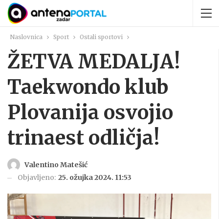
Naslovnica
Sport
Ostali sportovi
ŽETVA MEDALJA!
Taekwondo klub
Plovanija osvojio
trinaest odličja!
Valentino Matešić
Objavljeno:
25. ožujka 2024. 11:53