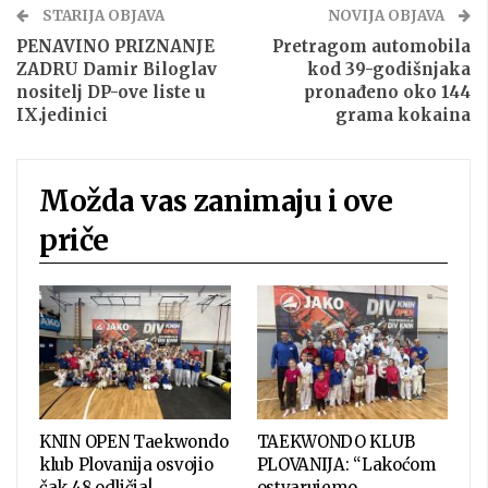
STARIJA OBJAVA
NOVIJA OBJAVA
PENAVINO PRIZNANJE
Pretragom automobila
ZADRU Damir Biloglav
kod 39-godišnjaka
nositelj DP-ove liste u
pronađeno oko 144
IX.jedinici
grama kokaina
Možda vas zanimaju i ove
priče
KNIN OPEN Taekwondo
TAEKWONDO KLUB
klub Plovanija osvojio
PLOVANIJA: “Lakoćom
čak 48 odličja!
ostvarujemo