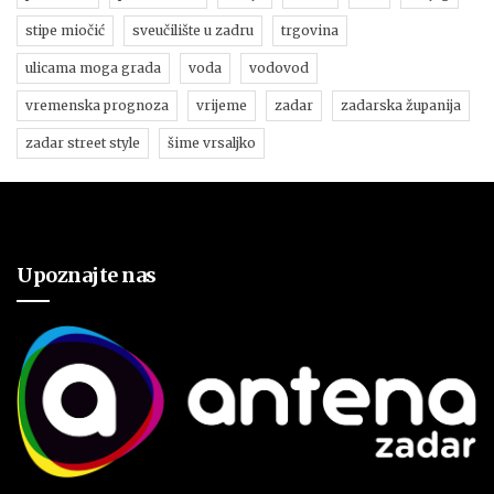
stipe miočić
sveučilište u zadru
trgovina
ulicama moga grada
voda
vodovod
vremenska prognoza
vrijeme
zadar
zadarska županija
zadar street style
šime vrsaljko
Upoznajte nas