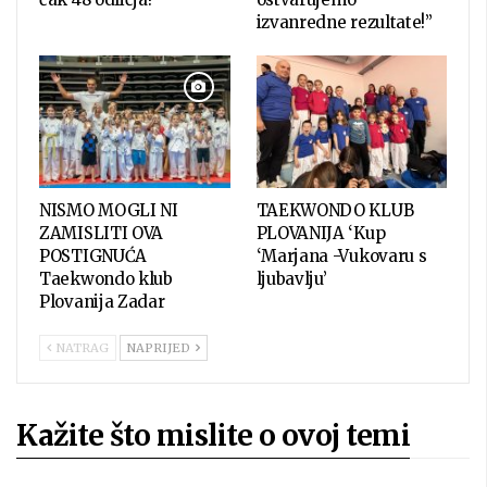
izvanredne rezultate!”
NISMO MOGLI NI
TAEKWONDO KLUB
ZAMISLITI OVA
PLOVANIJA ‘Kup
POSTIGNUĆA
‘Marjana -Vukovaru s
Taekwondo klub
ljubavlju’
Plovanija Zadar
NATRAG
NAPRIJED
Kažite što mislite o ovoj temi