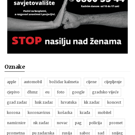
Oznake
apple
automobil
božidar kalmeta
cijene
cijepljenje
cjepivo
dhmz
eu
foto
google
gradsko vijeće
grad zadar
hnk zadar
hrvatska
kk zadar
koncert
korona
koronavirus
košarka
krađa
mobitel
namirnice
nk zadar
novac
pag
policija
promet
prometna
pu zadarska
rusija
sabor
sad
snijeg