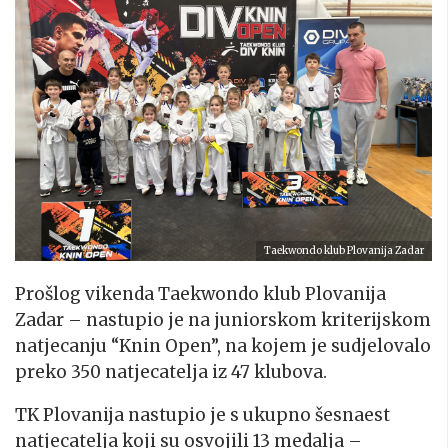
Taekwondo klub Plovanija Zadar
Prošlog vikenda Taekwondo klub Plovanija
Zadar – nastupio je na juniorskom kriterijskom
natjecanju “Knin Open”, na kojem je sudjelovalo
preko 350 natjecatelja iz 47 klubova.
TK Plovanija nastupio je s ukupno šesnaest
natjecatelja koji su osvojili 13 medalja –