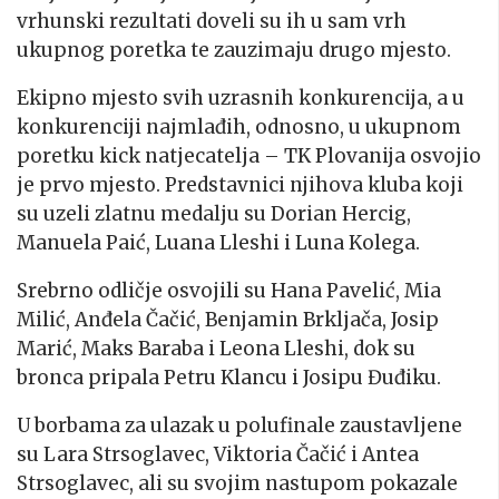
vrhunski rezultati doveli su ih u sam vrh
ukupnog poretka te zauzimaju drugo mjesto.
Ekipno mjesto svih uzrasnih konkurencija, a u
konkurenciji najmlađih, odnosno, u ukupnom
poretku kick natjecatelja – TK Plovanija osvojio
je prvo mjesto. Predstavnici njihova kluba koji
su uzeli zlatnu medalju su Dorian Hercig,
Manuela Paić, Luana Lleshi i Luna Kolega.
Srebrno odličje osvojili su Hana Pavelić, Mia
Milić, Anđela Čačić, Benjamin Brkljača, Josip
Marić, Maks Baraba i Leona Lleshi, dok su
bronca pripala Petru Klancu i Josipu Đuđiku.
U borbama za ulazak u polufinale zaustavljene
su Lara Strsoglavec, Viktoria Čačić i Antea
Strsoglavec, ali su svojim nastupom pokazale