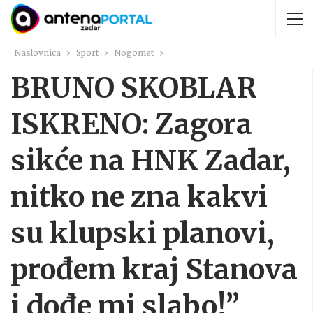
Naslovnica
Sport
Nogomet
BRUNO SKOBLAR
ISKRENO: Zagora
sikće na HNK Zadar,
nitko ne zna kakvi
su klupski planovi,
prođem kraj Stanova
i dođe mi slabo!”