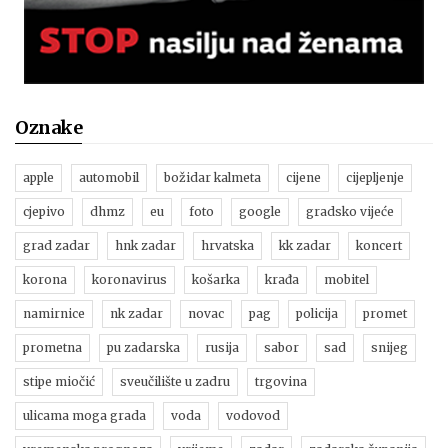
Oznake
apple
automobil
božidar kalmeta
cijene
cijepljenje
cjepivo
dhmz
eu
foto
google
gradsko vijeće
grad zadar
hnk zadar
hrvatska
kk zadar
koncert
korona
koronavirus
košarka
krađa
mobitel
namirnice
nk zadar
novac
pag
policija
promet
prometna
pu zadarska
rusija
sabor
sad
snijeg
stipe miočić
sveučilište u zadru
trgovina
ulicama moga grada
voda
vodovod