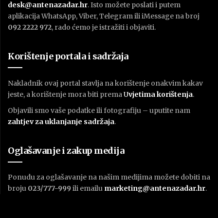
desk@antenazadar.hr
. Isto možete poslati i putem
aplikacija WhatsApp, Viber, Telegram ili iMessage na broj
092 2222 972
, rado ćemo je istražiti i objaviti.
Korištenje portala i sadržaja
Nakladnik ovaj portal stavlja na korištenje onakvim kakav
jeste, a korištenje mora biti prema
U
vjetima korištenja
.
Objavili smo vaše podatke ili fotografiju – uputite nam
zahtjev za uklanjanje sadržaja
.
Oglašavanje i zakup medija
Ponudu za oglašavanje na našim medijima možete dobiti na
broju
023/777-999
ili emailu
marketing@antenazadar.hr
.