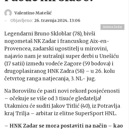
Valentino Matešić
Objavljeno:
26. travnja 2024. 13:06
Antena Zadar
Legendarni Bruno Skloblar (78), bivši
nogometaš NK Zadar i francuskog Aix-en-
Provencea, zadarski ugostitelj u mirovini,
najavio nam je sutrašnji super derbi u Unešiću
(17 satii) između vodeće Zagore (59 bodova) i
drugoplasiranog HNK Zadra (58) – u 26. kolu
četvrtog ranga natjecanja, 3. NL- jug.
Na Borovištu će pasti novi rekord posjećenosti
– očekuje se više od 3 tisuće gledatelja!
Utakmicu će suditi Jakov Titlić (40), iz Potravlja
kraj Trilja – arbitar iz elitne SuperSport HNL.
–
HNK Zadar se mora postaviti na način – kao