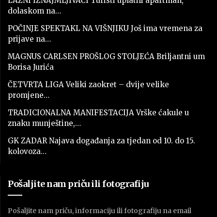
LAŽNI IZNAJMLJIVAČI Turisti uplatili apartman,
dolaskom na…
POČINJE SPEKTAKL NA VIŠNJIKU Još ima vremena za
prijave na…
MAGNUS CARLSEN PROŠLOG STOLJEĆA Briljantni um
Borisa Jurića
ČETVRTA LIGA Veliki zaokret – dvije velike
promjene…
TRADICIONALNA MANIFESTACIJA Vrške ćakule u
znaku munještine,…
GK ZADAR Najava događanja za tjedan od 10. do 15.
kolovoza…
Pošaljite nam priču ili fotografiju
Pošaljite nam priču, informaciju ili fotografiju na email