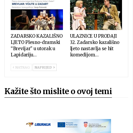
ZADARSKO KAZALIŠNO
ULAZNICE U PRODAJI
LJETO Plesno-dramski
32. Zadarsko kazališno
“Brevijar” u utorak u
ljeto nastavlja se hit
Lapidariju…
komedijom…
NATRAG
NAPRIJED
Kažite što mislite o ovoj temi