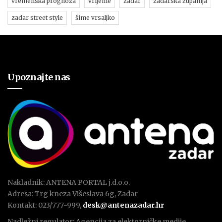
vremenska prognoza
vrijeme
zadar
zadarska županija
zadar street style
šime vrsaljko
Upoznajte nas
Nakladnik: ANTENA PORTAL j.d.o.o.
Adresa: Trg kneza Višeslava 6g, Zadar
Kontakt: 023/777-999,
desk@antenazadar.hr
Nadležni regulator: Agencija za elektorničke medije.