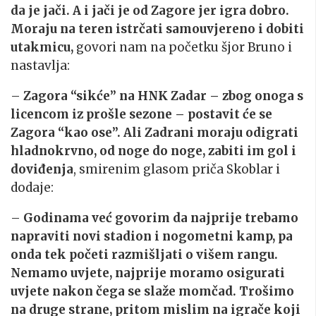
da je jači. A i jači je od Zagore jer igra dobro.
Moraju na teren istrčati samouvjereno i dobiti
utakmicu,
govori nam na početku šjor Bruno i
nastavlja:
–
Zagora “sikće” na HNK Zadar – zbog onoga s
licencom iz prošle sezone – postavit će se
Zagora “kao ose”. Ali Zadrani moraju odigrati
hladnokrvno, od noge do noge, zabiti im gol i
doviđenja
, smirenim glasom priča Skoblar i
dodaje:
–
Godinama već govorim da najprije trebamo
napraviti novi stadion i nogometni kamp, pa
onda tek početi razmišljati o višem rangu.
Nemamo uvjete, najprije moramo osigurati
uvjete nakon čega se slaže momčad. Trošimo
na druge strane, pritom mislim na igrače koji