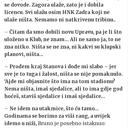
se dovode. Zagora ulaže, zato je i dobila
licencu. Svi ulažu osim HNK Zadra koji ne
ulaže ništa. Nemamo ni natkrivenu tribinu..
–
Čitam da smo dobili novu Upravu, pa je li što
uloženo u Klub, ne znam… Ali ne samo ja, to ne
zna nitko. Ništa se ne zna, ni kakvi su klupski
planovi, ništa…
–
Prođem kraj Stanova i dođe mi slabo – jer
sve je to tuga i žalost, ništa se nije pomaknulo.
‘Ajde mi objasnite što ima na tom stadionu?
Nema ništa, imaš sjedalice, ali to ima gdje god
hoćeš, staviš sjedalice i imaš sjedalice…
–
Ne idem na utakmice, što ću tamo…
Godinama se borimo za viši rang, a uvijek
idemo u niži,
Bruno je posebno istaknuo: