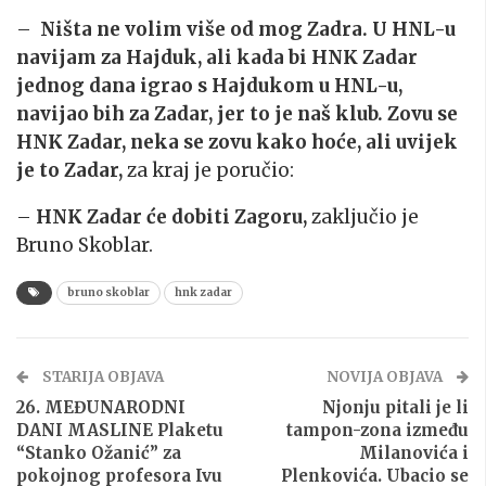
–
Ništa ne volim više od mog Zadra. U HNL-u
navijam za Hajduk, ali kada bi HNK Zadar
jednog dana igrao s Hajdukom u HNL-u,
navijao bih za Zadar, jer to je naš klub. Zovu se
HNK Zadar, neka se zovu kako hoće, ali uvijek
je to Zadar,
za kraj je poručio:
–
HNK Zadar će dobiti Zagoru,
zaključio je
Bruno Skoblar.
bruno skoblar
hnk zadar
STARIJA OBJAVA
NOVIJA OBJAVA
26. MEĐUNARODNI
Njonju pitali je li
DANI MASLINE Plaketu
tampon-zona između
“Stanko Ožanić” za
Milanovića i
pokojnog profesora Ivu
Plenkovića. Ubacio se