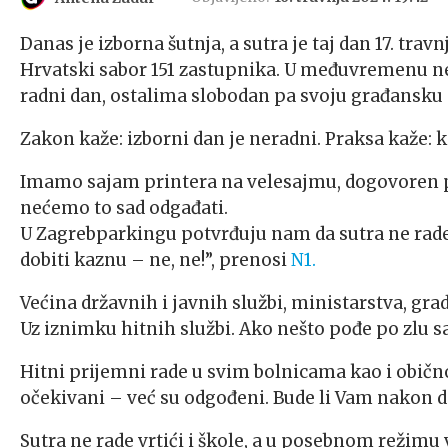
Danas je izborna šutnja, a sutra je taj dan 17. tr
Hrvatski sabor 151 zastupnika. U međuvremenu nek
radni dan, ostalima slobodan pa svoju građansku d
Zakon kaže: izborni dan je neradni. Praksa kaže: 
Imamo sajam printera na velesajmu, dogovoren pri
nećemo to sad odgađati.
U Zagrebparkingu potvrđuju nam da sutra ne rade.
dobiti kaznu – ne, ne!”, prenosi
N1.
Većina državnih i javnih službi, ministarstva, grad
Uz iznimku hitnih službi. Ako nešto pođe po zlu sa
Hitni prijemni rade u svim bolnicama kao i obično
očekivani – već su odgođeni. Bude li Vam nakon dok
Sutra ne rade vrtići i škole, a u posebnom režimu