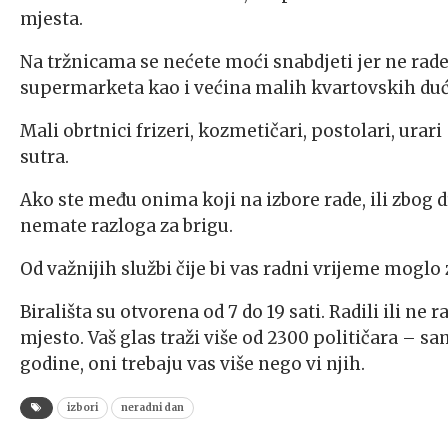
mjesta.
Na tržnicama se nećete moći snabdjeti jer ne rade.
supermarketa kao i većina malih kvartovskih du
Mali obrtnici frizeri, kozmetičari, postolari, urari
sutra.
Ako ste među onima koji na izbore rade, ili zbo
nemate razloga za brigu.
Od važnijih službi čije bi vas radni vrijeme moglo
Birališta su otvorena od 7 do 19 sati. Radili ili ne r
mjesto. Vaš glas traži više od 2300 političara – s
godine, oni trebaju vas više nego vi njih.
izbori
neradni dan