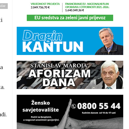
adar
u
ti
–
ra
a.
di.