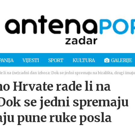
PANIJA
VIJESTI
SPORT
KULTURA
GALERIJE
li na (ne)radni dan izbora: Dok se jedni spremaju na birališta, drugi imaj
 Hrvate rade li na
 Dok se jedni spremaju
maju pune ruke posla