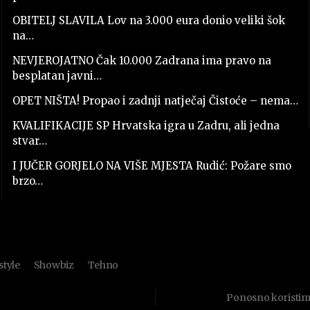
OBITELJ SLAVILA Lov na 3.000 eura donio veliki šok
na…
NEVJEROJATNO Čak 10.000 Zadrana ima pravo na
besplatan javni…
OPET NIŠTA! Propao i zadnji natječaj Čistoće – nema…
KVALIFIKACIJE SP Hrvatska igra u Zadru, ali jedna
stvar…
I JUČER GORJELO NA VIŠE MJESTA Rudić: Požare smo
brzo…
style
Showbiz
Tehno
Ponosno koristi