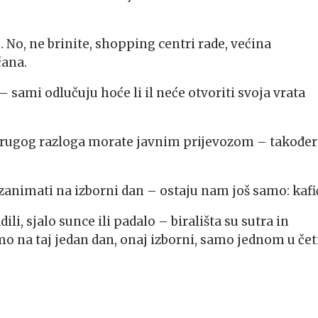
 No, ne brinite, shopping centri rade, većina
ćana.
 – sami odlučuju hoće li il neće otvoriti svoja vrata
g drugog razloga morate javnim prijevozom – također
 zanimati na izborni dan – ostaju nam još samo: kafić
adili, sjalo sunce ili padalo – birališta su sutra in
amo na taj jedan dan, onaj izborni, samo jednom u čet