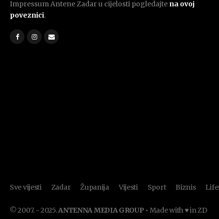
Impressum Antene Zadar u cijelosti pogledajte
na ovoj
poveznici
.
Sve vijesti
Zadar
Županija
Vijesti
Sport
Biznis
Life
© 2007. - 2025.
ANTENNA MEDIA GROUP
• Made with ♥ in ZD