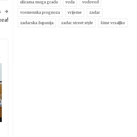
ulicama moga grada
voda
vodovod
A
vremenska prognoza
vrijeme
zadar
ora!
zadarska županija
zadar street style
šime vrsaljko