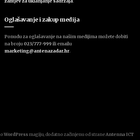
zahtjev za uklanjanje sadržaja
.
Oglašavanje i zakup medija
Ponudu za oglašavanje na našim medijima možete dobiti
na broju
023/777-999
ili emailu
marketing@antenazadar.hr
.
mo
WordPress
magiju, dodatno začinjenu od strane
Antenna ICT