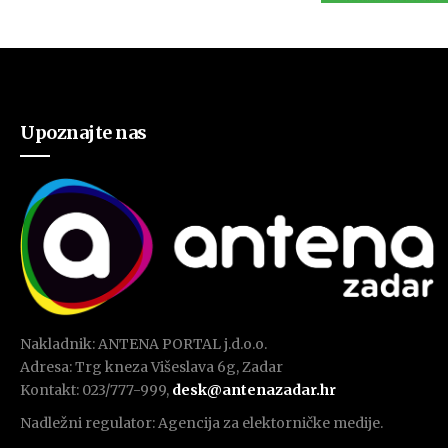
Upoznajte nas
Nakladnik: ANTENA PORTAL j.d.o.o.
Adresa: Trg kneza Višeslava 6g, Zadar
Kontakt: 023/777-999,
desk@antenazadar.hr
Nadležni regulator: Agencija za elektorničke medije.