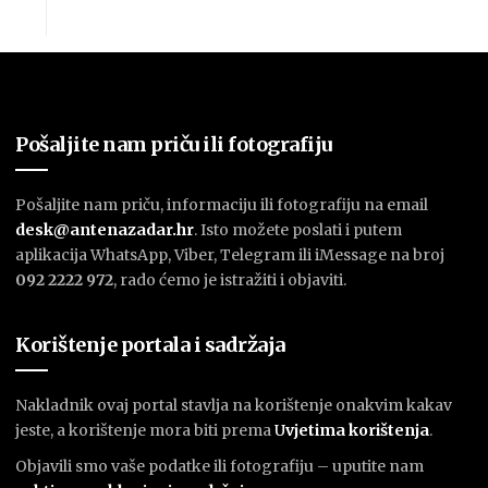
Pošaljite nam priču ili fotografiju
Pošaljite nam priču, informaciju ili fotografiju na email
desk@antenazadar.hr
. Isto možete poslati i putem
aplikacija WhatsApp, Viber, Telegram ili iMessage na broj
092 2222 972
, rado ćemo je istražiti i objaviti.
Korištenje portala i sadržaja
Nakladnik ovaj portal stavlja na korištenje onakvim kakav
jeste, a korištenje mora biti prema
U
vjetima korištenja
.
Objavili smo vaše podatke ili fotografiju – uputite nam