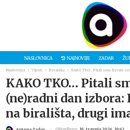
NASLOVNICA
NAJNOVIJE
ZADAR
ŽU
Naslovnica
Vijesti
Hrvatska
KAKO TKO… Pitali smo Hrvate rade 
KAKO TKO… Pitali smo
(ne)radni dan izbora:
na birališta, drugi i
Objavljeno:
16. travnja 2024. 19:42
Antena Zadar