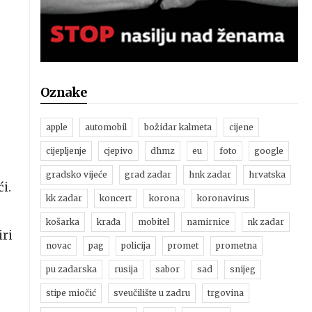
Oznake
apple
automobil
božidar kalmeta
cijene
cijepljenje
cjepivo
dhmz
eu
foto
google
gradsko vijeće
grad zadar
hnk zadar
hrvatska
i.
kk zadar
koncert
korona
koronavirus
košarka
krađa
mobitel
namirnice
nk zadar
iri
novac
pag
policija
promet
prometna
pu zadarska
rusija
sabor
sad
snijeg
stipe miočić
sveučilište u zadru
trgovina