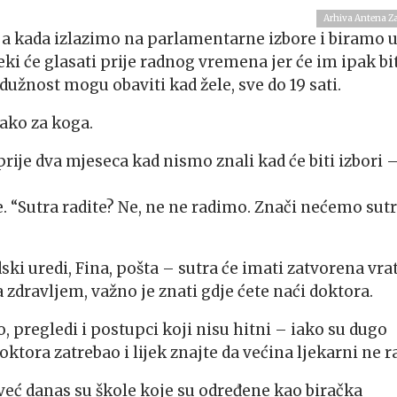
Arhiva Antena Z
avnja kada izlazimo na parlamentarne izbore i biramo 
i će glasati prije radnog vremena jer će im ipak bi
užnost mogu obaviti kad žele, sve do 19 sati.
kako za koga.
je dva mjeseca kad nismo znali kad će biti izbori 
 “Sutra radite? Ne, ne ne radimo. Znači nećemo sut
ski uredi, Fina, pošta – sutra će imati zatvorena vrat
 zdravljem, važno je znati gdje ćete naći doktora.
, pregledi i postupci koji nisu hitni – iako su dugo
tora zatrebao i lijek znajte da većina ljekarni ne ra
 već danas su škole koje su određene kao biračka