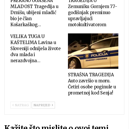
PRERANO UGAŠENA
TRAGEDIJA U
MLADOST Tragedija u
Zemuniku Gornjem 77-
Drnišu, ubijeni mladić
godišnjak preminuo
bio je član
upravljajući
Košarkaškog…
motokultivatorom
VELIKA TUGA U
KAŠTELIMA Lavina u
Sloveniji odnijela živote
dva mlada i
nerazdvojna…
STRAŠNA TRAGEDIJA
Auto završio u moru.
Četiri osobe poginule u
prometnoj kod Senja!
NATRAG
NAPRIJED
Kažite što mislite o ovoj temi