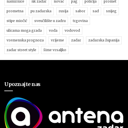
namirnice
nk zadar
novac
pag
policija
promet
prometna
pu zadarska
rusija
sabor
sad
snijeg
stipe miočić
sveučilište u zadru
trgovina
ulicama moga grada
voda
vodovod
vremenska prognoza
vrijeme
zadar
zadarska županija
zadar street style
šime vrsaljko
Upoznajte nas