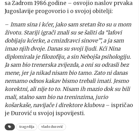
sa Zadrom 1986.godine – osvojio naslov prvaka
Jugoslavije progovorio i o svojoj obitelji:
–
Imam sina i kćer, jako sam sretan što su u mom
životu. Stariji igrači znali su se šaliti da “lafovi
dobijaju kćerke, a cmizdravci sinove’”, a ja sam
imao njih dvoje. Danas su svoji ljudi. Kći Nina
diplomirala je filozofiju, a sin Nebojša psihologiju.
Ja sam bio trenerska zvijezda, a oni su odrasli bez
mene, jer ja nikad nisam bio tamo. Zato ni danas
nemamo odnos kakav bismo trebali imati. Jesmo
korektni, ali nije to to. Nisam ih mazio dok su bili
mali, stalno sam bio na treninzima, jurio
košarkaše, navijače i direktore klubova
– ispričao
je Đurović u svojoj ispovijesti.
tragedija
vlado đurović