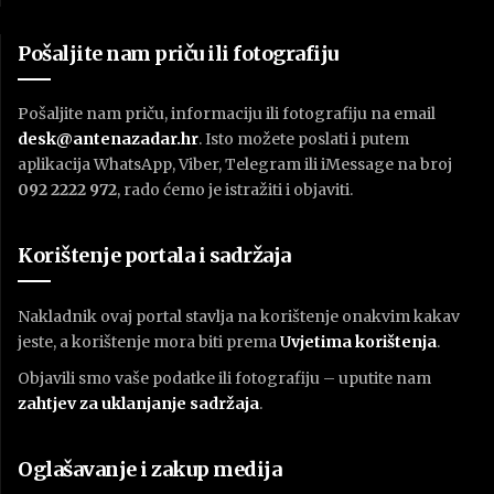
Pošaljite nam priču ili fotografiju
Pošaljite nam priču, informaciju ili fotografiju na email
desk@antenazadar.hr
. Isto možete poslati i putem
aplikacija WhatsApp, Viber, Telegram ili iMessage na broj
092 2222 972
, rado ćemo je istražiti i objaviti.
Korištenje portala i sadržaja
Nakladnik ovaj portal stavlja na korištenje onakvim kakav
jeste, a korištenje mora biti prema
U
vjetima korištenja
.
Objavili smo vaše podatke ili fotografiju – uputite nam
zahtjev za uklanjanje sadržaja
.
Oglašavanje i zakup medija