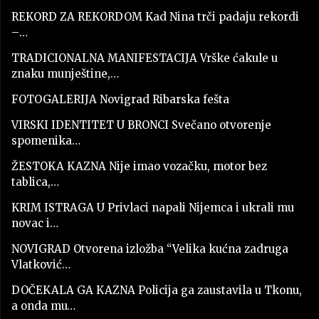
REKORD ZA REKORDOM Kad Nina trči padaju rekordi
–…
TRADICIONALNA MANIFESTACIJA Vrške ćakule u
znaku munještine,…
FOTOGALERIJA Novigrad Ribarska fešta
VIRSKI IDENTITET U BRONCI Svečano otvorenje
spomenika…
ŽESTOKA KAZNA Nije imao vozačku, motor bez
tablica,…
KRIM ISTRAGA U Privlaci napali Nijemca i ukrali mu
novac i…
NOVIGRAD Otvorena izložba “Velika kućna zadruga
Vlatković…
DOČEKALA GA KAZNA Policija ga zaustavila u Tkonu,
a onda mu…