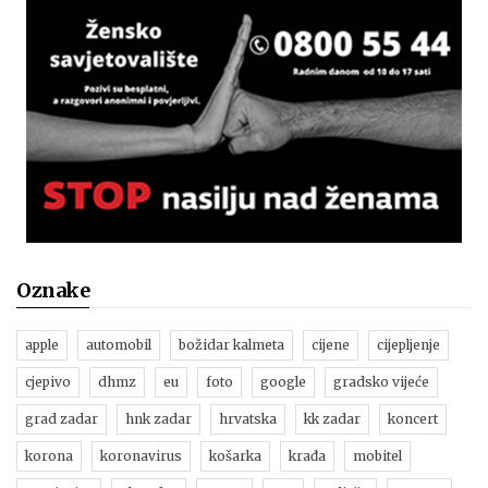
Oznake
apple
automobil
božidar kalmeta
cijene
cijepljenje
cjepivo
dhmz
eu
foto
google
gradsko vijeće
grad zadar
hnk zadar
hrvatska
kk zadar
koncert
korona
koronavirus
košarka
krađa
mobitel