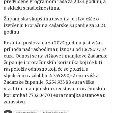
predviđene Programom rada za 2023. godinu, a
u skladu s nadležnostima.
Županijska skupština usvojila je i Izvješće o
izvršenju Proračuna Zadarske županije za 2023.
godinu
Rezultat poslovanja za 2023. godinu jest višak
prihoda nad rashodima u iznosu od 1.878.777,37
eura. Odnosi se na viškove i manjkove Zadarske
županije i proračunskih korisnika koji će biti
raspoloživ odnosno koji će se pokriti u
sljedećem razdoblju: 4.355.890,52 eura viška
Zadarske županije, 5.254.933,88 eura viška
vlastitih i namjenskih sredstava proračunskih
korisnika i 7.732.047,03 eura manjka ustanova u
zdravstvu.
državna revizija
zadarska županija