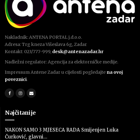
Nakladnik: ANTENA PORTAL j.d.o.o.
Adresa: Trg kneza Višeslava 6g, Zadar
Kontakt: 023/777-999,
desk@antenazadar.hr
Nadležni regulator: Agencija za elektorničke medije.
Impressum Antene Zadar u cijelosti pogledajte
na ovoj
poveznici
.
Najčitanije
NAKON SAMO 3 MJESECA RADA Smijenjen Luka
Čurković, glavni…