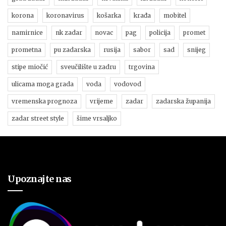
korona
koronavirus
košarka
krađa
mobitel
namirnice
nk zadar
novac
pag
policija
promet
prometna
pu zadarska
rusija
sabor
sad
snijeg
stipe miočić
sveučilište u zadru
trgovina
ulicama moga grada
voda
vodovod
vremenska prognoza
vrijeme
zadar
zadarska županija
zadar street style
šime vrsaljko
Upoznajte nas