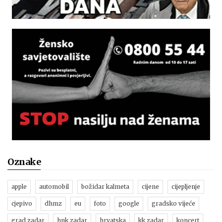
Oznake
apple
automobil
božidar kalmeta
cijene
cijepljenje
cjepivo
dhmz
eu
foto
google
gradsko vijeće
grad zadar
hnk zadar
hrvatska
kk zadar
koncert