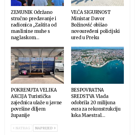
ZEMUNIK Održano
VEĆA SIGURNOST
stručno predavanje i
Ministar Davor
radionica „Zaštita od
Božinović obišao
maslinine muhe s
novouređeni policijski
naglaskom…
ured u Preku
POKRENUTA VELIKA
BESPOVRATNA
AKCIJA Turistička
SREDSTVA Vlada
zajednica ulaže u javne
odobrila 20 milijuna
površine diljem
eura za rekonstrukciju
županije
luka Maestral…
NATRAG
NAPRIJED