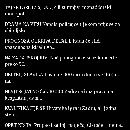
TAJNE IGRE IZ SJENE Je li sumnjivi menadžerski
monopol…
DRAMA NA VIRU Napala policajce tijekom prijave za
obiteljsko…
PROGNOZA OTKRIVA DETALJE Kada će stići
spasonosna kiša? Evo…
NA ZADARSKOJ RIVI Noć punog miseca uz koncerte i
preko 50…
OBITELJ SLAVILA Lov na 3.000 eura donio veliki šok
na…
NEVJEROJATNO Čak 10.000 Zadrana ima pravo na
besplatan javni…
KVALIFIKACIJE SP Hrvatska igra u Zadru, ali jedna
stvar…
OPET NIŠTA! Propao i zadnji natječaj Čistoće – nema…