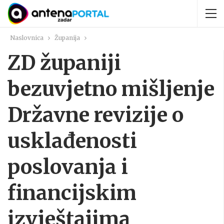
Naslovnica
Županija
ZD županiji
bezuvjetno mišljenje
Državne revizije o
usklađenosti
poslovanja i
financijskim
izvještajima