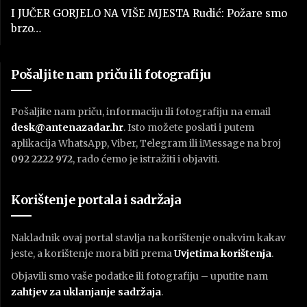
I JUČER GORJELO NA VIŠE MJESTA Rudić: Požare smo
brzo…
Pošaljite nam priču ili fotografiju
Pošaljite nam priču, informaciju ili fotografiju na email
desk@antenazadar.hr
. Isto možete poslati i putem
aplikacija WhatsApp, Viber, Telegram ili iMessage na broj
092 2222 972
, rado ćemo je istražiti i objaviti.
Korištenje portala i sadržaja
Nakladnik ovaj portal stavlja na korištenje onakvim kakav
jeste, a korištenje mora biti prema
U
vjetima korištenja
.
Objavili smo vaše podatke ili fotografiju – uputite nam
zahtjev za uklanjanje sadržaja
.