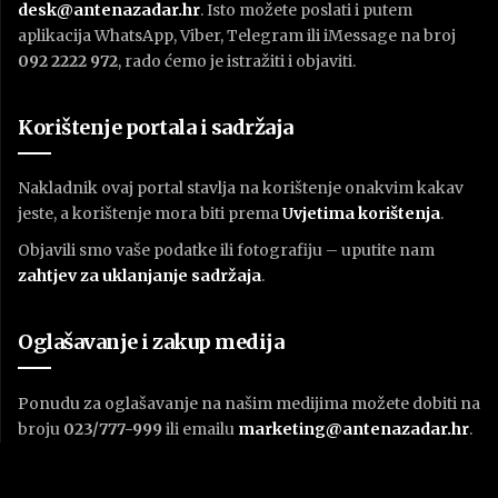
desk@antenazadar.hr
. Isto možete poslati i putem
aplikacija WhatsApp, Viber, Telegram ili iMessage na broj
092 2222 972
, rado ćemo je istražiti i objaviti.
Korištenje portala i sadržaja
Nakladnik ovaj portal stavlja na korištenje onakvim kakav
jeste, a korištenje mora biti prema
U
vjetima korištenja
.
Objavili smo vaše podatke ili fotografiju – uputite nam
zahtjev za uklanjanje sadržaja
.
Oglašavanje i zakup medija
Ponudu za oglašavanje na našim medijima možete dobiti na
broju
023/777-999
ili emailu
marketing@antenazadar.hr
.