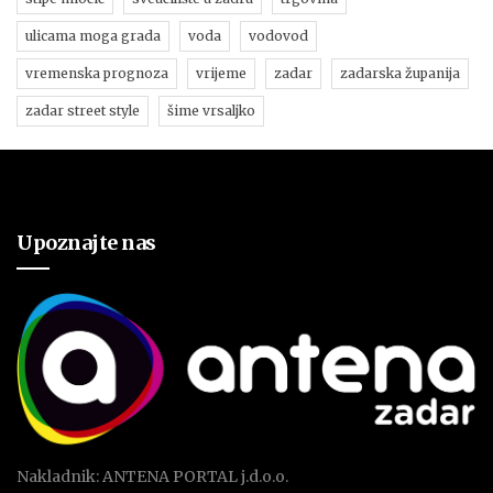
ulicama moga grada
voda
vodovod
vremenska prognoza
vrijeme
zadar
zadarska županija
zadar street style
šime vrsaljko
Upoznajte nas
Nakladnik: ANTENA PORTAL j.d.o.o.