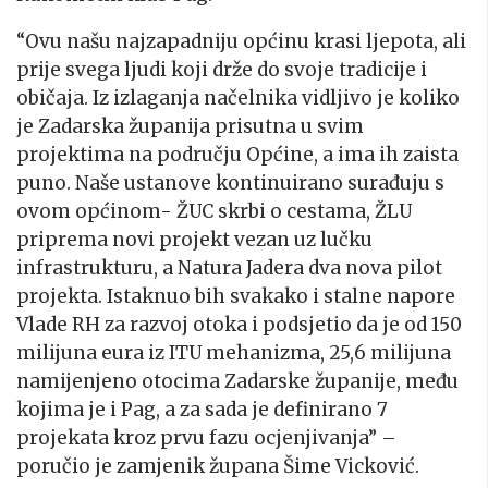
“Ovu našu najzapadniju općinu krasi ljepota, ali
prije svega ljudi koji drže do svoje tradicije i
običaja. Iz izlaganja načelnika vidljivo je koliko
je Zadarska županija prisutna u svim
projektima na području Općine, a ima ih zaista
puno. Naše ustanove kontinuirano surađuju s
ovom općinom- ŽUC skrbi o cestama, ŽLU
priprema novi projekt vezan uz lučku
infrastrukturu, a Natura Jadera dva nova pilot
projekta. Istaknuo bih svakako i stalne napore
Vlade RH za razvoj otoka i podsjetio da je od 150
milijuna eura iz ITU mehanizma, 25,6 milijuna
namijenjeno otocima Zadarske županije, među
kojima je i Pag, a za sada je definirano 7
projekata kroz prvu fazu ocjenjivanja” –
poručio je zamjenik župana Šime Vicković.