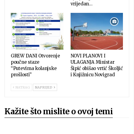
vrijedan…
GREW DANI Otvorenje
NOVI PLANOVI I
poučne staze
ULAGANJA Ministar
“Putevima kolanjske
Šipić obišao vrtić Školjić
prošlosti”
i Knjižnicu Novigrad
NATRAG
NAPRIJED
Kažite što mislite o ovoj temi