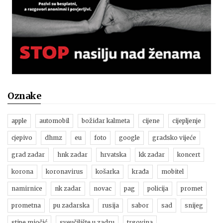
Oznake
apple
automobil
božidar kalmeta
cijene
cijepljenje
cjepivo
dhmz
eu
foto
google
gradsko vijeće
grad zadar
hnk zadar
hrvatska
kk zadar
koncert
korona
koronavirus
košarka
krađa
mobitel
namirnice
nk zadar
novac
pag
policija
promet
prometna
pu zadarska
rusija
sabor
sad
snijeg
stipe miočić
sveučilište u zadru
trgovina