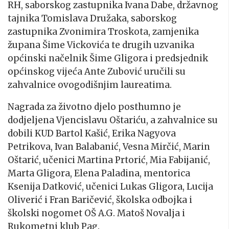
RH, saborskog zastupnika Ivana Dabe, državnog
tajnika Tomislava Družaka, saborskog
zastupnika Zvonimira Troskota, zamjenika
župana Šime Vickovića te drugih uzvanika
općinski načelnik Šime Gligora i predsjednik
općinskog vijeća Ante Zubović uručili su
zahvalnice ovogodišnjim laureatima.
Nagrada za životno djelo posthumno je
dodjeljena Vjencislavu Oštariću, a zahvalnice su
dobili KUD Bartol Kašić, Erika Nagyova
Petrikova, Ivan Balabanić, Vesna Mirčić, Marin
Oštarić, učenici Martina Prtorić, Mia Fabijanić,
Marta Gligora, Elena Paladina, mentorica
Ksenija Datković, učenici Lukas Gligora, Lucija
Oliverić i Fran Baričević, školska odbojka i
školski nogomet OŠ A.G. Matoš Novalja i
Rukometni klub Pag.