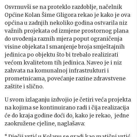
Osvrnuvši se na proteklo razdoblje, načelnik
Općine Kolan Šime Gligora rekao je kako je ova
općina u zadnjih nekoliko godina ostvarila niz
važnih projekata od izmjene prostornog plana
do uvođenja raznih mjera poput ograničenja
visine objekata I smanjenje broja smještajnih
jedinica po objektu što bi trebalo realizirati
većom kvalitetom tih jedinica. Naveo je i niz
zahvata na komunalnoj infrastrukturi i
prometnicama, povećanje razine zdravstvene
zaštite i slično.
U svom izlaganju izdvojio je četiri veća projekta
na kojima se kontinuirano radi i čija realizacija
će do kraja godine doći do, kako je rekao, jedne
zaokružene cjeline, naglašava:
“ Dječji vrtić u Kolanu se gradi kao matični vrtić