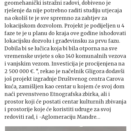
geomehanički istražni radovi, dobiveno je
rješenje da nije potrebno raditi studiju utjecaja
na okoliš te je sve spremno za zahtjev za
lokacijskom dozvolom. Projekt je podijeljen u 4
faze te je u planu do kraja ove godine ishodovati
lokacijsku dozvolu i građevinsku za prvu fazu.
Dobila bi se lučica koja bi bila otporna na sve
vremenske uvjete s oko 140 komunalnih vezova
i vanjskim vezom. Investicija je procijenjena na
2 500 000 €. “, rekao je načelnik Gligora dodavši
još projekt izgradnje Društvenog centra Carova
kuća, zamišljen kao centar u kojem će svoj dom
naći prvenstveno Etnografska zbirka, ali i
prostor koji će postati centar kulturnih zbivanja
i prostorije koje će koristiti udruge za svoj
redoviti rad, i -Aglomeraciju Mandre…