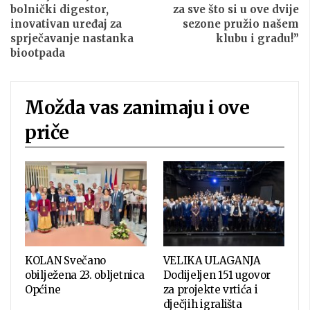
bolnički digestor,
za sve što si u ove dvije
inovativan uređaj za
sezone pružio našem
sprječavanje nastanka
klubu i gradu!”
biootpada
Možda vas zanimaju i ove
priče
KOLAN Svečano
VELIKA ULAGANJA
obilježena 23. obljetnica
Dodijeljen 151 ugovor
Općine
za projekte vrtića i
dječjih igrališta