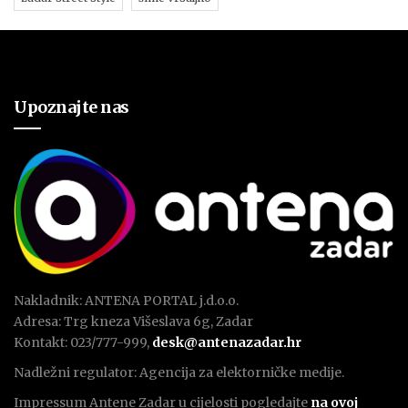
Upoznajte nas
Nakladnik: ANTENA PORTAL j.d.o.o.
Adresa: Trg kneza Višeslava 6g, Zadar
Kontakt: 023/777-999,
desk@antenazadar.hr
Nadležni regulator: Agencija za elektorničke medije.
Impressum Antene Zadar u cijelosti pogledajte
na ovoj