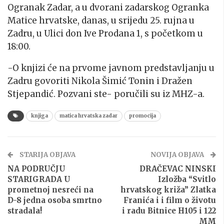
Ogranak Zadar, a u dvorani zadarskog Ogranka
Matice hrvatske, danas, u srijedu 25. rujna u
Zadru, u Ulici don Ive Prodana 1, s početkom u
18:00.
-O knjizi će na prvome javnom predstavljanju u
Zadru govoriti Nikola Šimić Tonin i Dražen
Stjepandić. Pozvani ste- poručili su iz MHZ-a.
knjiga
matica hrvatska zadar
promocija
STARIJA OBJAVA
NOVIJA OBJAVA
NA PODRUČJU
DRAČEVAC NINSKI
STARIGRADA U
Izložba “Svitlo
prometnoj nesreći na
hrvatskog križa” Zlatka
D-8 jedna osoba smrtno
Franića i i film o životu
stradala!
i radu Bitnice H105 i 122
MM