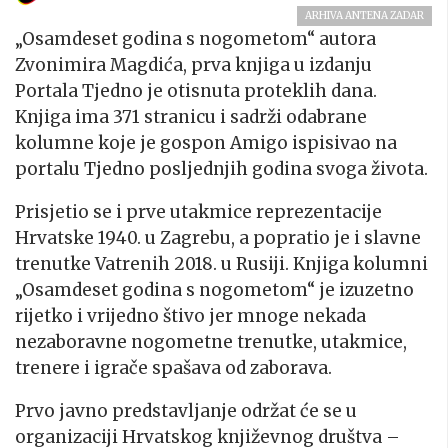
ARHIVA ANTENA ZADAR
„Osamdeset godina s nogometom“ autora
Zvonimira Magdića, prva knjiga u izdanju
Portala Tjedno je otisnuta proteklih dana.
Knjiga ima 371 stranicu i sadrži odabrane
kolumne koje je gospon Amigo ispisivao na
portalu Tjedno posljednjih godina svoga života.
Prisjetio se i prve utakmice reprezentacije
Hrvatske 1940. u Zagrebu, a popratio je i slavne
trenutke Vatrenih 2018. u Rusiji. Knjiga kolumni
„Osamdeset godina s nogometom“ je izuzetno
rijetko i vrijedno štivo jer mnoge nekada
nezaboravne nogometne trenutke, utakmice,
trenere i igrače spašava od zaborava.
Prvo javno predstavljanje održat će se u
organizaciji Hrvatskog književnog društva –