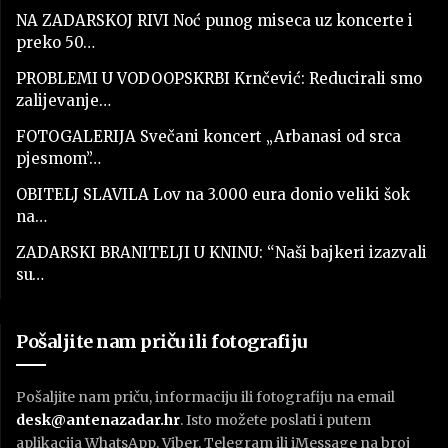
NA ZADARSKOJ RIVI Noć punog miseca uz koncerte i
preko 50…
PROBLEMI U VODOOPSKRBI Krnčević: Reducirali smo
zalijevanje…
FOTOGALERIJA Svečani koncert „Arbanasi od srca
pjesmom”…
OBITELJ SLAVILA Lov na 3.000 eura donio veliki šok
na…
ZADARSKI BRANITELJI U KNINU: “Naši bajkeri izazvali
su…
Pošaljite nam priču ili fotografiju
Pošaljite nam priču, informaciju ili fotografiju na email
desk@antenazadar.hr
. Isto možete poslati i putem
aplikacija WhatsApp, Viber, Telegram ili iMessage na broj