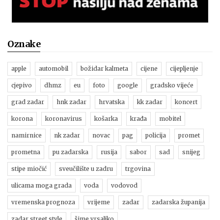
Oznake
apple
automobil
božidar kalmeta
cijene
cijepljenje
cjepivo
dhmz
eu
foto
google
gradsko vijeće
grad zadar
hnk zadar
hrvatska
kk zadar
koncert
korona
koronavirus
košarka
krađa
mobitel
namirnice
nk zadar
novac
pag
policija
promet
prometna
pu zadarska
rusija
sabor
sad
snijeg
stipe miočić
sveučilište u zadru
trgovina
ulicama moga grada
voda
vodovod
vremenska prognoza
vrijeme
zadar
zadarska županija
zadar street style
šime vrsaljko