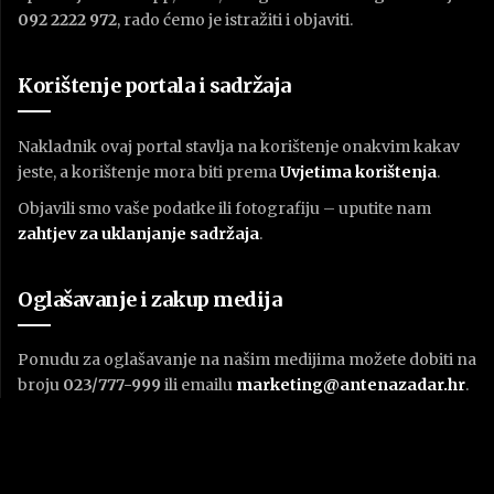
092 2222 972
, rado ćemo je istražiti i objaviti.
Korištenje portala i sadržaja
Nakladnik ovaj portal stavlja na korištenje onakvim kakav
jeste, a korištenje mora biti prema
U
vjetima korištenja
.
Objavili smo vaše podatke ili fotografiju – uputite nam
zahtjev za uklanjanje sadržaja
.
Oglašavanje i zakup medija
Ponudu za oglašavanje na našim medijima možete dobiti na
broju
023/777-999
ili emailu
marketing@antenazadar.hr
.