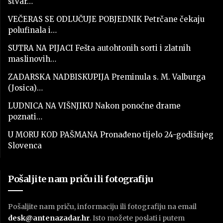
stvar…
VEČERAS SE ODLUČUJE POBJEDNIK Petrčane čekaju
polufinala i…
SUTRA NA PIJACI Fešta autohtonih sorti i zlatnih
maslinovih…
ZADARSKA NADBISKUPIJA Preminula s. M. Valburga
(Josica)…
LUDNICA NA VIŠNJIKU Nakon ponoćne drame
poznati…
U MORU KOD PAŠMANA Pronađeno tijelo 24-godišnjeg
Slovenca
Pošaljite nam priču ili fotografiju
Pošaljite nam priču, informaciju ili fotografiju na email
desk@antenazadar.hr
. Isto možete poslati i putem