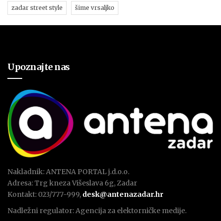
zadar street style
šime vrsaljko
Upoznajte nas
Nakladnik: ANTENA PORTAL j.d.o.o.
Adresa: Trg kneza Višeslava 6g, Zadar
Kontakt: 023/777-999,
desk@antenazadar.hr
Nadležni regulator: Agencija za elektorničke medije.