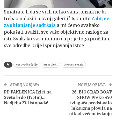
Smatrate li da se vi ili netko vama blizak ne bi
trebao nalaziti u ovoj galeriji? Ispunite
Zahtjev
za uklanjanje sadržaja
a mi ćemo svakako
pokušati uvažiti sve vaše objektivne razloge za
isti. Svakako vas molimo da prije toga pročitate
sve odredbe prije ispunjavanja istog.
cerovačke špilje
eu projekt
otvorena vrata
STARIJA OBJAVA
NOVIJA OBJAVA
PD PAKLENICA Izlet na
26. BIOGRAD BOAT
Sveto brdo (1751m)…
SHOW Preko 450
Nedjelja 27. listopada!
izlagača predstavilo
luksuzna plovila na
nikad većem izdanju