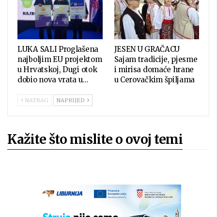
LUKA SALI Proglašena
JESEN U GRAČACU
najboljim EU projektom
Sajam tradicije, pjesme
u Hrvatskoj, Dugi otok
i mirisa domaće hrane
dobio nova vrata u…
u Cerovačkim špiljama
NATRAG
NAPRIJED
Kažite što mislite o ovoj temi