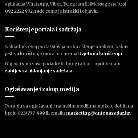
aplikacija WhatsApp, Viber, Telegram ili iMessage na broj
092 2222 972
, rado ćemo je istražiti i objaviti.
Korištenje portala i sadržaja
Nakladnik ovaj portal stavlja na korištenje onakvim kakav
jeste, a korištenje mora biti prema
U
vjetima korištenja
.
Objavili smo vaše podatke ili fotografiju – uputite nam
zahtjev za uklanjanje sadržaja
.
Oglašavanje i zakup medija
Ponudu za oglašavanje na našim medijima možete dobiti na
broju
023/777-999
ili emailu
marketing@antenazadar.hr
.