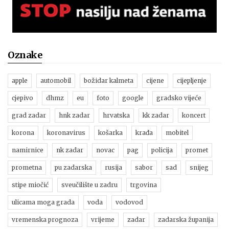
Oznake
apple
automobil
božidar kalmeta
cijene
cijepljenje
cjepivo
dhmz
eu
foto
google
gradsko vijeće
grad zadar
hnk zadar
hrvatska
kk zadar
koncert
korona
koronavirus
košarka
krađa
mobitel
namirnice
nk zadar
novac
pag
policija
promet
prometna
pu zadarska
rusija
sabor
sad
snijeg
stipe miočić
sveučilište u zadru
trgovina
ulicama moga grada
voda
vodovod
vremenska prognoza
vrijeme
zadar
zadarska županija