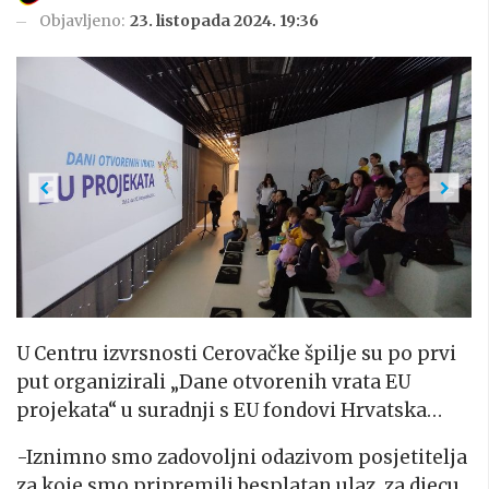
Objavljeno:
23. listopada 2024. 19:36
Previous
Next
U Centru izvrsnosti Cerovačke špilje su po prvi
put organizirali „Dane otvorenih vrata EU
projekata“ u suradnji s EU fondovi Hrvatska…
-Iznimno smo zadovoljni odazivom posjetitelja
za koje smo pripremili besplatan ulaz za djecu