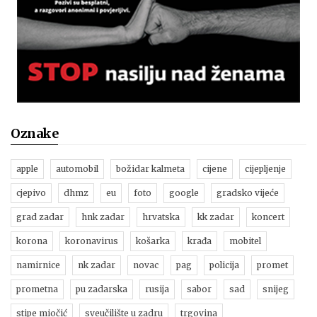
Oznake
apple
automobil
božidar kalmeta
cijene
cijepljenje
cjepivo
dhmz
eu
foto
google
gradsko vijeće
grad zadar
hnk zadar
hrvatska
kk zadar
koncert
korona
koronavirus
košarka
krađa
mobitel
namirnice
nk zadar
novac
pag
policija
promet
prometna
pu zadarska
rusija
sabor
sad
snijeg
stipe miočić
sveučilište u zadru
trgovina