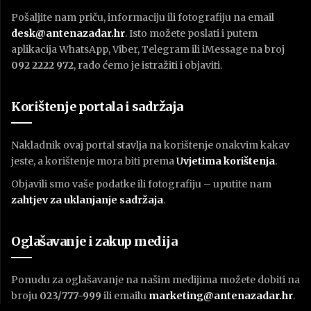
Pošaljite nam priču, informaciju ili fotografiju na email
desk@antenazadar.hr
. Isto možete poslati i putem
aplikacija WhatsApp, Viber, Telegram ili iMessage na broj
092 2222 972
, rado ćemo je istražiti i objaviti.
Korištenje portala i sadržaja
Nakladnik ovaj portal stavlja na korištenje onakvim kakav
jeste, a korištenje mora biti prema
U
vjetima korištenja
.
Objavili smo vaše podatke ili fotografiju – uputite nam
zahtjev za uklanjanje sadržaja
.
Oglašavanje i zakup medija
Ponudu za oglašavanje na našim medijima možete dobiti na
broju
023/777-999
ili emailu
marketing@antenazadar.hr
.