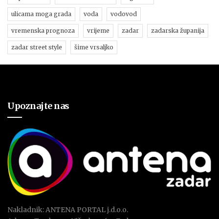
ulicama moga grada
voda
vodovod
vremenska prognoza
vrijeme
zadar
zadarska županija
zadar street style
šime vrsaljko
Upoznajte nas
Nakladnik: ANTENA PORTAL j.d.o.o.