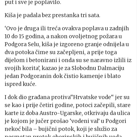
put i sve je poplavilo.
Kiša je padala bez prestanka tri sata.
‘Ovo je druga ili treća ovakva poplava u zadnjih
10 do 15 godina, a nakon ovoljetnog požara u
Podgora Selu, kiša je izgoreno granje odnijela u
dva potoka čime su začepljeni, a prije toga
dijelom i betonirani i onda su se naravno izlili iz
svojih korita’, kazao je za Slobodnu Dalmaciju
jedan Podgoranin dok čistio kamenje i blato
ispred kuće.
I dok dio građana protiva‘‘Hrvatske vode‘‘ jer su
se kao i prije četiri godine, potoci začepili, stare
karte iz doba Austro-Ugarske, otkrivaju da ulica
je kojom je jučer prošao ‘vodeni val’ u Podgori
nekoć bila – bujični potok, koji je služio za
nesmetan protok oborinskih i bujičnih voda