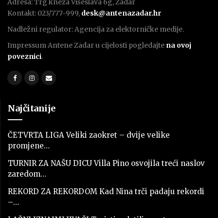
Adresa: Trg kneza Višeslava 6g, Zadar
Kontakt: 023/777-999,
desk@antenazadar.hr
Nadležni regulator: Agencija za elektorničke medije.
Impressum Antene Zadar u cijelosti pogledajte
na ovoj
poveznici
.
Najčitanije
ČETVRTA LIGA Veliki zaokret – dvije velike
promjene…
TURNIR ZA NAŠU DICU Villa Pino osvojila treći naslov
zaredom…
REKORD ZA REKORDOM Kad Nina trči padaju rekordi
–…