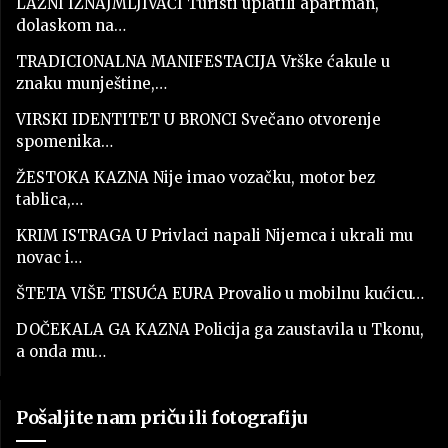
LAŽNI IZNAJMLJIVAČI Turisti uplatili apartman,
dolaskom na…
TRADICIONALNA MANIFESTACIJA Vrške ćakule u
znaku munještine,…
VIRSKI IDENTITET U BRONCI Svečano otvorenje
spomenika…
ŽESTOKA KAZNA Nije imao vozačku, motor bez
tablica,…
KRIM ISTRAGA U Privlaci napali Nijemca i ukrali mu
novac i…
ŠTETA VIŠE TISUĆA EURA Provalio u mobilnu kućicu…
DOČEKALA GA KAZNA Policija ga zaustavila u Tkonu,
a onda mu…
Pošaljite nam priču ili fotografiju