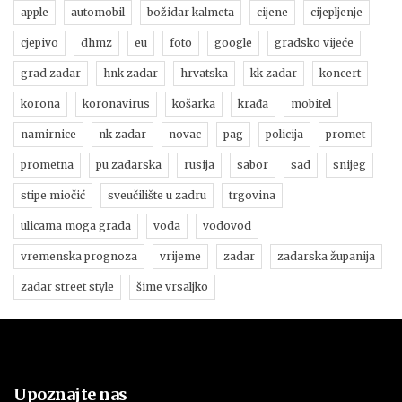
apple
automobil
božidar kalmeta
cijene
cijepljenje
cjepivo
dhmz
eu
foto
google
gradsko vijeće
grad zadar
hnk zadar
hrvatska
kk zadar
koncert
korona
koronavirus
košarka
krađa
mobitel
namirnice
nk zadar
novac
pag
policija
promet
prometna
pu zadarska
rusija
sabor
sad
snijeg
stipe miočić
sveučilište u zadru
trgovina
ulicama moga grada
voda
vodovod
vremenska prognoza
vrijeme
zadar
zadarska županija
zadar street style
šime vrsaljko
Upoznajte nas