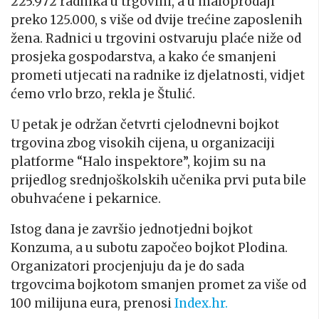
225.972 radnika u trgovini, a u maloprodaji
preko 125.000, s više od dvije trećine zaposlenih
žena. Radnici u trgovini ostvaruju plaće niže od
prosjeka gospodarstva, a kako će smanjeni
prometi utjecati na radnike iz djelatnosti, vidjet
ćemo vrlo brzo, rekla je Štulić.
U petak je održan četvrti cjelodnevni bojkot
trgovina zbog visokih cijena, u organizaciji
platforme “Halo inspektore”, kojim su na
prijedlog srednjoškolskih učenika prvi puta bile
obuhvaćene i pekarnice.
Istog dana je završio jednotjedni bojkot
Konzuma, a u subotu započeo bojkot Plodina.
Organizatori procjenjuju da je do sada
trgovcima bojkotom smanjen promet za više od
100 milijuna eura, prenosi
Index.hr.