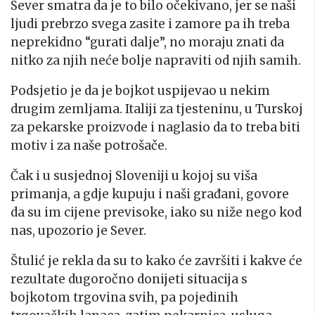
Sever smatra da je to bilo očekivano, jer se naši
ljudi prebrzo svega zasite i zamore pa ih treba
neprekidno “gurati dalje”, no moraju znati da
nitko za njih neće bolje napraviti od njih samih.
Podsjetio je da je bojkot uspijevao u nekim
drugim zemljama. Italiji za tjesteninu, u Turskoj
za pekarske proizvode i naglasio da to treba biti
motiv i za naše potrošače.
Čak i u susjednoj Sloveniji u kojoj su viša
primanja, a gdje kupuju i naši građani, govore
da su im cijene previsoke, iako su niže nego kod
nas, upozorio je Sever.
Štulić je rekla da su to kako će završiti i kakve će
rezultate dugoročno donijeti situacija s
bojkotom trgovina svih, pa pojedinih