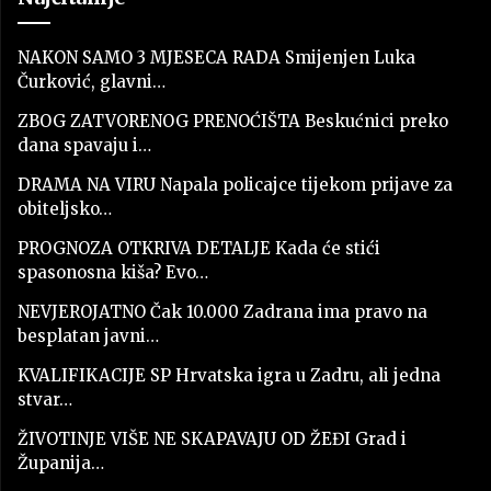
NAKON SAMO 3 MJESECA RADA Smijenjen Luka
Čurković, glavni…
ZBOG ZATVORENOG PRENOĆIŠTA Beskućnici preko
dana spavaju i…
DRAMA NA VIRU Napala policajce tijekom prijave za
obiteljsko…
PROGNOZA OTKRIVA DETALJE Kada će stići
spasonosna kiša? Evo…
NEVJEROJATNO Čak 10.000 Zadrana ima pravo na
besplatan javni…
KVALIFIKACIJE SP Hrvatska igra u Zadru, ali jedna
stvar…
ŽIVOTINJE VIŠE NE SKAPAVAJU OD ŽEĐI Grad i
Županija…