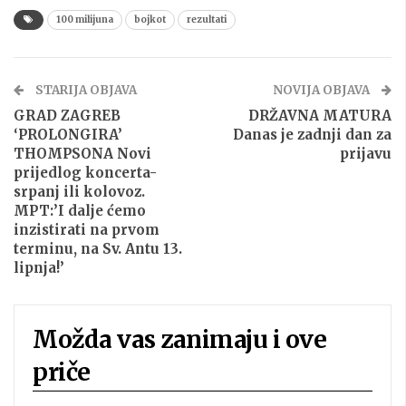
100 milijuna
bojkot
rezultati
STARIJA OBJAVA
NOVIJA OBJAVA
GRAD ZAGREB
DRŽAVNA MATURA
‘PROLONGIRA’
Danas je zadnji dan za
THOMPSONA Novi
prijavu
prijedlog koncerta-
srpanj ili kolovoz.
MPT:’I dalje ćemo
inzistirati na prvom
terminu, na Sv. Antu 13.
lipnja!’
Možda vas zanimaju i ove
priče