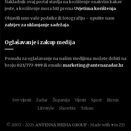
Nakladnik ovaj portal stavlja na korištenje onakvim kakav
jeste, a korištenje mora biti prema
U
vjetima korištenja
.
Objavili smo vaše podatke ili fotografiju – uputite nam
zahtjev za uklanjanje sadržaja
.
Oglašavanje i zakup medija
Ponudu za oglašavanje na našim medijima možete dobiti na
broju
023/777-999
ili emailu
marketing@antenazadar.hr
.
Sve vijesti
Zadar
Županija
Vijesti
Sport
Biznis
Lifestyle
Showbiz
Tehno
© 2007. - 2025.
ANTENNA MEDIA GROUP
• Made with ♥ in ZD