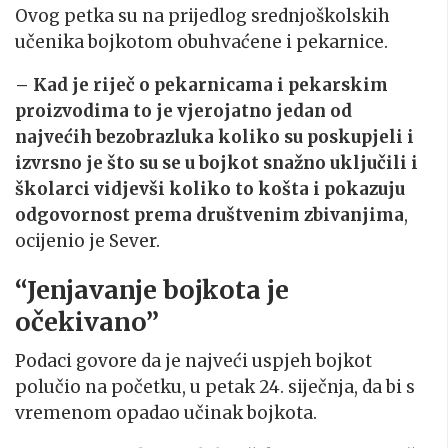
Ovog petka su na prijedlog srednjoškolskih
učenika bojkotom obuhvaćene i pekarnice.
– Kad je riječ o pekarnicama i pekarskim
proizvodima to je vjerojatno jedan od
najvećih bezobrazluka koliko su poskupjeli i
izvrsno je što su se u bojkot snažno uključili i
školarci vidjevši koliko to košta i pokazuju
odgovornost prema društvenim zbivanjima
,
ocijenio je Sever.
“Jenjavanje bojkota je
očekivano”
Podaci govore da je najveći uspjeh bojkot
polučio na početku, u petak 24. siječnja, da bi s
vremenom opadao učinak bojkota.