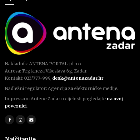
Nakladnik: ANTENA PORTAL j.d.o.o.
Adresa: Trg kneza Višeslava 6g, Zadar
Kontakt: 023/777-999,
desk@antenazadar.hr
Nadležni regulator: Agencija za elektorničke medije.
Impressum Antene Zadar u cijelosti pogledajte
na ovoj
poveznici
.
Najčitanije