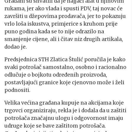
Građani su shvatili da je najjači alat u njihovim
rukama, jer ako vlada i spusti PDV, taj novac će
završiti u džepovima prodavača, jer to pokazuju
vrlo loša iskustva, primjerice s kruhom prije
puno godina kada se to nije odrazilo na
smanjenje cijene, ali i čitav niz drugih artikala,
dodao je.
Predsjednica STH Zlatica Štulić poručila je kako
svaki potrošač samostalno, osobno i racionalno
odlučuje o bojkotu određenih proizvoda,
postavljajući granice koje cjenovno može i želi
podnositi.
Velika većina građana kupuje na akcijama koje
trgovci organiziraju, rekla je i dodala da u zaštiti
potrošača značajnu ulogu i odgovornost imaju
udruge koje se bave zaštitom potrošača.