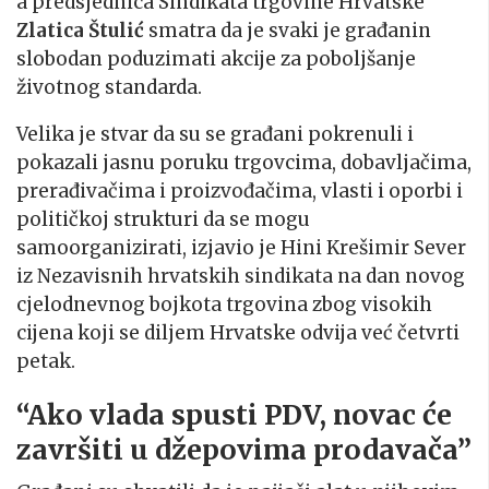
a predsjednica Sindikata trgovine Hrvatske
Zlatica Štulić
smatra da je svaki je građanin
slobodan poduzimati akcije za poboljšanje
životnog standarda.
Velika je stvar da su se građani pokrenuli i
pokazali jasnu poruku trgovcima, dobavljačima,
prerađivačima i proizvođačima, vlasti i oporbi i
političkoj strukturi da se mogu
samoorganizirati, izjavio je Hini Krešimir Sever
iz Nezavisnih hrvatskih sindikata na dan novog
cjelodnevnog bojkota trgovina zbog visokih
cijena koji se diljem Hrvatske odvija već četvrti
petak.
“Ako vlada spusti PDV, novac će
završiti u džepovima prodavača”