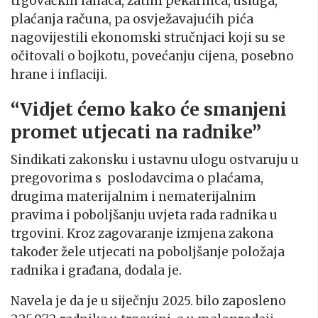
trgovačkih lanaca, zatim pekarnica, usluga,
plaćanja računa, pa osvježavajućih pića
nagovijestili ekonomski stručnjaci koji su se
očitovali o bojkotu, povećanju cijena, posebno
hrane i inflaciji.
“Vidjet ćemo kako će smanjeni
promet utjecati na radnike”
Sindikati zakonsku i ustavnu ulogu ostvaruju u
pregovorima s poslodavcima o plaćama,
drugima materijalnim i nematerijalnim
pravima i poboljšanju uvjeta rada radnika u
trgovini. Kroz zagovaranje izmjena zakona
također žele utjecati na poboljšanje položaja
radnika i građana, dodala je.
Navela je da je u siječnju 2025. bilo zaposleno