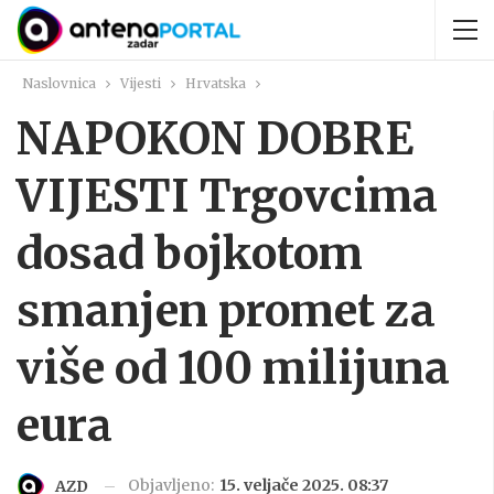
Naslovnica
Vijesti
Hrvatska
NAPOKON DOBRE
VIJESTI Trgovcima
dosad bojkotom
smanjen promet za
više od 100 milijuna
eura
Objavljeno:
15. veljače 2025. 08:37
AZD