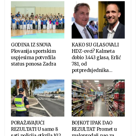
GODINA IZ SNOVA
KAKO SU GLASOVALI
Plovanija sportskim
HDZ-ovci? Kalmeta
uspjesima potvrdila
dobio 3.443 glasa, Erlić
status ponosa Zadra
781, od
potpredsjednika…
PORAŽAVAJUĆI
BOJKOT IPAK DAO
REZULTATI U samo 8
REZULTAT Promet u
sati policija otkrila 102
maloprodaji pao za