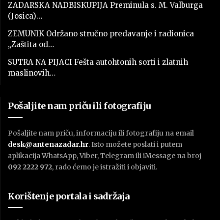
ZADARSKA NADBISKUPIJA Preminula s. M. Valburga
(Josica)…
ZEMUNIK Održano stručno predavanje i radionica
„Zaštita od…
SUTRA NA PIJACI Fešta autohtonih sorti i zlatnih
maslinovih…
Pošaljite nam priču ili fotografiju
Pošaljite nam priču, informaciju ili fotografiju na email
desk@antenazadar.hr
. Isto možete poslati i putem
aplikacija WhatsApp, Viber, Telegram ili iMessage na broj
092 2222 972
, rado ćemo je istražiti i objaviti.
Korištenje portala i sadržaja