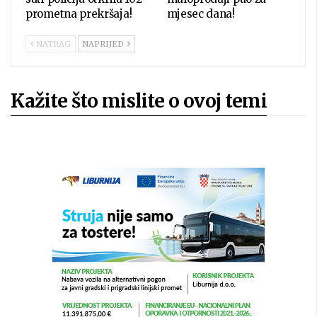
prometna prekršaja!
mjesec dana!
NATRAG
NAPRIJED
Kažite što mislite o ovoj temi