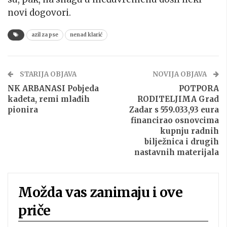
novi dogovori.
azil za pse
nenad klarić
STARIJA OBJAVA
NOVIJA OBJAVA
NK ARBANASI Pobjeda
POTPORA
kadeta, remi mlađih
RODITELJIMA Grad
pionira
Zadar s 559.033,93 eura
financirao osnovcima
kupnju radnih
bilježnica i drugih
nastavnih materijala
Možda vas zanimaju i ove
priče