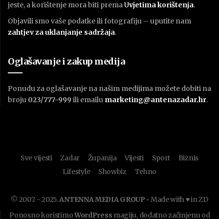
jeste, a korištenje mora biti prema
U
vjetima korištenja
.
Objavili smo vaše podatke ili fotografiju – uputite nam
zahtjev za uklanjanje sadržaja
.
Oglašavanje i zakup medija
Ponudu za oglašavanje na našim medijima možete dobiti na
broju
023/777-999
ili emailu
marketing@antenazadar.hr
.
Sve vijesti
Zadar
Županija
Vijesti
Sport
Biznis
Lifestyle
Showbiz
Tehno
© 2007. - 2025.
ANTENNA MEDIA GROUP
• Made with ♥ in ZD
Ponosno koristimo
WordPress
magiju, dodatno začinjenu od