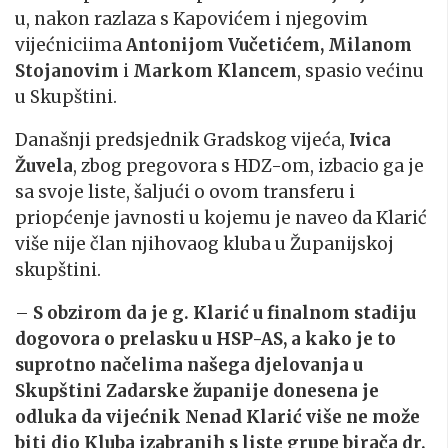
u, nakon razlaza s Kapovićem i njegovim
vijećniciima
Antonijom Vučetićem, Milanom
Stojanovim
i
Markom Klancem
, spasio većinu
u Skupštini.
Današnji predsjednik Gradskog vijeća,
Ivica
Žuvela
, zbog pregovora s HDZ-om, izbacio ga je
sa svoje liste, šaljući o ovom transferu i
priopćenje javnosti u kojemu je naveo da Klarić
više nije član njihovaog kluba u Županijskoj
skupštini.
–
S obzirom da je g. Klarić u finalnom stadiju
dogovora o prelasku u HSP-AS, a kako je to
suprotno načelima našega djelovanja u
Skupštini Zadarske županije donesena je
odluka da vijećnik Nenad Klarić više ne može
biti dio Kluba izabranih s liste grupe birača dr.