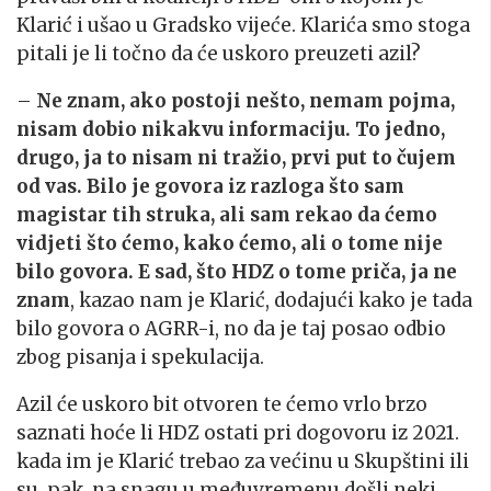
Klarić i ušao u Gradsko vijeće. Klarića smo stoga
pitali je li točno da će uskoro preuzeti azil?
–
Ne znam, ako postoji nešto, nemam pojma,
nisam dobio nikakvu informaciju. To jedno,
drugo, ja to nisam ni tražio, prvi put to čujem
od vas. Bilo je govora iz razloga što sam
magistar tih struka, ali sam rekao da ćemo
vidjeti što ćemo, kako ćemo, ali o tome nije
bilo govora. E sad, što HDZ o tome priča, ja ne
znam
, kazao nam je Klarić, dodajući kako je tada
bilo govora o AGRR-i, no da je taj posao odbio
zbog pisanja i spekulacija.
Azil će uskoro bit otvoren te ćemo vrlo brzo
saznati hoće li HDZ ostati pri dogovoru iz 2021.
kada im je Klarić trebao za većinu u Skupštini ili
su, pak, na snagu u međuvremenu došli neki