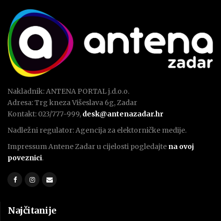
Nakladnik: ANTENA PORTAL j.d.o.o.
Adresa: Trg kneza Višeslava 6g, Zadar
Kontakt: 023/777-999,
desk@antenazadar.hr
Nadležni regulator: Agencija za elektorničke medije.
Impressum Antene Zadar u cijelosti pogledajte
na ovoj
poveznici
.
Najčitanije