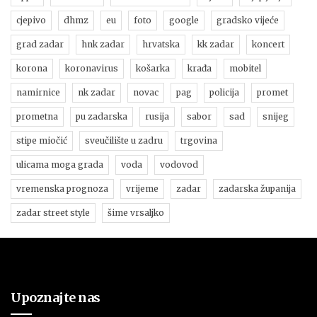
cjepivo
dhmz
eu
foto
google
gradsko vijeće
grad zadar
hnk zadar
hrvatska
kk zadar
koncert
korona
koronavirus
košarka
krađa
mobitel
namirnice
nk zadar
novac
pag
policija
promet
prometna
pu zadarska
rusija
sabor
sad
snijeg
stipe miočić
sveučilište u zadru
trgovina
ulicama moga grada
voda
vodovod
vremenska prognoza
vrijeme
zadar
zadarska županija
zadar street style
šime vrsaljko
Upoznajte nas