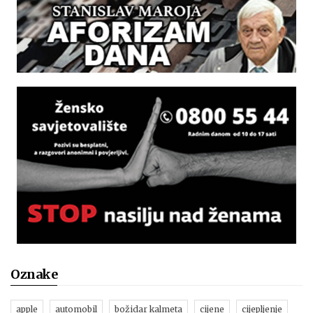
Oznake
apple
automobil
božidar kalmeta
cijene
cijepljenje