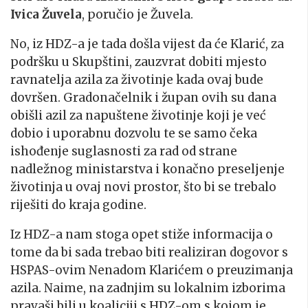
Ivica Žuvela
, poručio je Žuvela.
No, iz HDZ-a je tada došla vijest da će Klarić, za
podršku u Skupštini, zauzvrat dobiti mjesto
ravnatelja azila za životinje kada ovaj bude
dovršen. Gradonačelnik i župan ovih su dana
obišli azil za napuštene životinje koji je već
dobio i uporabnu dozvolu te se samo čeka
ishođenje suglasnosti za rad od strane
nadležnog ministarstva i konačno preseljenje
životinja u ovaj novi prostor, što bi se trebalo
riješiti do kraja godine.
Iz HDZ-a nam stoga opet stiže informacija o
tome da bi sada trebao biti realiziran dogovor s
HSPAS-ovim Nenadom Klarićem o preuzimanja
azila. Naime, na zadnjim su lokalnim izborima
pravaši bili u koaliciji s HDZ-om s kojom je