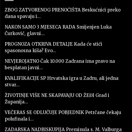
ZBOG ZATVORENOG PRENOĆIŠTA Beskućnici preko
dana spavaju i…
NAKON SAMO 3 MJESECA RADA Smijenjen Luka
Čurković, glavni…
PROGNOZA OTKRIVA DETALJE Kada će stići
spasonosna kiša? Evo…
NEVJEROJATNO Čak 10.000 Zadrana ima pravo na
besplatan javni…
KVALIFIKACIJE SP Hrvatska igra u Zadru, ali jedna
stvar…
ŽIVOTINJE VIŠE NE SKAPAVAJU OD ŽEĐI Grad i
Županija…
VEČERAS SE ODLUČUJE POBJEDNIK Petrčane čekaju
polufinala i…
ZADARSKA NADBISKUPIJA Preminula s. M. Valburga