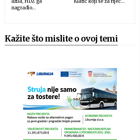
azila, HDZ ga
Klarić koji se za riječ…
nagradio…
Kažite što mislite o ovoj temi