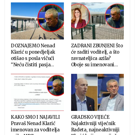
DOZNAJEMO Nenad
ZADRANI ZBUNJENI Što
Klarić u ponedjeljak
će raditi voditelj, a što
otišao s posla vičući
ravnateljica azila?
“Neću čistiti pasja…
Oboje su imenovani…
KAKO SMO I NAJAVILI
GRADSKO VIJEĆE
Pravaš Nenad Klarić
Najaktivniji vijećnik
imenovan za voditelja
Radeta, najneaktivniji