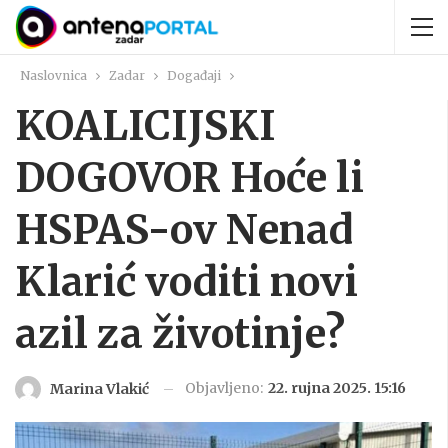
Naslovnica
Zadar
Događaji
KOALICIJSKI
DOGOVOR Hoće li
HSPAS-ov Nenad
Klarić voditi novi
azil za životinje?
Objavljeno:
22. rujna 2025. 15:16
Marina Vlakić