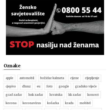
Oznake
apple
automobil
božidar kalmeta
cijene
cijepljenje
cjepivo
dhmz
eu
foto
google
gradsko vijeće
grad zadar
hnk zadar
hrvatska
kk zadar
koncert
korona
koronavirus
košarka
krađa
mobitel