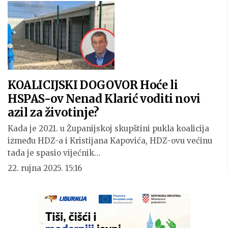
KOALICIJSKI DOGOVOR Hoće li
HSPAS-ov Nenad Klarić voditi novi
azil za životinje?
Kada je 2021. u Županijskoj skupštini pukla koalicija
između HDZ-a i Kristijana Kapovića, HDZ-ovu većinu
tada je spasio vijećnik…
22. rujna 2025. 15:16