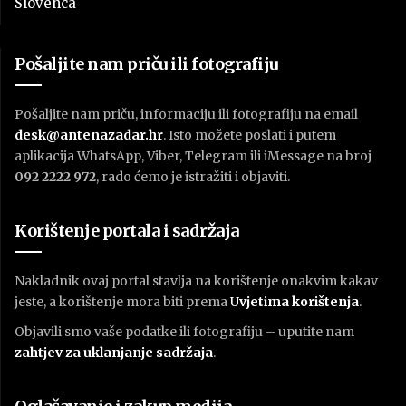
Slovenca
Pošaljite nam priču ili fotografiju
Pošaljite nam priču, informaciju ili fotografiju na email
desk@antenazadar.hr
. Isto možete poslati i putem
aplikacija WhatsApp, Viber, Telegram ili iMessage na broj
092 2222 972
, rado ćemo je istražiti i objaviti.
Korištenje portala i sadržaja
Nakladnik ovaj portal stavlja na korištenje onakvim kakav
jeste, a korištenje mora biti prema
U
vjetima korištenja
.
Objavili smo vaše podatke ili fotografiju – uputite nam
zahtjev za uklanjanje sadržaja
.