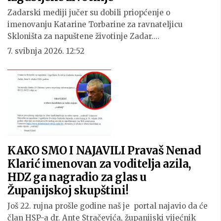
Zadarski mediji jučer su dobili priopćenje o
imenovanju Katarine Torbarine za ravnateljicu
Skloništa za napuštene životinje Zadar.…
7. svibnja 2026. 12:52
KAKO SMO I NAJAVILI Pravaš Nenad
Klarić imenovan za voditelja azila,
HDZ ga nagradio za glas u
Županijskoj skupštini!
Još 22. rujna prošle godine naš je portal najavio da će
član HSP-a dr. Ante Stračevića, županijski vijećnik