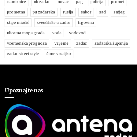
namirnice
nk zadar
novac
pag
policija
promet
prometna
pu zadarska
rusija
sabor
sad
snijeg
stipe miočić
sveučilište u zadru
trgovina
ulicama moga grada
voda
vodovod
vremenska prognoza
vrijeme
zadar
zadarska županija
zadar street style
šime vrsaljko
Upoznajte nas