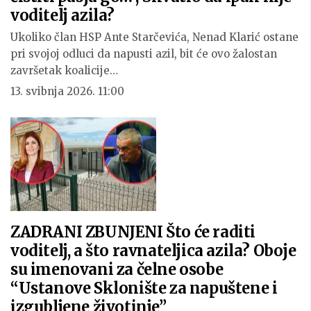
voditelj azila?
Ukoliko član HSP Ante Starčevića, Nenad Klarić ostane
pri svojoj odluci da napusti azil, bit će ovo žalostan
završetak koalicije…
13. svibnja 2026. 11:00
ZADRANI ZBUNJENI Što će raditi
voditelj, a što ravnateljica azila? Oboje
su imenovani za čelne osobe
“Ustanove Sklonište za napuštene i
izgubljene životinje”