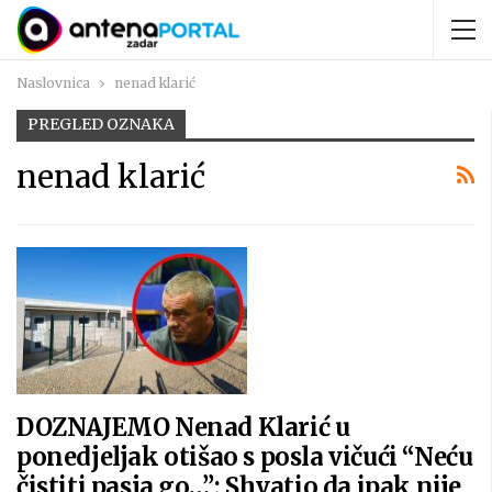
Naslovnica
nenad klarić
PREGLED OZNAKA
nenad klarić
DOZNAJEMO Nenad Klarić u
ponedjeljak otišao s posla vičući “Neću
čistiti pasja go…”; Shvatio da ipak nije