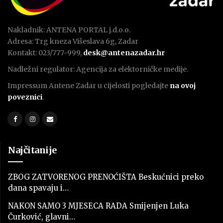
Nakladnik: ANTENA PORTAL j.d.o.o.
Adresa: Trg kneza Višeslava 6g, Zadar
Kontakt: 023/777-999,
desk@antenazadar.hr
Nadležni regulator: Agencija za elektorničke medije.
Impressum Antene Zadar u cijelosti pogledajte
na ovoj
poveznici
.
Najčitanije
ZBOG ZATVORENOG PRENOĆIŠTA Beskućnici preko
dana spavaju i…
NAKON SAMO 3 MJESECA RADA Smijenjen Luka
Čurković, glavni…