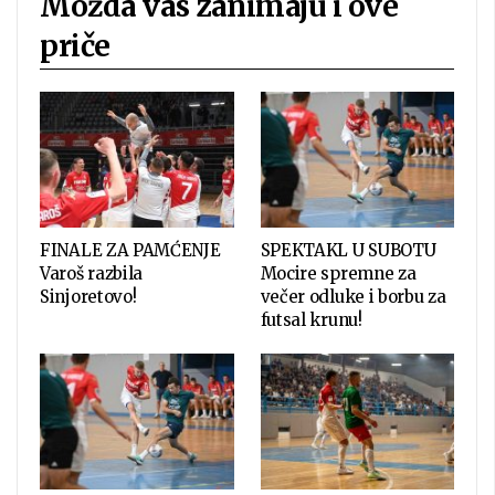
Možda vas zanimaju i ove
priče
FINALE ZA PAMĆENJE
SPEKTAKL U SUBOTU
Varoš razbila
Mocire spremne za
Sinjoretovo!
večer odluke i borbu za
futsal krunu!