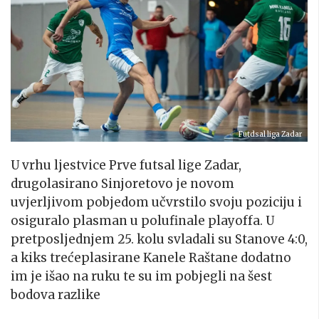
Futdsal liga Zadar
U vrhu ljestvice Prve futsal lige Zadar,
drugolasirano Sinjoretovo je novom
uvjerljivom pobjedom učvrstilo svoju poziciju i
osiguralo plasman u polufinale playoffa. U
pretposljednjem 25. kolu svladali su Stanove 4:0,
a kiks trećeplasirane Kanele Raštane dodatno
im je išao na ruku te su im pobjegli na šest
bodova razlike