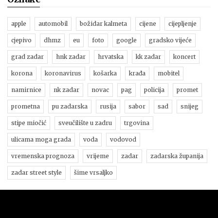
apple
automobil
božidar kalmeta
cijene
cijepljenje
cjepivo
dhmz
eu
foto
google
gradsko vijeće
grad zadar
hnk zadar
hrvatska
kk zadar
koncert
korona
koronavirus
košarka
krađa
mobitel
namirnice
nk zadar
novac
pag
policija
promet
prometna
pu zadarska
rusija
sabor
sad
snijeg
stipe miočić
sveučilište u zadru
trgovina
ulicama moga grada
voda
vodovod
vremenska prognoza
vrijeme
zadar
zadarska županija
zadar street style
šime vrsaljko