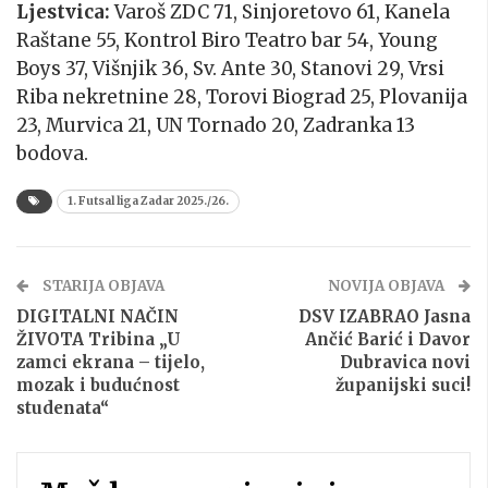
Ljestvica:
Varoš ZDC 71, Sinjoretovo 61, Kanela
Raštane 55, Kontrol Biro Teatro bar 54, Young
Boys 37, Višnjik 36, Sv. Ante 30, Stanovi 29, Vrsi
Riba nekretnine 28, Torovi Biograd 25, Plovanija
23, Murvica 21, UN Tornado 20, Zadranka 13
bodova.
1. Futsal liga Zadar 2025./26.
STARIJA OBJAVA
NOVIJA OBJAVA
DIGITALNI NAČIN
DSV IZABRAO Jasna
ŽIVOTA Tribina „U
Ančić Barić i Davor
zamci ekrana – tijelo,
Dubravica novi
mozak i budućnost
županijski suci!
studenata“