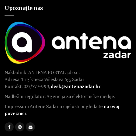
Upoznajte nas
Nakladnik: ANTENA PORTAL j.d.o.o.
Adresa: Trg kneza Višeslava 6g, Zadar
Kontakt: 023/777-999,
desk@antenazadar.hr
Nadležni regulator: Agencija za elektorničke medije.
Impressum Antene Zadar u cijelosti pogledajte
na ovoj
poveznici
.