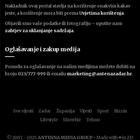
Nakladnik ovaj portal stavlja na korištenje onakvim kakav
jeste, a korištenje mora biti prema
U
vjetima korištenja
.
Objavili smo vaše podatke ili fotografiju – uputite nam
zahtjev za uklanjanje sadržaja
.
Oglašavanje i zakup medija
Ponudu za oglašavanje na našim medijima možete dobiti na
broju
023/777-999
ili emailu
marketing@antenazadar.hr
.
Sve vijesti
Zadar
Županija
Vijesti
Sport
Biznis
Lifestyle
Showbiz
Tehno
© 2007. - 2025.
ANTENNA MEDIA GROUP
• Made with ♥ in ZD