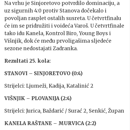
Na vrhu je Sinjoretovo potvrdilo dominaciju, a
uz sigurnih 4:0 protiv Stanova dočekalo i
povoljan rasplet ostalih susreta. U četvrtfinalu
će im se pridružiti i voideća Varoš. U četvrtfinale
tako idu Kanela, Kontrol Biro, Young Boys i
Višnjik, dok će među prvoligašima sljedeće
sezone nedostajati Zadranka.
Rezultati 25. kola:
STANOVI – SINJORETOVO (0:4)
Strijelci: Ljumeži, Kadija, Katalinić 2
VIŠNJIK – PLOVANIJA (2:4)
Strijelci: Jurica, Baždarić / Surać 2, Senkić, Župan
KANELA RAŠTANE – MURVICA (2:2)