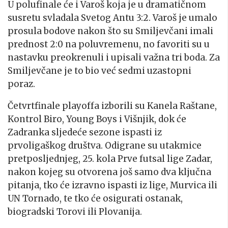
U polufinale će i Varoš koja je u dramatičnom
susretu svladala Svetog Antu 3:2. Varoš je umalo
prosula bodove nakon što su Smiljevčani imali
prednost 2:0 na poluvremenu, no favoriti su u
nastavku preokrenuli i upisali važna tri boda. Za
Smiljevčane je to bio već sedmi uzastopni
poraz.
Četvrtfinale playoffa izborili su Kanela Raštane,
Kontrol Biro, Young Boys i Višnjik, dok će
Zadranka sljedeće sezone ispasti iz
prvoligaškog društva. Odigrane su utakmice
pretposljednjeg, 25. kola Prve futsal lige Zadar,
nakon kojeg su otvorena još samo dva ključna
pitanja, tko će izravno ispasti iz lige, Murvica ili
UN Tornado, te tko će osigurati ostanak,
biogradski Torovi ili Plovanija.