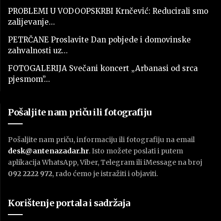
PROBLEMI U VODOOPSKRBI Krnčević: Reducirali smo
zalijevanje…
PETRČANE Proslavite Dan pobjede i domovinske
zahvalnosti uz…
FOTOGALERIJA Svečani koncert „Arbanasi od srca
pjesmom”…
Pošaljite nam priču ili fotografiju
Pošaljite nam priču, informaciju ili fotografiju na email
desk@antenazadar.hr
. Isto možete poslati i putem
aplikacija WhatsApp, Viber, Telegram ili iMessage na broj
092 2222 972
, rado ćemo je istražiti i objaviti.
Korištenje portala i sadržaja