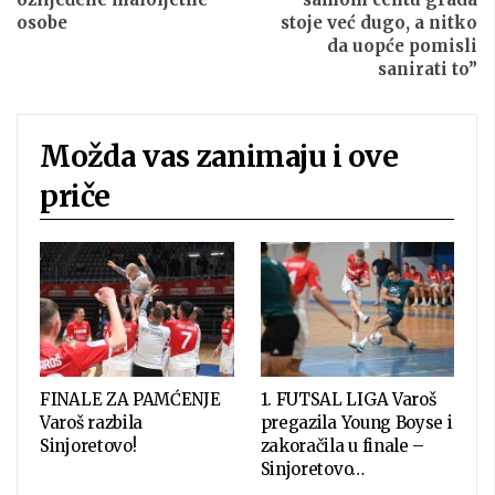
osobe
stoje već dugo, a nitko
da uopće pomisli
sanirati to”
Možda vas zanimaju i ove
priče
FINALE ZA PAMĆENJE
1. FUTSAL LIGA Varoš
Varoš razbila
pregazila Young Boyse i
Sinjoretovo!
zakoračila u finale –
Sinjoretovo…