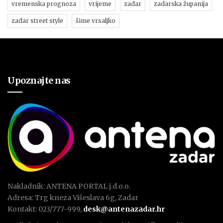
vremenska prognoza
vrijeme
zadar
zadarska županija
zadar street style
šime vrsaljko
Upoznajte nas
Nakladnik: ANTENA PORTAL j.d.o.o.
Adresa: Trg kneza Višeslava 6g, Zadar
Kontakt: 023/777-999,
desk@antenazadar.hr