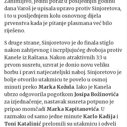
Zanimljivo, jedini poraz u posljednjih godinu
dana Varoš je upisala upravo protiv Sinjoretova,
i to u posljednjem kolu osnovnog dijela
prvenstva kada je pitanje plasmana već bilo
riješeno.
S druge strane, Sinjoretovo je do finala stiglo
nakon zahtjevnog i iscrpljujućeg dvoboja protiv
Kanele iz Raštana. Nakon atraktivnih 3:3 u
prvom susretu, uzvrat je donio novu veliku
borbu i pravi natjecateljski naboj. Sinjoretovo je
bolje otvorilo utakmicu te povelo u osmoj
minuti preko
Marka Kožula
. Iako je Kanela
ubrzo odgovorila pogotkom
Josipa Božinovića
za izjednačenje, nastavak susreta potpuno je
pripao momčadi
Marka Kapitanovića
. U
razmaku od samo jedne minute
Karlo Kadija
i
Toni Katalinić
prelomili su utakmicu i odveli