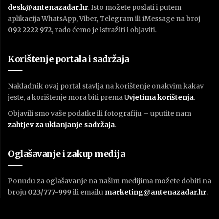
desk@antenazadar.hr
. Isto možete poslati i putem
aplikacija WhatsApp, Viber, Telegram ili iMessage na broj
092 2222 972
, rado ćemo je istražiti i objaviti.
Korištenje portala i sadržaja
Nakladnik ovaj portal stavlja na korištenje onakvim kakav
jeste, a korištenje mora biti prema
U
vjetima korištenja
.
Objavili smo vaše podatke ili fotografiju – uputite nam
zahtjev za uklanjanje sadržaja
.
Oglašavanje i zakup medija
Ponudu za oglašavanje na našim medijima možete dobiti na
broju
023/777-999
ili emailu
marketing@antenazadar.hr
.