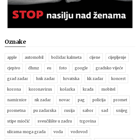
Oznake
apple
automobil
božidar kalmeta
cijene
cijepljenje
cjepivo
dhmz
eu
foto
google
gradsko vijeće
grad zadar
hnk zadar
hrvatska
kk zadar
koncert
korona
koronavirus
košarka
krađa
mobitel
namirnice
nk zadar
novac
pag
policija
promet
prometna
pu zadarska
rusija
sabor
sad
snijeg
stipe miočić
sveučilište u zadru
trgovina
ulicama moga grada
voda
vodovod