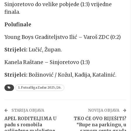
Sinjoretovo do velike pobjede (1:3) vrijedne
finala.
Polufinale
Young Boys Graditeljstvo Ilić – Varoš ZDC (0:2)
Strijelci:
Lučić, Župan.
Kanela Raštane – Sinjoretovo (1:3)
Strijelci:
Božinović / Kožul, Kadija, Katalinić.
1. Futsal liga Zadar 2025./26.
STARIJA OBJAVA
NOVIJA OBJAVA
APEL RODITELJIMA U
TKO ĆE OVO RIJEŠITI?
padu s romobila
“Rupe na parkingu, u
ozlijeđene maloljetne
samom centu grada