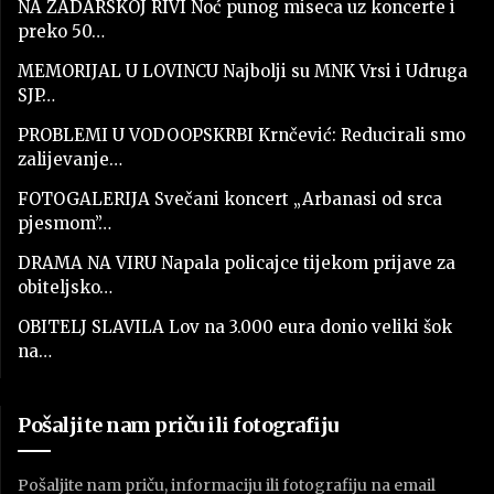
NA ZADARSKOJ RIVI Noć punog miseca uz koncerte i
preko 50…
MEMORIJAL U LOVINCU Najbolji su MNK Vrsi i Udruga
SJP…
PROBLEMI U VODOOPSKRBI Krnčević: Reducirali smo
zalijevanje…
FOTOGALERIJA Svečani koncert „Arbanasi od srca
pjesmom”…
DRAMA NA VIRU Napala policajce tijekom prijave za
obiteljsko…
OBITELJ SLAVILA Lov na 3.000 eura donio veliki šok
na…
Pošaljite nam priču ili fotografiju
Pošaljite nam priču, informaciju ili fotografiju na email