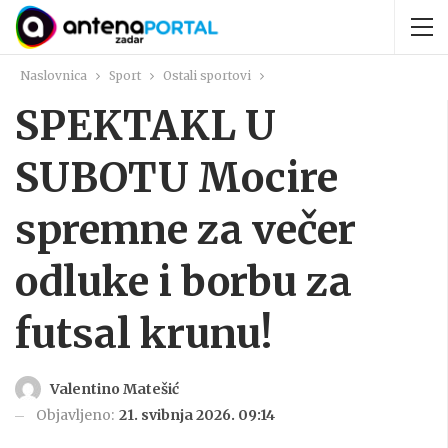
Naslovnica
Sport
Ostali sportovi
SPEKTAKL U
SUBOTU Mocire
spremne za večer
odluke i borbu za
futsal krunu!
Valentino Matešić
Objavljeno:
21. svibnja 2026. 09:14