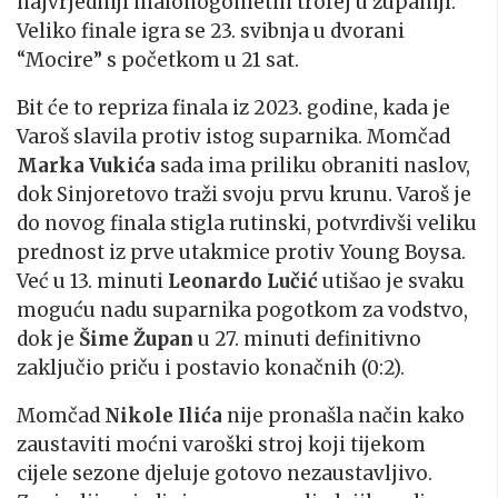
najvrjedniji malonogometni trofej u županiji.
Veliko finale igra se 23. svibnja u dvorani
“Mocire” s početkom u 21 sat.
Bit će to repriza finala iz 2023. godine, kada je
Varoš slavila protiv istog suparnika. Momčad
Marka Vukića
sada ima priliku obraniti naslov,
dok Sinjoretovo traži svoju prvu krunu. Varoš je
do novog finala stigla rutinski, potvrdivši veliku
prednost iz prve utakmice protiv Young Boysa.
Već u 13. minuti
Leonardo Lučić
utišao je svaku
moguću nadu suparnika pogotkom za vodstvo,
dok je
Šime Župan
u 27. minuti definitivno
zaključio priču i postavio konačnih (0:2).
Momčad
Nikole Ilića
nije pronašla način kako
zaustaviti moćni varoški stroj koji tijekom
cijele sezone djeluje gotovo nezaustavljivo.