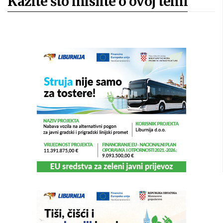
Kažite što mislite o ovoj temi