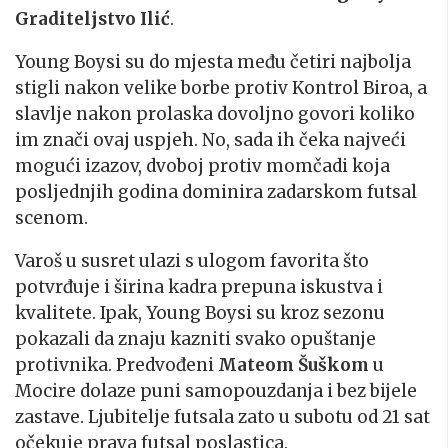
Graditeljstvo Ilić
.
Young Boysi su do mjesta među četiri najbolja
stigli nakon velike borbe protiv Kontrol Biroa, a
slavlje nakon prolaska dovoljno govori koliko
im znači ovaj uspjeh. No, sada ih čeka najveći
mogući izazov, dvoboj protiv momčadi koja
posljednjih godina dominira zadarskom futsal
scenom.
Varoš u susret ulazi s ulogom favorita što
potvrđuje i širina kadra prepuna iskustva i
kvalitete. Ipak, Young Boysi su kroz sezonu
pokazali da znaju kazniti svako opuštanje
protivnika. Predvođeni
Mateom Šuškom
u
Mocire dolaze puni samopouzdanja i bez bijele
zastave. Ljubitelje futsala zato u subotu od 21 sat
očekuje prava futsal poslastica.