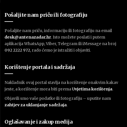
Pošaljite nam priču ili fotografiju
Pošaljite nam priču, informaciju ili fotografiju na email
desk@antenazadar.hr
. Isto možete poslati i putem
aplikacija WhatsApp, Viber, Telegram ili iMessage na broj
092 2222 972
, rado ćemo je istražiti i objaviti.
Korištenje portala i sadržaja
Nakladnik ovaj portal stavlja na korištenje onakvim kakav
jeste, a korištenje mora biti prema
U
vjetima korištenja
.
Objavili smo vaše podatke ili fotografiju – uputite nam
zahtjev za uklanjanje sadržaja
.
Oglašavanje i zakup medija