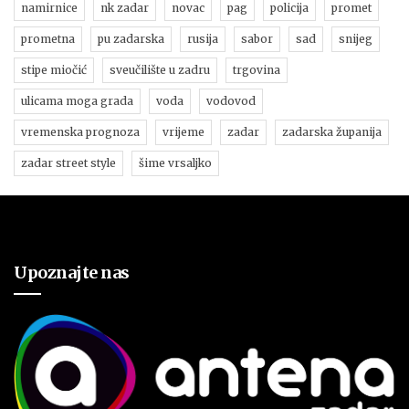
namirnice
nk zadar
novac
pag
policija
promet
prometna
pu zadarska
rusija
sabor
sad
snijeg
stipe miočić
sveučilište u zadru
trgovina
ulicama moga grada
voda
vodovod
vremenska prognoza
vrijeme
zadar
zadarska županija
zadar street style
šime vrsaljko
Upoznajte nas