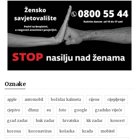
Oznake
apple
automobil
božidar kalmeta
cijene
cijepljenje
cjepivo
dhmz
eu
foto
google
gradsko vijeće
grad zadar
hnk zadar
hrvatska
kk zadar
koncert
korona
koronavirus
košarka
krađa
mobitel