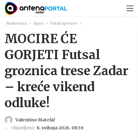
Naslovnica
Sport
Ostali sportovi
MOCIRE ĆE
GORJETI Futsal
groznica trese Zadar
– kreće vikend
odluke!
Valentino Matešić
Objavljeno:
8. svibnja 2026. 08:39