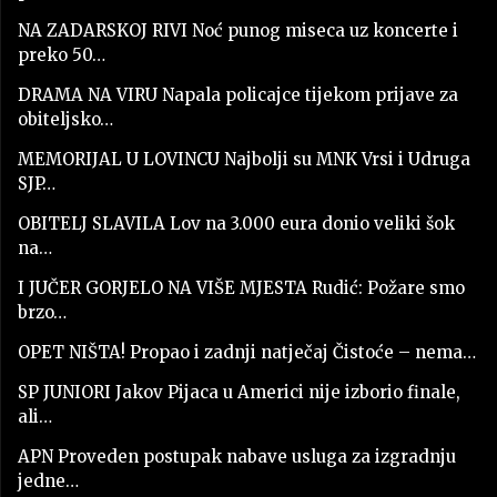
NA ZADARSKOJ RIVI Noć punog miseca uz koncerte i
preko 50…
DRAMA NA VIRU Napala policajce tijekom prijave za
obiteljsko…
MEMORIJAL U LOVINCU Najbolji su MNK Vrsi i Udruga
SJP…
OBITELJ SLAVILA Lov na 3.000 eura donio veliki šok
na…
I JUČER GORJELO NA VIŠE MJESTA Rudić: Požare smo
brzo…
OPET NIŠTA! Propao i zadnji natječaj Čistoće – nema…
SP JUNIORI Jakov Pijaca u Americi nije izborio finale,
ali…
APN Proveden postupak nabave usluga za izgradnju
jedne…