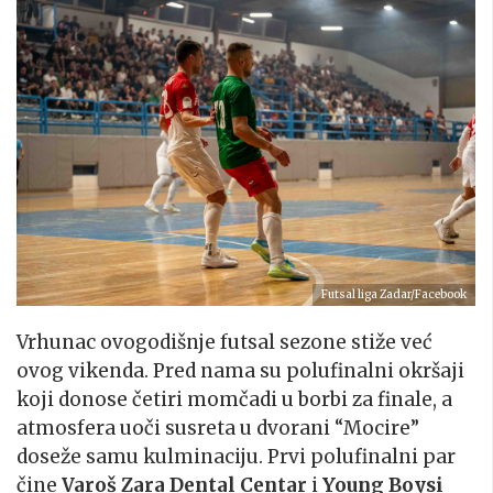
Futsal liga Zadar/Facebook
Vrhunac ovogodišnje futsal sezone stiže već
ovog vikenda. Pred nama su polufinalni okršaji
koji donose četiri momčadi u borbi za finale, a
atmosfera uoči susreta u dvorani “Mocire”
doseže samu kulminaciju. Prvi polufinalni par
čine
Varoš Zara Dental Centar
i
Young Boysi