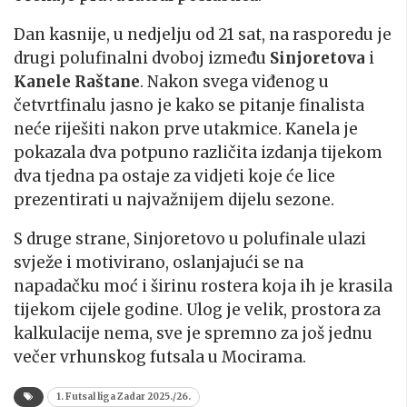
Dan kasnije, u nedjelju od 21 sat, na rasporedu je
drugi polufinalni dvoboj između
Sinjoretova
i
Kanele Raštane
. Nakon svega viđenog u
četvrtfinalu jasno je kako se pitanje finalista
neće riješiti nakon prve utakmice. Kanela je
pokazala dva potpuno različita izdanja tijekom
dva tjedna pa ostaje za vidjeti koje će lice
prezentirati u najvažnijem dijelu sezone.
S druge strane, Sinjoretovo u polufinale ulazi
svježe i motivirano, oslanjajući se na
napadačku moć i širinu rostera koja ih je krasila
tijekom cijele godine. Ulog je velik, prostora za
kalkulacije nema, sve je spremno za još jednu
večer vrhunskog futsala u Mocirama.
1. Futsal liga Zadar 2025./26.