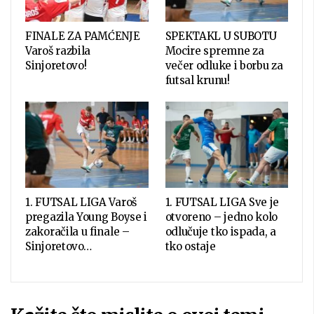
FINALE ZA PAMĆENJE
SPEKTAKL U SUBOTU
Varoš razbila
Mocire spremne za
Sinjoretovo!
večer odluke i borbu za
futsal krunu!
1. FUTSAL LIGA Varoš
1. FUTSAL LIGA Sve je
pregazila Young Boyse i
otvoreno – jedno kolo
zakoračila u finale –
odlučuje tko ispada, a
Sinjoretovo…
tko ostaje