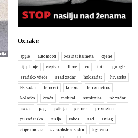
Oznake
nija
apple
automobil
božidar kalmeta
cijene
cijepljenje
cjepivo
dhmz
eu
foto
google
gradsko vijeće
grad zadar
hnk zadar
hrvatska
kk zadar
koncert
korona
koronavirus
košarka
krađa
mobitel
namirnice
nk zadar
novac
pag
policija
promet
prometna
pu zadarska
rusija
sabor
sad
snijeg
stipe miočić
sveučilište u zadru
trgovina