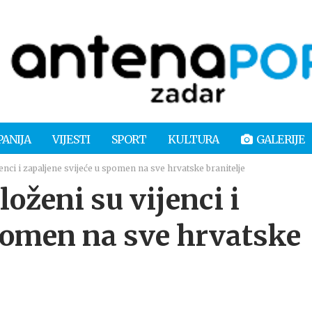
PANIJA
VIJESTI
SPORT
KULTURA
GALERIJE
i i zapaljene svijeće u spomen na sve hrvatske branitelje
ženi su vijenci i
spomen na sve hrvatske