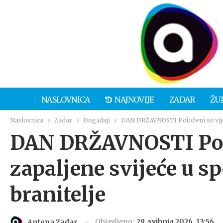
NASLOVNICA
NAJNOVIJE
ZADAR
ŽU
Naslovnica
Zadar
Događaji
DAN DRŽAVNOSTI Položeni su vijenc
DAN DRŽAVNOSTI Polo
zapaljene svijeće u 
branitelje
Objavljeno:
29. svibnja 2026. 13:56
Antena Zadar