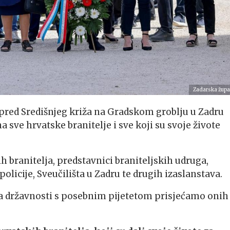
Zadarska župa
red Središnjeg križa na Gradskom groblju u Zadru
a sve hrvatske branitelje i sve koji su svoje živote
ih branitelja, predstavnici braniteljskih udruga,
olicije, Sveučilišta u Zadru te drugih izaslanstava.
a državnosti s posebnim pijetetom prisjećamo onih