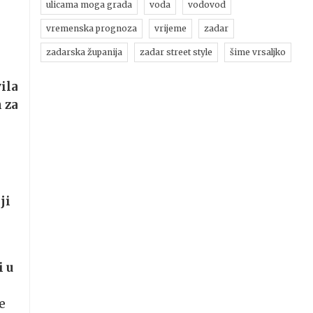
ulicama moga grada
voda
vodovod
vremenska prognoza
vrijeme
zadar
j
zadarska županija
zadar street style
šime vrsaljko
ila
 za
ji
i u
e