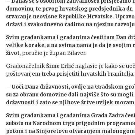
– Danas se s osobitom zahvalnošću prisjećamo hrv
domovinu, te prvog hrvatskog predsjednika dr. 
stvaranje neovisne Republike Hrvatske. Upravo
državi i svakodnevno radimo na njezinu razvoju
Svim građankama i građanima čestitam Dan drža
velike korake, a na svima nama je da je svojim
život
, poručio je župan Bilaver.
Gradonačelnik
Šime Erlić
naglasio je kako se uo
poštovanjem treba prisjetiti hrvatskih branitelja.
– Uoči Dana državnosti, ovdje na Gradskom grobl
su za obranu domovine dali najviše što su mogli 
državnosti i zato se njihove žrtve uvijek moram
Svim građankama i građanima Grada Zadra česti
subotu na Narodnom trgu prigodnim programom
potom i na Sinjoretovu otvaranjem malonogom