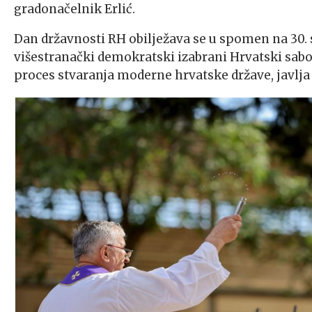
gradonačelnik Erlić.
Dan državnosti RH obilježava se u spomen na 30. s
višestranački demokratski izabrani Hrvatski sabor
proces stvaranja moderne hrvatske države, javlj