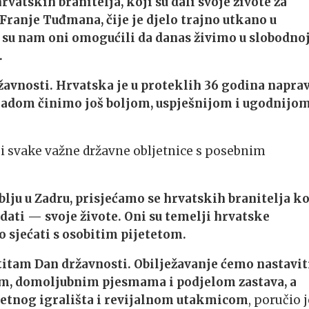
atskih branitelja, koji su dali svoje živote za
Franje Tuđmana, čije je djelo trajno utkano u
 su nam oni omogućili da danas živimo u slobodno
.
vnosti. Hrvatska je u proteklih 36 godina naprav
 radom činimo još boljom, uspješnijom i ugodnijom
či svake važne državne obljetnice s posebnim
ju u Zadru, prisjećamo se hrvatskih branitelja ko
dati — svoje živote. Oni su temelji hrvatske
o sjećati s osobitim pijetetom.
tam Dan državnosti. Obilježavanje ćemo nastavit
, domoljubnim pjesmama i podjelom zastava, a
etnog igrališta i revijalnom utakmicom
, poručio j