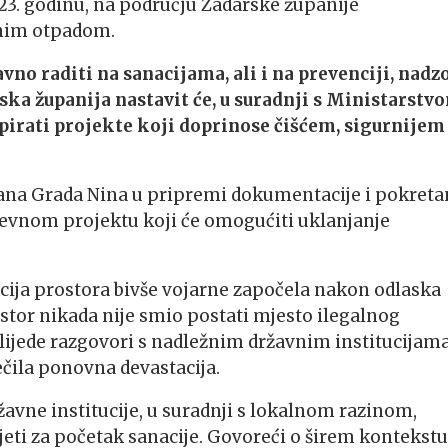
3. godinu, na području Zadarske županije
enim otpadom.
vno raditi na sanacijama, ali i na prevenciji, nadz
a županija nastavit će, u suradnji s Ministarstv
irati projekte koji doprinose čišćem, sigurnijem 
ana Grada Nina u pripremi dokumentacije i pokreta
tjevnom projektu koji će omogućiti uklanjanje
cija prostora bivše vojarne započela nakon odlaska
ostor nikada nije smio postati mjesto ilegalnog
lijede razgovori s nadležnim državnim institucijam
čila ponovna devastacija.
avne institucije, u suradnji s lokalnom razinom,
jeti za početak sanacije. Govoreći o širem kontekstu