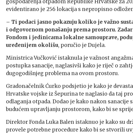
gospodarenja otpadom Republike Hrvatske za 202
evidentirano je 256 lokacija s nepropisno odlož
– Ti podaci jasno pokazuju koliko je važno susta
i odgovornom ponašanju prema prostoru. Zadarsk
Fondom i jedinicama lokalne samouprave, podup
uređenijem okolišu
, poručio je Dujela.
Ministrica Vučković istaknula je važnost angažm
postupka sanacije, naglasivši kako je riječ o zah
dugogodišnjeg problema na ovom prostoru.
Gradonačelnik Ćurko podsjetio je kako je devasta
Hrvatske vojske iz Šepurina te naglasio da taj pr
odlaganja otpada. Dodao je kako nakon sanacije s
budućem upravljanju prostorom, kako bi se sprije
Direktor Fonda Luka Balen istaknuo je kako su drž
provele potrebne procedure kako bi se stvorili uv