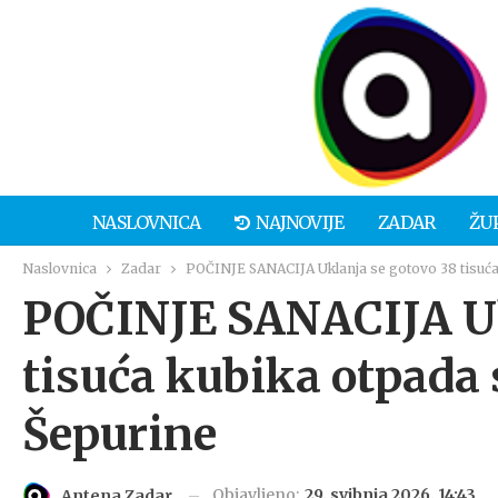
NASLOVNICA
NAJNOVIJE
ZADAR
ŽU
Naslovnica
Zadar
POČINJE SANACIJA Uklanja se gotovo 38 tisuća 
POČINJE SANACIJA Uk
tisuća kubika otpada 
Šepurine
Objavljeno:
29. svibnja 2026. 14:43
Antena Zadar