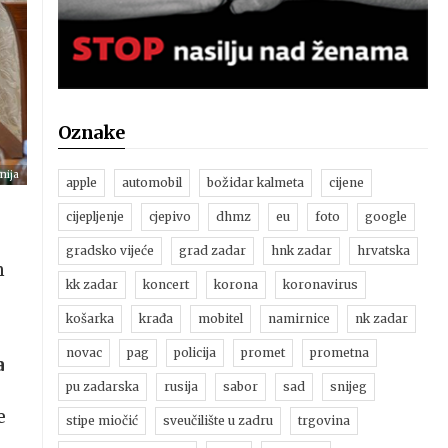
Oznake
nija
apple
automobil
božidar kalmeta
cijene
cijepljenje
cjepivo
dhmz
eu
foto
google
gradsko vijeće
grad zadar
hnk zadar
hrvatska
m
kk zadar
koncert
korona
koronavirus
košarka
krađa
mobitel
namirnice
nk zadar
novac
pag
policija
promet
prometna
a
pu zadarska
rusija
sabor
sad
snijeg
e
stipe miočić
sveučilište u zadru
trgovina