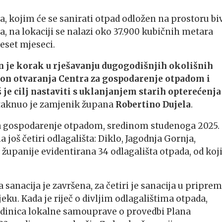
a, kojim će se sanirati otpad odložen na prostoru bi
 na lokaciji se nalazi oko 37.900 kubičnih metara
eset mjeseci.
an je korak u rješavanju dugogodišnjih okolišnih
kon otvaranja Centra za gospodarenje otpadom i
 je cilj nastaviti s uklanjanjem starih opterećenja
staknuo je zamjenik župana
Robertino Dujela
.
 za gospodarenje otpadom, sredinom studenoga 2025.
 još četiri odlagališta: Diklo, Jagodnja Gornja,
 županije evidentirana 34 odlagališta otpada, od koj
sanacija je završena, za četiri je sanacija u priprem
jeku. Kada je riječ o divljim odlagalištima otpada,
edinica lokalne samouprave o provedbi Plana