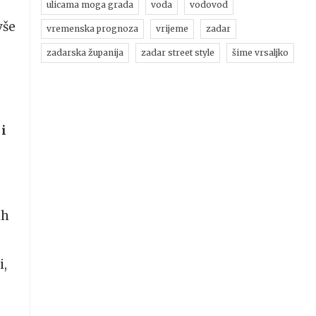
ulicama moga grada
voda
vodovod
vše
vremenska prognoza
vrijeme
zadar
zadarska županija
zadar street style
šime vrsaljko
 i
ih
i,