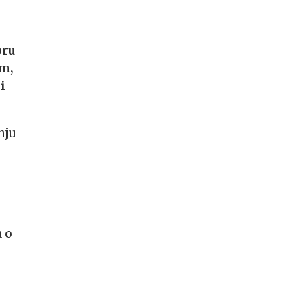
oru
om,
i
nju
a o