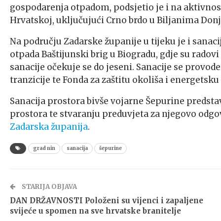
gospodarenja otpadom, podsjetio je i na aktivnos
Hrvatskoj, uključujući Crno brdo u Biljanima Donj
Na području Zadarske županije u tijeku je i sanaci
otpada Baštijunski brig u Biogradu, gdje su radovi 
sanacije očekuje se do jeseni. Sanacije se provode
tranzicije te Fonda za zaštitu okoliša i energetsku
Sanacija prostora bivše vojarne Šepurine predstav
prostora te stvaranju preduvjeta za njegovo odgov
Zadarska županija
.
grad nin
sanacija
šepurine
STARIJA OBJAVA
DAN DRŽAVNOSTI Položeni su vijenci i zapaljene
svijeće u spomen na sve hrvatske branitelje