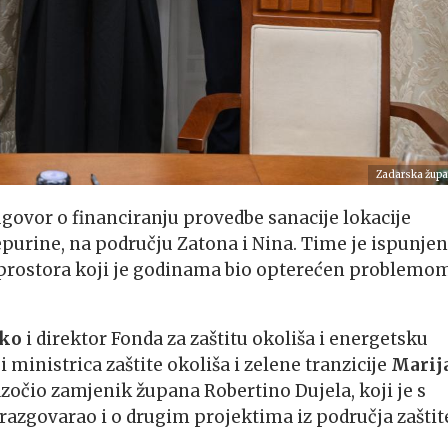
Zadarska župa
govor o financiranju provedbe sanacije lokacije
purine, na području Zatona i Nina. Time je ispunjen
s prostora koji je godinama bio opterećen problemo
rko
i direktor Fonda za zaštitu okoliša i energetsku
 i ministrica zaštite okoliša i zelene tranzicije
Marij
zočio zamjenik župana Robertino Dujela, koji je s
razgovarao i o drugim projektima iz područja zaštit