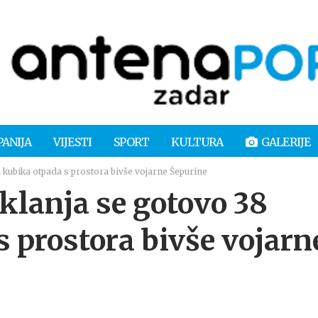
PANIJA
VIJESTI
SPORT
KULTURA
GALERIJE
kubika otpada s prostora bivše vojarne Šepurine
lanja se gotovo 38
s prostora bivše vojarn