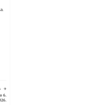
a.
A
o 6.
026.