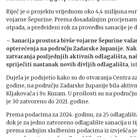
Riječ je o projektu vrijednom oko 4,4 milijuna eur
vojarne Šepurine. Prema dosadašnjim procjenama,
otpada, a predviđeni rok za provedbu sanacije je d
– Sanacija prostora bivše vojarne Šepurine važ
opterećenja na području Zadarske županije. Na
zatvaranja posljednjih aktivnih odlagališta, naš
spriječiti nastanak novih divljih odlagališta
, i
Dujela je podsjetio kako su do otvaranja Centra
godine, na području Zadarske županije bila aktivna
Kljakovača i Sv. Kuzam. U prošlosti su na području
je 30 zatvoreno do 2021. godine.
Prema podacima za 2024. godinu, za 25 odlagališta 
dok je za jedno zatvoreno odlagalište sanacija u ti
prema zadnjim službenim podacima iz izvješća j