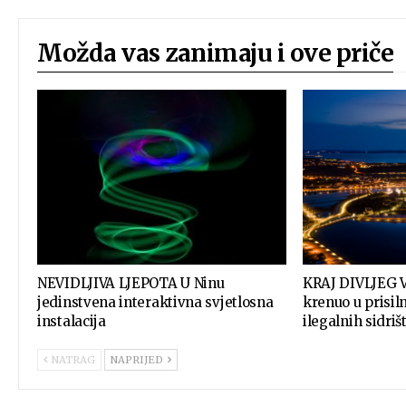
Možda vas zanimaju i ove priče
NEVIDLJIVA LJEPOTA U Ninu
KRAJ DIVLJEG 
jedinstvena interaktivna svjetlosna
krenuo u prisil
instalacija
ilegalnih sidriš
NATRAG
NAPRIJED