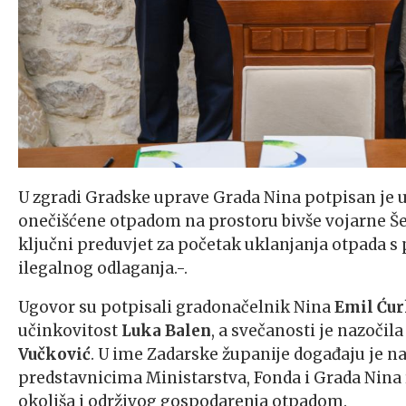
U zgradi Gradske uprave Grada Nina potpisan je u
onečišćene otpadom na prostoru bivše vojarne Še
ključni preduvjet za početak uklanjanja otpada 
ilegalnog odlaganja.-.
Ugovor su potpisali gradonačelnik Nina
Emil Ću
učinkovitost
Luka Balen
, a svečanosti je nazočila
Vučković
. U ime Zadarske županije događaju je na
predstavnicima Ministarstva, Fonda i Grada Nina 
okoliša i održivog gospodarenja otpadom.