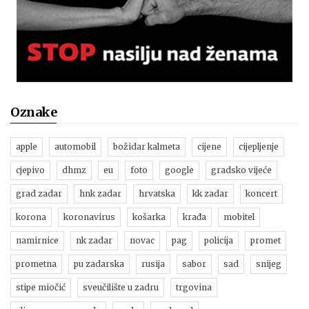
Oznake
apple
automobil
božidar kalmeta
cijene
cijepljenje
cjepivo
dhmz
eu
foto
google
gradsko vijeće
grad zadar
hnk zadar
hrvatska
kk zadar
koncert
korona
koronavirus
košarka
krađa
mobitel
namirnice
nk zadar
novac
pag
policija
promet
prometna
pu zadarska
rusija
sabor
sad
snijeg
stipe miočić
sveučilište u zadru
trgovina