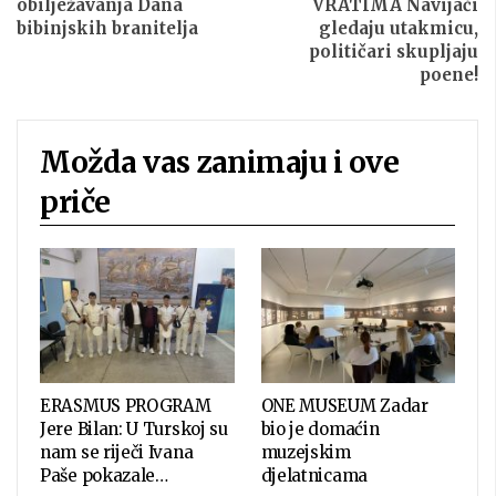
obilježavanja Dana
VRATIMA Navijači
bibinjskih branitelja
gledaju utakmicu,
političari skupljaju
poene!
Možda vas zanimaju i ove
priče
ERASMUS PROGRAM
ONE MUSEUM Zadar
Jere Bilan: U Turskoj su
bio je domaćin
nam se riječi Ivana
muzejskim
Paše pokazale…
djelatnicama