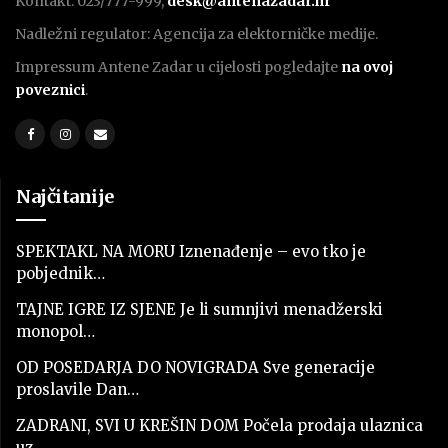
Kontakt: 023/777-999,
desk@antenazadar.hr
Nadležni regulator: Agencija za elektorničke medije.
Impressum Antene Zadar u cijelosti pogledajte
na ovoj
poveznici
.
Najčitanije
SPEKTAKL NA MORU Iznenađenje – evo tko je
pobjednik…
TAJNE IGRE IZ SJENE Je li sumnjivi menadžerski
monopol…
OD POSEDARJA DO NOVIGRADA Sve generacije
proslavile Dan…
ZADRANI, SVI U KREŠIN DOM Počela prodaja ulaznica
uz…