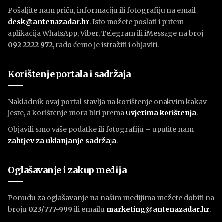
Pošaljite nam priču, informaciju ili fotografiju na email
desk@antenazadar.hr
. Isto možete poslati i putem
aplikacija WhatsApp, Viber, Telegram ili iMessage na broj
092 2222 972
, rado ćemo je istražiti i objaviti.
Korištenje portala i sadržaja
Nakladnik ovaj portal stavlja na korištenje onakvim kakav
jeste, a korištenje mora biti prema
U
vjetima korištenja
.
Objavili smo vaše podatke ili fotografiju – uputite nam
zahtjev za uklanjanje sadržaja
.
Oglašavanje i zakup medija
Ponudu za oglašavanje na našim medijima možete dobiti na
broju
023/777-999
ili emailu
marketing@antenazadar.hr
.