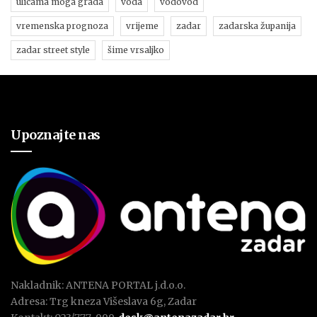
ulicama moga grada
voda
vodovod
vremenska prognoza
vrijeme
zadar
zadarska županija
zadar street style
šime vrsaljko
Upoznajte nas
Nakladnik: ANTENA PORTAL j.d.o.o.
Adresa: Trg kneza Višeslava 6g, Zadar