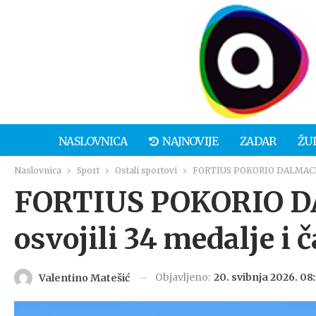
NASLOVNICA
NAJNOVIJE
ZADAR
ŽU
Naslovnica
Sport
Ostali sportovi
FORTIUS POKORIO DALMACIJU Z
FORTIUS POKORIO D
osvojili 34 medalje i 
Objavljeno:
20. svibnja 2026. 08
Valentino Matešić