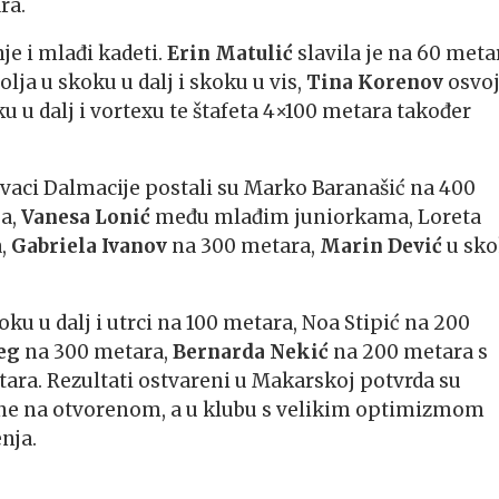
ra.
je i mlađi kadeti.
Erin Matulić
slavila je na 60 metar
olja u skoku u dalj i skoku u vis,
Tina Korenov
osvoj
u u dalj i vortexu te štafeta 4×100 metara također
rvaci Dalmacije postali su Marko Baranašić na 400
a,
Vanesa Lonić
među mlađim juniorkama, Loreta
,
Gabriela
Ivanov
na 300 metara,
Marin Dević
u sk
oku u dalj i utrci na 100 metara, Noa Stipić na 200
eg
na 300 metara,
Bernarda Nekić
na 200 metara s
ara. Rezultati ostvareni u Makarskoj potvrda su
one na otvorenom, a u klubu s velikim optimizmom
nja.