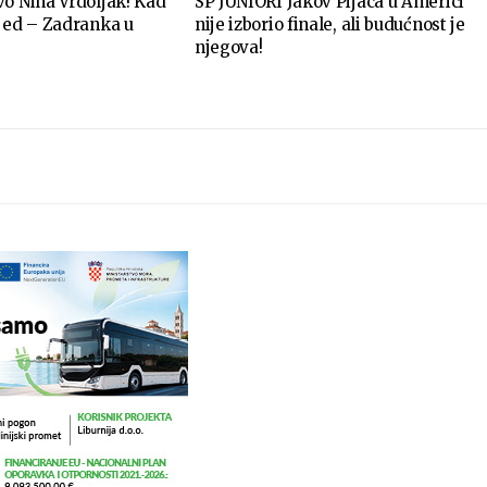
vo Nina Vrdoljak! Kad
SP JUNIORI Jakov Pijaca u Americi
ijed – Zadranka u
nije izborio finale, ali budućnost je
njegova!