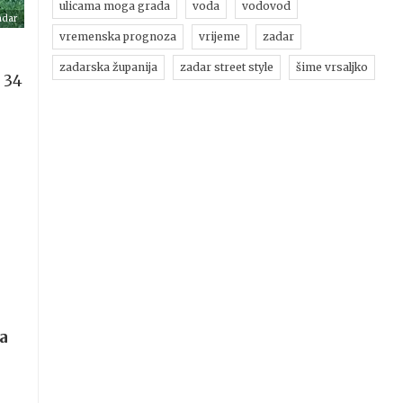
ulicama moga grada
voda
vodovod
adar
vremenska prognoza
vrijeme
zadar
zadarska županija
zadar street style
šime vrsaljko
 34
a