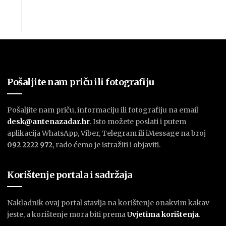
Pošaljite nam priču ili fotografiju
Pošaljite nam priču, informaciju ili fotografiju na email
desk@antenazadar.hr
. Isto možete poslati i putem
aplikacija WhatsApp, Viber, Telegram ili iMessage na broj
092 2222 972
, rado ćemo je istražiti i objaviti.
Korištenje portala i sadržaja
Nakladnik ovaj portal stavlja na korištenje onakvim kakav
jeste, a korištenje mora biti prema
U
vjetima korištenja
.