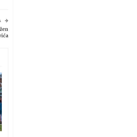
A
ežen
vića