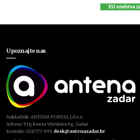
Upoznajte nas
Nakladnik: ANTENA PORTAL j.d.o.o.
Adresa: Trg kneza Višeslava 6g, Zadar
Kontakt: 023/777-999,
desk@antenazadar.hr