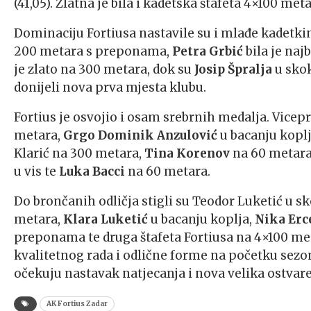
(41,05). Zlatna je bila i kadetska štafeta 4×100 meta
Dominaciju Fortiusa nastavile su i mlađe kadetkin
200 metara s preponama,
Petra Grbić
bila je najb
je zlato na 300 metara, dok su
Josip Špralja
u skok
donijeli nova prva mjesta klubu.
Fortius je osvojio i osam srebrnih medalja. Vicep
metara,
Grgo Dominik Anzulović
u bacanju koplj
Klarić na 300 metara,
Tina Korenov
na 60 metara
u vis te
Luka Bacci
na 60 metara.
Do brončanih odličja stigli su Teodor Luketić u sk
metara,
Klara Luketić
u bacanju koplja,
Nika Erc
preponama te druga štafeta Fortiusa na 4×100 met
kvalitetnog rada i odlične forme na početku sez
očekuju nastavak natjecanja i nova velika ostvare
AK Fortius Zadar