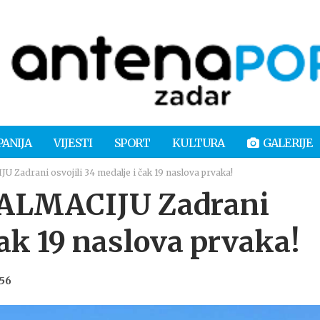
PANIJA
VIJESTI
SPORT
KULTURA
GALERIJE
adrani osvojili 34 medalje i čak 19 naslova prvaka!
ALMACIJU Zadrani
čak 19 naslova prvaka!
:56