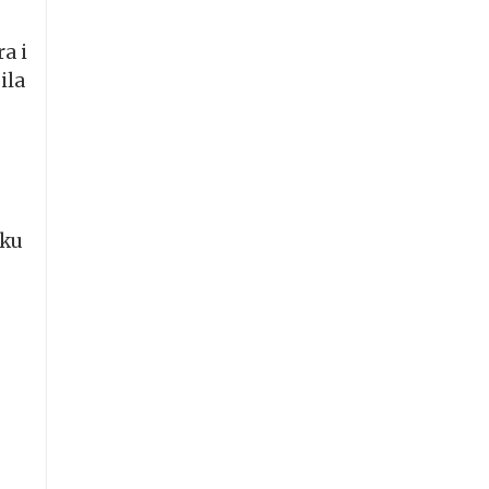
a i
ila
oku