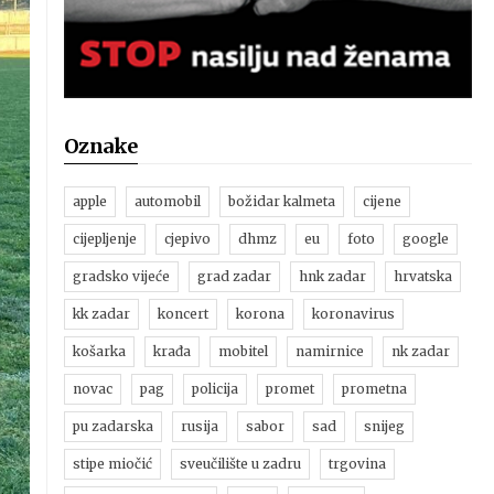
Oznake
apple
automobil
božidar kalmeta
cijene
cijepljenje
cjepivo
dhmz
eu
foto
google
gradsko vijeće
grad zadar
hnk zadar
hrvatska
kk zadar
koncert
korona
koronavirus
košarka
krađa
mobitel
namirnice
nk zadar
novac
pag
policija
promet
prometna
pu zadarska
rusija
sabor
sad
snijeg
stipe miočić
sveučilište u zadru
trgovina