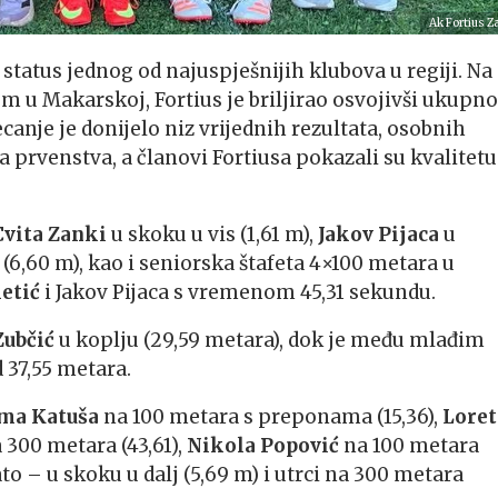
Ak Fortius Z
 status jednog od najuspješnijih klubova u regiji. Na
m u Makarskoj, Fortius je briljirao osvojivši ukupno
canje je donijelo niz vrijednih rezultata, osobnih
 prvenstva, a članovi Fortiusa pokazali su kvalitetu
Cvita Zanki
u skoku u vis (1,61 m),
Jakov Pijaca
u
 (6,60 m), kao i seniorska štafeta 4×100 metara u
etić
i Jakov Pijaca s vremenom 45,31 sekundu.
Zubčić
u koplju (29,59 metara), dok je među mlađim
 37,55 metara.
ma Katuša
na 100 metara s preponama (15,36),
Loret
 300 metara (43,61),
Nikola Popović
na 100 metara
to – u skoku u dalj (5,69 m) i utrci na 300 metara