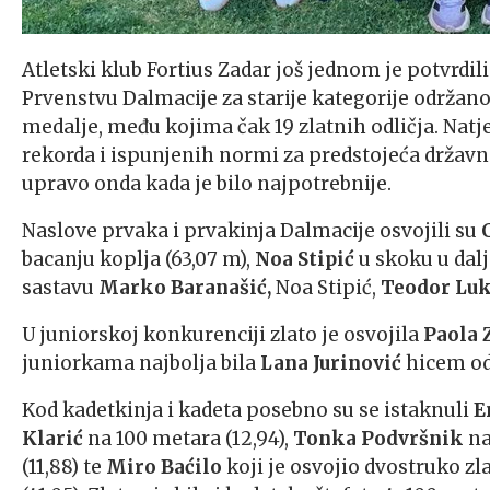
Atletski klub Fortius Zadar još jednom je potvrdili
Prvenstvu Dalmacije za starije kategorije održano
medalje, među kojima čak 19 zlatnih odličja. Natje
rekorda i ispunjenih normi za predstojeća državna
upravo onda kada je bilo najpotrebnije.
Naslove prvaka i prvakinja Dalmacije osvojili su
bacanju koplja (63,07 m),
Noa Stipić
u skoku u dalj
sastavu
Marko Baranašić,
Noa Stipić,
Teodor Luk
U juniorskoj konkurenciji zlato je osvojila
Paola 
juniorkama najbolja bila
Lana Jurinović
hicem od
Kod kadetkinja i kadeta posebno su se istaknuli
E
Klarić
na 100 metara (12,94),
Tonka Podvršnik
na
(11,88) te
Miro Baćilo
koji je osvojio dvostruko zla