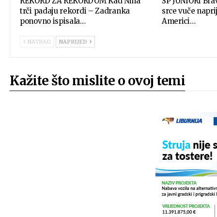
REKORD ZA REKORDOM Kad Nina
SP JUNIORI Bra
trči padaju rekordi – Zadranka
srce vuče napr
ponovno ispisala…
Americi…
NATRAG
NAPRIJED
Kažite što mislite o ovoj temi