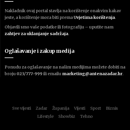
Nakladnik ovaj portal stavlja na korištenje onakvim kakav
jeste, a korištenje mora biti prema
U
vjetima korištenja
.
Objavili smo vaše podatke ili fotografiju – uputite nam
zahtjev za uklanjanje sadržaja
.
Oglašavanje i zakup medija
Ponudu za oglašavanje na našim medijima možete dobiti na
broju
023/777-999
ili emailu
marketing@antenazadar.hr
.
Sve vijesti
Zadar
Županija
Vijesti
Sport
Biznis
Lifestyle
Showbiz
Tehno