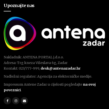
Upoznajte nas
Nakladnik: ANTENA PORTAL j.d.o.o.
Adresa: Trg kneza Višeslava 6g, Zadar
Kontakt: 023/777-999,
desk@antenazadar.hr
Nadležni regulator: Agencija za elektorničke medije.
Impressum Antene Zadar u cijelosti pogledajte
na ovoj
poveznici
.