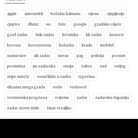
apple
automobil
božidar kalmeta
cijene
cijepljenje
cjepivo
dhmz
eu
foto
google
gradsko vijeće
grad zadar
hnk zadar
hrvatska
kk zadar
koncert
korona
koronavirus
košarka
krađa
mobitel
namirnice
nk zadar
novac
pag
policija
promet
prometna
pu zadarska
rusija
sabor
sad
snijeg
stipe miočić
sveučilište u zadru
trgovina
ulicama moga grada
voda
vodovod
vremenska prognoza
vrijeme
zadar
zadarska županija
zadar street style
šime vrsaljko