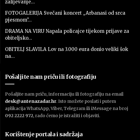
zalijevanje…
FOTOGALERIJA Svečani koncert „Arbanasi od srca
pjesmom”…
DRAMA NA VIRU Napala policajce tijekom prijave za
obiteljsko…
OBITELJ SLAVILA Lov na 3.000 eura donio veliki šok
na…
Pošaljite nam priču ili fotografiju
Pošaljite nam priču, informaciju ili fotografiju na email
desk@antenazadar.hr
. Isto možete poslati i putem
aplikacija WhatsApp, Viber, Telegram ili iMessage na broj
092 2222 972
, rado ćemo je istražiti i objaviti.
Korištenje portala i sadržaja