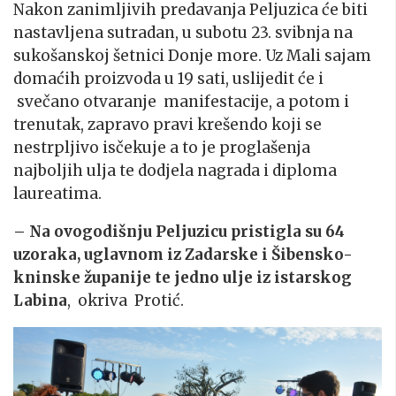
Nakon zanimljivih predavanja Peljuzica će biti
nastavljena sutradan, u subotu 23. svibnja na
sukošanskoj šetnici Donje more. Uz Mali sajam
domaćih proizvoda u 19 sati, uslijedit će i
svečano otvaranje manifestacije, a potom i
trenutak, zapravo pravi krešendo koji se
nestrpljivo isčekuje a to je proglašenja
najboljih ulja te dodjela nagrada i diploma
laureatima.
– Na ovogodišnju Peljuzicu pristigla su 64
uzoraka, uglavnom iz Zadarske i Šibensko-
kninske županije te jedno ulje iz istarskog
Labina
, okriva Protić.