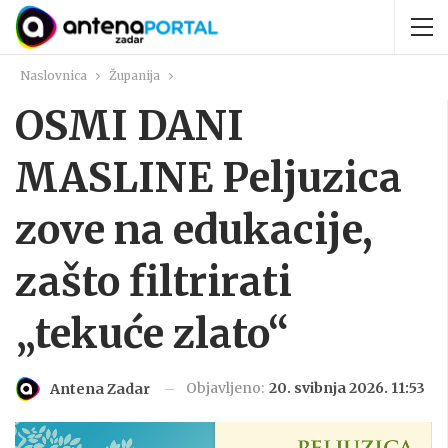
Naslovnica
Županija
OSMI DANI
MASLINE Peljuzica
zove na edukacije,
zašto filtrirati
„tekuće zlato“
Objavljeno:
20. svibnja 2026. 11:53
Antena Zadar