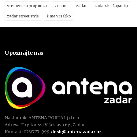
vremenska prognoza
vrijeme
zadar
zadarska županija
zadar street style
šime vrsaljko
Upoznajte nas
Nakladnik: ANTENA PORTAL j.d.o.o.
Adresa: Trg kneza Višeslava 6g, Zadar
Kontakt: 023/777-999,
desk@antenazadar.hr