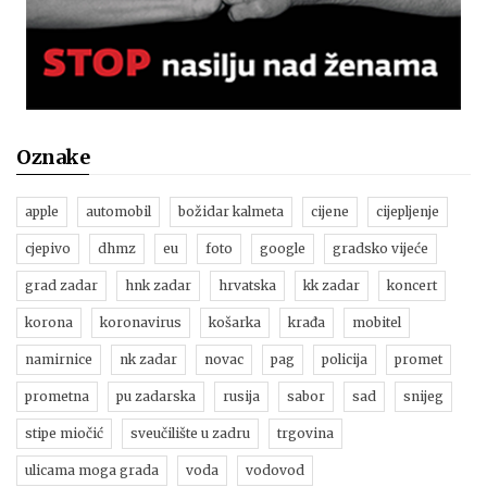
Oznake
apple
automobil
božidar kalmeta
cijene
cijepljenje
cjepivo
dhmz
eu
foto
google
gradsko vijeće
grad zadar
hnk zadar
hrvatska
kk zadar
koncert
korona
koronavirus
košarka
krađa
mobitel
namirnice
nk zadar
novac
pag
policija
promet
prometna
pu zadarska
rusija
sabor
sad
snijeg
stipe miočić
sveučilište u zadru
trgovina
ulicama moga grada
voda
vodovod