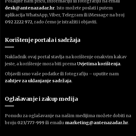
Pošaljite nam priču, informaciju ili fotografiju na email
desk@antenazadar.hr
. Isto možete poslati i putem
aplikacija WhatsApp, Viber, Telegram ili iMessage na broj
092 2222 972
, rado ćemo je istražiti i objaviti.
Korištenje portala i sadržaja
Nakladnik ovaj portal stavlja na korištenje onakvim kakav
jeste, a korištenje mora biti prema
U
vjetima korištenja
.
Objavili smo vaše podatke ili fotografiju – uputite nam
zahtjev za uklanjanje sadržaja
.
Oglašavanje i zakup medija
Ponudu za oglašavanje na našim medijima možete dobiti na
broju
023/777-999
ili emailu
marketing@antenazadar.hr
.