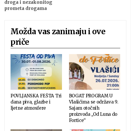
droga i nezakonitog
prometa drogama
Možda vas zanimaju i ove
priče
POVLJANSKA FEŠTA Tri
BOGAT PROGRAM U
dana piva, glazbe i
Vlašićima se održava 9.
ljetne atmosfere
Sajam otočnih
proizvoda „Od Luna do
Fortice“