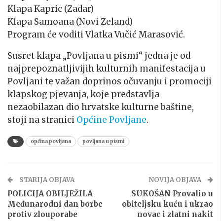
Klapa Kapric (Zadar)
Klapa Samoana (Novi Zeland)
Program će voditi Vlatka Vučić Marasović.
Susret klapa „Povljana u
pismi
“ jedna je od
najprepoznatljivijih kulturnih manifestacija u
Povljani te važan doprinos očuvanju i promociji
klapskog pjevanja, koje predstavlja
nezaobilazan dio hrvatske kulturne baštine,
stoji na stranici
Općine Povljane
.
općina povljana
povljana u pismi
STARIJA OBJAVA
NOVIJA OBJAVA
POLICIJA OBILJEŽILA
SUKOŠAN Provalio u
Međunarodni dan borbe
obiteljsku kuću i ukrao
protiv zlouporabe
novac i zlatni nakit