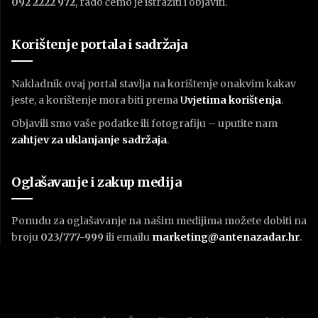
092 2222 972
, rado ćemo je istražiti i objaviti.
Korištenje portala i sadržaja
Nakladnik ovaj portal stavlja na korištenje onakvim kakav
jeste, a korištenje mora biti prema
U
vjetima korištenja
.
Objavili smo vaše podatke ili fotografiju – uputite nam
zahtjev za uklanjanje sadržaja
.
Oglašavanje i zakup medija
Ponudu za oglašavanje na našim medijima možete dobiti na
broju
023/777-999
ili emailu
marketing@antenazadar.hr
.