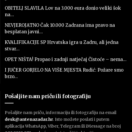
OBITELJ SLAVILA Lov na 3.000 eura donio veliki šok
na…
NEVJEROJATNO Čak 10.000 Zadrana ima pravo na
besplatan javni…
KVALIFIKACIJE SP Hrvatska igra u Zadru, ali jedna
stvar…
OPET NIŠTA! Propao i zadnji natječaj Čistoće – nema…
I JUČER GORJELO NA VIŠE MJESTA Rudić: Požare smo
brzo…
Pošaljite nam priču ili fotografiju
Pošaljite nam priču, informaciju ili fotografiju na email
desk@antenazadar.hr
. Isto možete poslati i putem
aplikacija WhatsApp, Viber, Telegram ili iMessage na broj