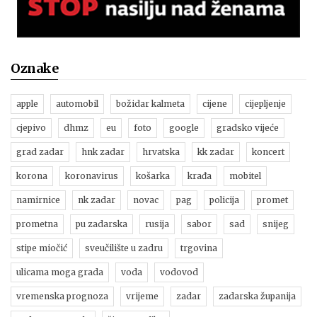
Oznake
apple
automobil
božidar kalmeta
cijene
cijepljenje
cjepivo
dhmz
eu
foto
google
gradsko vijeće
grad zadar
hnk zadar
hrvatska
kk zadar
koncert
korona
koronavirus
košarka
krađa
mobitel
namirnice
nk zadar
novac
pag
policija
promet
prometna
pu zadarska
rusija
sabor
sad
snijeg
stipe miočić
sveučilište u zadru
trgovina
ulicama moga grada
voda
vodovod
vremenska prognoza
vrijeme
zadar
zadarska županija