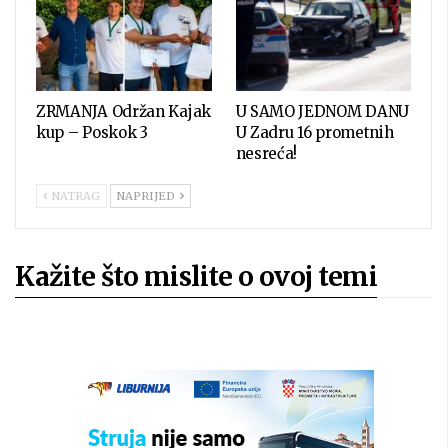
ZRMANJA Održan Kajak
U SAMO JEDNOM DANU
kup – Poskok 3
U Zadru 16 prometnih
nesreća!
NATRAG
NAPRIJED
Kažite što mislite o ovoj temi