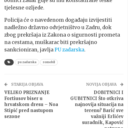
bolnici Zadar gdje su mu konstatirane teške
tjelesne ozljede.
Policija će o navedenom događaju izvijestiti
nadležno državno odvjetništvo u Zadru, dok
zbog prekršaja iz Zakona o sigurnosti prometa
na cestama, muškarac biti prekršajno
sankcioniran, javlja
PU zadarska
.
pu zadarska
romobil
STARIJA OBJAVA
NOVIJA OBJAVA
VELIKO PRIZNANJE
DOBITNICI I
Fortiusov biser u
GUBITNICI Što otkriva
hrvatskom dresu – Noa
najnovija situacija na
Stipić pred nastupom
terenu? Barić sve
sezone
važniji Erlićev
suradnik, Kapović