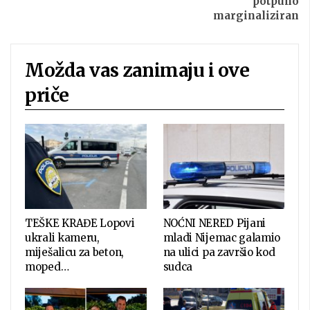
potpuno
marginaliziran
Možda vas zanimaju i ove
priče
TEŠKE KRAĐE Lopovi
NOĆNI NERED Pijani
ukrali kameru,
mladi Nijemac galamio
miješalicu za beton,
na ulici pa završio kod
moped…
sudca