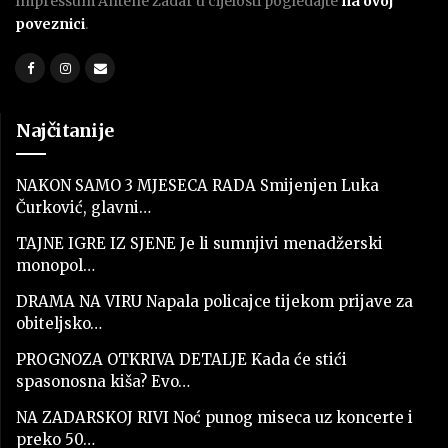
Impressum Antene Zadar u cijelosti pogledajte
na ovoj
poveznici
.
Najčitanije
NAKON SAMO 3 MJESECA RADA Smijenjen Luka
Čurković, glavni…
TAJNE IGRE IZ SJENE Je li sumnjivi menadžerski
monopol…
DRAMA NA VIRU Napala policajce tijekom prijave za
obiteljsko…
PROGNOZA OTKRIVA DETALJE Kada će stići
spasonosna kiša? Evo…
NA ZADARSKOJ RIVI Noć punog miseca uz koncerte i
preko 50…