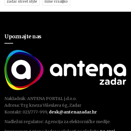
zadar street style
šime vrsaljko
Upoznajte nas
Nakladnik: ANTENA PORTAL j.d.o.o.
Adresa: Trg kneza Višeslava 6g, Zadar
Kontakt: 023/777-999,
desk@antenazadar.hr
Nadležni regulator: Agencija za elektorničke medije.