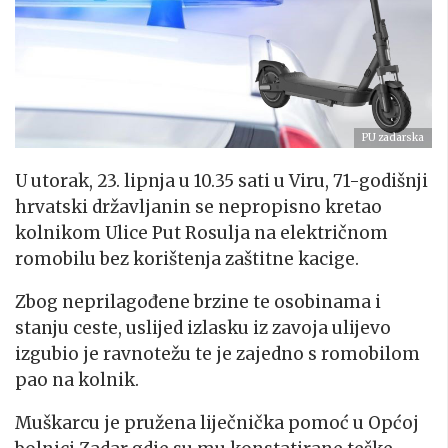
PU zadarska
U utorak, 23. lipnja u 10.35 sati u Viru, 71-godišnji
hrvatski državljanin se nepropisno kretao
kolnikom Ulice Put Rosulja na električnom
romobilu bez korištenja zaštitne kacige.
Zbog neprilagođene brzine te osobinama i
stanju ceste, uslijed izlasku iz zavoja ulijevo
izgubio je ravnotežu te je zajedno s romobilom
pao na kolnik.
Muškarcu je pružena liječnička pomoć u Općoj