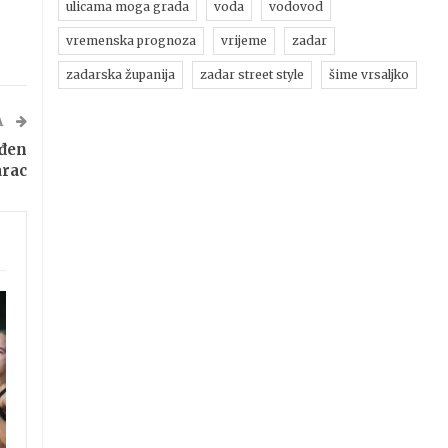
ulicama moga grada
voda
vodovod
vremenska prognoza
vrijeme
zadar
zadarska županija
zadar street style
šime vrsaljko
A
eđen
rac