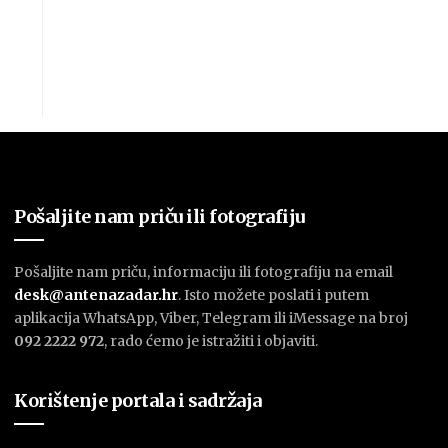
Pošaljite nam priču ili fotografiju
Pošaljite nam priču, informaciju ili fotografiju na email
desk@antenazadar.hr
. Isto možete poslati i putem
aplikacija WhatsApp, Viber, Telegram ili iMessage na broj
092 2222 972
, rado ćemo je istražiti i objaviti.
Korištenje portala i sadržaja