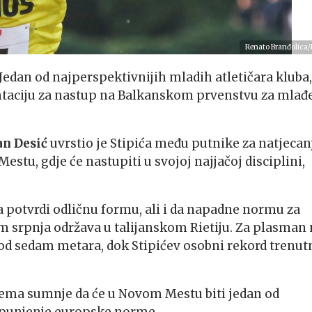
Renato Branđolica
s. Jedan od najperspektivnijih mladih atletičara kluba,
zentaciju za nastup na Balkanskom prvenstvu za mlađ
an Desić
uvrstio je Stipića među putnike za natjecan
stu, gdje će nastupiti u svojoj najjačoj disciplini,
da potvrdi odličnu formu, ali i da napadne normu za
m srpnja održava u talijanskom Rietiju. Za plasman
od sedam metara, dok Stipićev osobni rekord trenut
nema sumnje da će u Novom Mestu biti jedan od