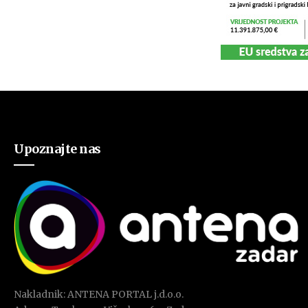
Upoznajte nas
Nakladnik: ANTENA PORTAL j.d.o.o.