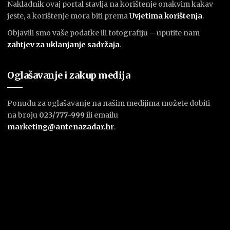
Nakladnik ovaj portal stavlja na korištenje onakvim kakav
jeste, a korištenje mora biti prema
U
vjetima korištenja
.
Objavili smo vaše podatke ili fotografiju – uputite nam
zahtjev za uklanjanje sadržaja
.
Oglašavanje i zakup medija
Ponudu za oglašavanje na našim medijima možete dobiti
na broju
023/777-999
ili emailu
marketing@antenazadar.hr
.