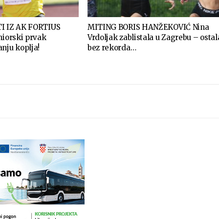
TI IZ AK FORTIUS
MITING BORIS HANŽEKOVIĆ Nina
niorski prvak
Vrdoljak zablistala u Zagrebu – ostal
nju koplja!
bez rekorda…