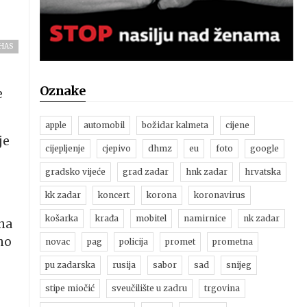
/HAS
Oznake
e
apple
automobil
božidar kalmeta
cijene
je
cijepljenje
cjepivo
dhmz
eu
foto
google
gradsko vijeće
grad zadar
hnk zadar
hrvatska
kk zadar
koncert
korona
koronavirus
košarka
krađa
mobitel
namirnice
nk zadar
 na
no
novac
pag
policija
promet
prometna
pu zadarska
rusija
sabor
sad
snijeg
stipe miočić
sveučilište u zadru
trgovina