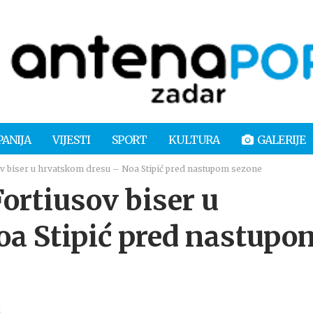
PANIJA
VIJESTI
SPORT
KULTURA
GALERIJE
 biser u hrvatskom dresu – Noa Stipić pred nastupom sezone
rtiusov biser u
a Stipić pred nastupo
2