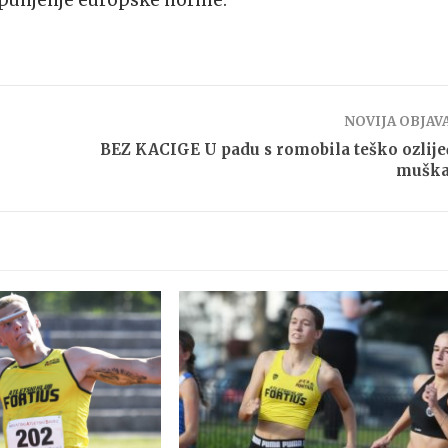
ispunjenje europske norme.
NOVIJA OBJAV
BEZ KACIGE U padu s romobila teško ozlij
muška