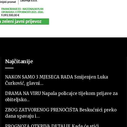
Najčitanije
NAKON SAMO 3 MJESECA RADA Smijenjen Luka
Čurković, glavni…
DRAMA NA VIRU Napala policajce tijekom prijave za
obiteljsko…
ZBOG ZATVORENOG PRENOĆIŠTA Beskućnici preko
dana spavaju i…
PROGNOZA OTKRIVA DETALJE Kada će stići