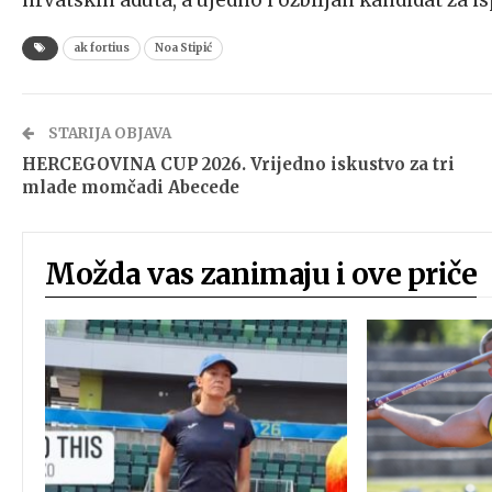
hrvatskih aduta, a ujedno i ozbiljan kandidat za 
ak fortius
Noa Stipić
STARIJA OBJAVA
HERCEGOVINA CUP 2026. Vrijedno iskustvo za tri
mlade momčadi Abecede
Možda vas zanimaju i ove priče