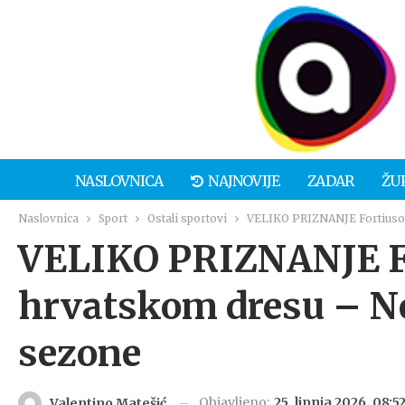
NASLOVNICA
NAJNOVIJE
ZADAR
ŽU
Naslovnica
Sport
Ostali sportovi
VELIKO PRIZNANJE Fortiusov
VELIKO PRIZNANJE Fo
hrvatskom dresu – No
sezone
Objavljeno:
25. lipnja 2026. 08:5
Valentino Matešić