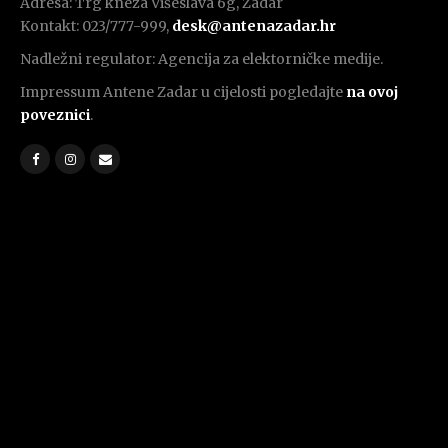
Adresa: Trg kneza Višeslava 6g, Zadar
Kontakt: 023/777-999,
desk@antenazadar.hr
Nadležni regulator: Agencija za elektorničke medije.
Impressum Antene Zadar u cijelosti pogledajte
na ovoj
poveznici
.