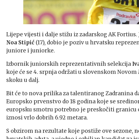
Lijepe vijesti i dalje stižu iz zadarskog AK Fortiu
Noa Stipić
(17), dobio je poziv u hrvatsku repre
juniore i juniorke.
Izbornik juniorskih reprezentativnih selekcija
Iv
koje će se 4. srpnja održati u slovenskom Novom Me
skoku u dalj.
Bit će to nova prilika za talentiranog Zadranina 
Europsko prvenstvo do 18 godina koje se sredino
europsku smotru potrebno je preskočiti granicu 
iznosi vrlo dobrih 6.92 metara.
S obzirom na rezultate koje postiže ove sezone, 