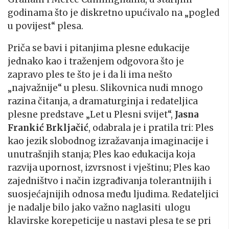
godinama što je diskretno upućivalo na „pogled
u povijest“ plesa.
Priča se bavi i pitanjima plesne edukacije
jednako kao i traženjem odgovora što je
zapravo ples te što je i da li ima nešto
„najvažnije“ u plesu. Slikovnica nudi mnogo
razina čitanja, a dramaturginja i redateljica
plesne predstave „Let u Plesni svijet“,
Jasna
Frankić Brkljačić
, odabrala je i pratila tri: Ples
kao jezik slobodnog izražavanja imaginacije i
unutrašnjih stanja; Ples kao edukacija koja
razvija upornost, izvrsnost i vještinu; Ples kao
zajedništvo i način izgrađivanja tolerantnijih i
suosjećajnijih odnosa među ljudima. Redateljici
je nadalje bilo jako važno naglasiti ulogu
klavirske korepeticije u nastavi plesa te se pri