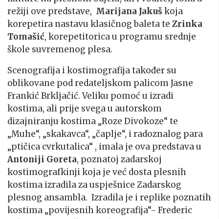
režiji ove predstave,
Marijana Jakuš
koja
korepetira nastavu klasičnog baleta te
Zrinka
Tomašić
, korepetitorica u programu srednje
škole suvremenog plesa.
Scenografija i kostimografija također su
oblikovane pod redateljskom palicom Jasne
Frankić Brkljačić. Veliku pomoć u izradi
kostima, ali prije svega u autorskom
dizajniranju kostima „Roze Divokoze“ te
„Muhe“, „skakavca“, „čaplje“, i radoznalog para
„ptičica cvrkutalica“ , imala je ova predstava u
Antoniji Goreta
, poznatoj zadarskoj
kostimografkinji koja je već dosta plesnih
kostima izradila za uspješnice Zadarskog
plesnog ansambla. Izradila je i replike poznatih
kostima „povijesnih koreografija“- Frederic