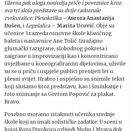
Glavna pak uloga nositelja priče i poveznice kroz
sva tri sloja predstave su dvije radoznale
cvrkutalice: Plesokrilka –
Aurora Anastazija
Došen
, i
Lepršalica
–
Marita Ucović
. Obje su
učenice 3.razreda osnovne škole klasičnog
baleta i nastavnice Ane Tolić. Izražajno
glumački razigrane, slobodnog pokreta i
zaigrane u improvizaciji kao i koncentrirano
uvježbane u koreografiranim dijelovima, uživile
su se u priču i uspjele publici prenijeti let u
plesni svijet. Hrabro i uspješno su snimile tekst
koji slušamo kroz predstavu, kao i šminkanje i
foto snimanje sa Gretom Popović za plakat.
Bravo.
Posebno moramo istaknuti učenika srednje
škole koji su imali solističke zadatke: U sceni u
kojoj Roza Divokoza ozlijedi Muhu i Mrava dok