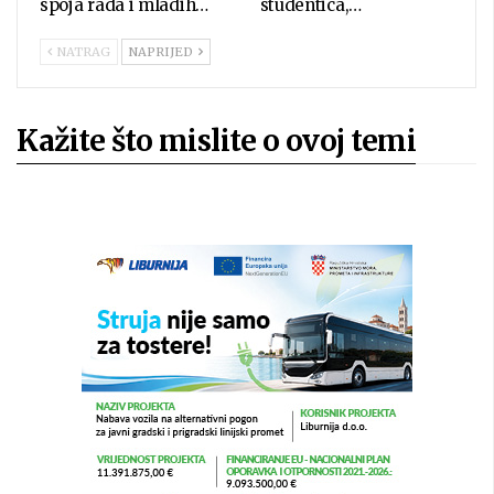
spoja rada i mladih…
studentica,…
NATRAG
NAPRIJED
Kažite što mislite o ovoj temi