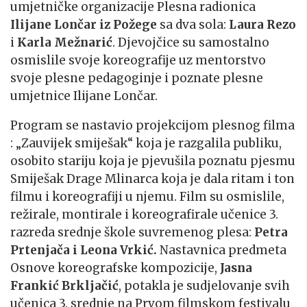
umjetničke organizacije Plesna radionica
Ilijane Lončar iz Požege
sa dva sola:
Laura Rezo
i
Karla Mežnarić
. Djevojčice su samostalno
osmislile svoje koreografije uz mentorstvo
svoje plesne pedagoginje i poznate plesne
umjetnice Ilijane Lončar.
Program se nastavio projekcijom plesnog filma
: „Zauvijek smiješak“ koja je razgalila publiku,
osobito stariju koja je pjevušila poznatu pjesmu
Smiješak Drage Mlinarca koja je dala ritam i ton
filmu i koreografiji u njemu. Film su osmislile,
režirale, montirale i koreografirale učenice 3.
razreda srednje škole suvremenog plesa:
Petra
Prtenjača i Leona Vrkić.
Nastavnica predmeta
Osnove koreografske kompozicije,
Jasna
Frankić Brkljačić
, potakla je sudjelovanje svih
učenica 3. srednje na Prvom filmskom festivalu