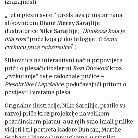
izražajnosti.
„Let u plesni svijet“ predstava je inspirirana
slikovnicom
Diane Merey Sarajlije
i
ilustratorice
Nike Sarajlije
,
„Divokoza koja je
bila roza“
priče koja je dio trilogije
„O čemu
cvrkuću ptice radoznalice?“
.
Slikovnica na interaktivni način pripovijeda
priču o plesačici/balerini
Rozi Divokozi
kroz
„cvrkutanje“ dvije radoznale ptičice –
Plesokrilke i Lepršalice
, podučavajući pritom o
povijesti i vrstama plesa.
Orignalne ilustracije, Nike Sarajlije, pratile su
razvoj priče kroz projekcije na velikom
pozadinskom platnu, a uz njih smo imali prilike
vidjeti i tri portreta Isadore Duncan, Marthe
Graham i Merce Cunninghama, u starijim