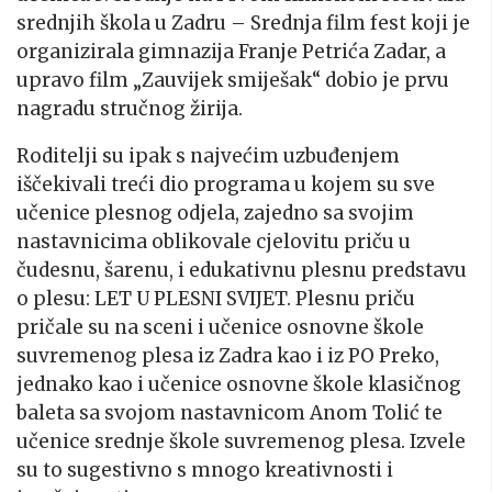
srednjih škola u Zadru – Srednja film fest koji je
organizirala gimnazija Franje Petrića Zadar, a
upravo film „Zauvijek smiješak“ dobio je prvu
nagradu stručnog žirija.
Roditelji su ipak s najvećim uzbuđenjem
iščekivali treći dio programa u kojem su sve
učenice plesnog odjela, zajedno sa svojim
nastavnicima oblikovale cjelovitu priču u
čudesnu, šarenu, i edukativnu plesnu predstavu
o plesu: LET U PLESNI SVIJET. Plesnu priču
pričale su na sceni i učenice osnovne škole
suvremenog plesa iz Zadra kao i iz PO Preko,
jednako kao i učenice osnovne škole klasičnog
baleta sa svojom nastavnicom Anom Tolić te
učenice srednje škole suvremenog plesa. Izvele
su to sugestivno s mnogo kreativnosti i