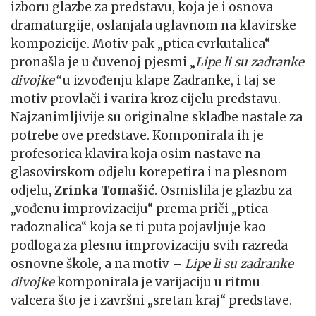
izboru glazbe za predstavu, koja je i osnova
dramaturgije, oslanjala uglavnom na klavirske
kompozicije. Motiv pak „ptica cvrkutalica“
pronašla je u čuvenoj pjesmi „
Lipe li su zadranke
divojke“
u izvođenju klape Zadranke, i taj se
motiv provlači i varira kroz cijelu predstavu.
Najzanimljivije su originalne skladbe nastale za
potrebe ove predstave. Komponirala ih je
profesorica klavira koja osim nastave na
glasovirskom odjelu korepetira i na plesnom
odjelu
, Zrinka Tomašić
. Osmislila je glazbu za
„vođenu improvizaciju“ prema priči „ptica
radoznalica“ koja se ti puta pojavljuje kao
podloga za plesnu improvizaciju svih razreda
osnovne škole, a na motiv –
Lipe li su zadranke
divojke
komponirala je varijaciju u ritmu
valcera što je i završni „sretan kraj“ predstave.