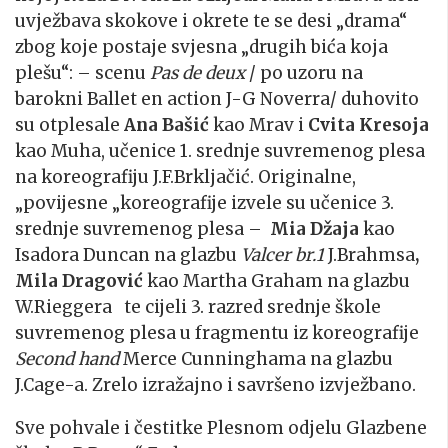
uvježbava skokove i okrete te se desi „drama“
zbog koje postaje svjesna „drugih bića koja
plešu“: – scenu
Pas de deux
/ po uzoru na
barokni Ballet en action J-G Noverra/ duhovito
su otplesale
Ana Bašić
kao Mrav i
Cvita Kresoja
kao Muha, učenice 1. srednje suvremenog plesa
na koreografiju J.F.Brkljačić. Originalne,
„povijesne „koreografije izvele su učenice 3.
srednje suvremenog plesa –
Mia Džaja
kao
Isadora Duncan na glazbu
Valcer br.1
J.Brahmsa
,
Mila Dragović
kao Martha Graham na glazbu
W.Rieggera te cijeli 3. razred srednje škole
suvremenog plesa u fragmentu iz koreografije
Second hand
Merce Cunninghama na glazbu
J.Cage-a. Zrelo izražajno i savršeno izvježbano.
Sve pohvale i čestitke Plesnom odjelu Glazbene