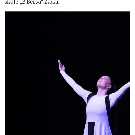
škole „B.Bersa“ Zadar