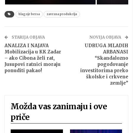
blagoje bersa
zavrsna produkcija
STARIJA OBJAVA
NOVIJA OBJAVA
ANALIZA I NAJAVA
UDRUGA MLADIH
Mobilizacija u KK Zadar
ARBANASI
– ako Cibona želi rat,
“Skandalozno
Jusupovi ratnici moraju
pogodovanje
ponuditi pakao!
investitorima preko
školske i crkvene
zemlje”
Možda vas zanimaju i ove
priče