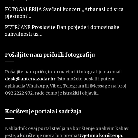
FOTOGALERIJA Svečani koncert „Arbanasi od srca
pjesmom”…
PETRČANE Proslavite Dan pobjede i domovinske
zahvalnosti uz…
Pošaljite nam priču ili fotografiju
Pošaljite nam priču, informaciju ili fotografiju na email
desk@antenazadar.hr
. Isto možete poslati i putem
aplikacija WhatsApp, Viber, Telegram ili iMessage na broj
092 2222 972
, rado ćemo je istražiti i objaviti.
Korištenje portala i sadržaja
Nakladnik ovaj portal stavlja na korištenje onakvim kakav
jeste, a korištenje mora biti prema
U
vjetima korištenja
.