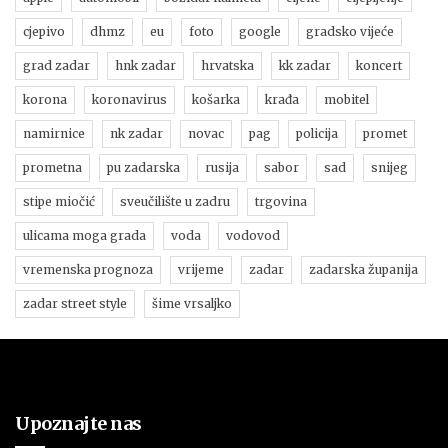
cjepivo
dhmz
eu
foto
google
gradsko vijeće
grad zadar
hnk zadar
hrvatska
kk zadar
koncert
korona
koronavirus
košarka
krađa
mobitel
namirnice
nk zadar
novac
pag
policija
promet
prometna
pu zadarska
rusija
sabor
sad
snijeg
stipe miočić
sveučilište u zadru
trgovina
ulicama moga grada
voda
vodovod
vremenska prognoza
vrijeme
zadar
zadarska županija
zadar street style
šime vrsaljko
Upoznajte nas