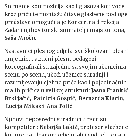
Snimanje kompozicija kao i glasova koji vode
kroz priču te montažu čitave glazbene podloge
predstave omogućila je Koncertna direkcija
Zadar i njihov tonski snimatelj i majstor tona,
Saša Miočić
.
Nastavnici plesnog odjela, sve školovani plesni
umjetnici i stručni plesni pedagozi,
koreografirali su zajedno sa svojim učenicima
scenu po scenu, učeći učenice suradnji i
razumijevanju cjeline priče kao i pojedinačnih
malih pričica u velikoj strukturi:
Jasna Frankić
Brkljačić, Patricia Gospić, Bernarda Klarin,
Lucija Mikas i Ana Tolić.
Njihovi neposredni suradnici u radu su
korepetitori:
Nebojša Lakić
, profesor glazbene
kulture na plesnom odjelu, ali i voditelj tona u