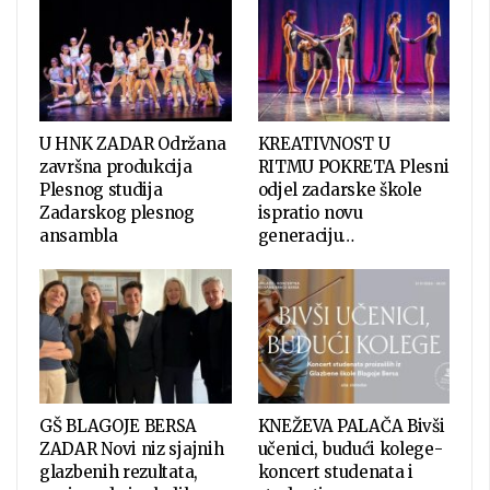
U HNK ZADAR Održana
KREATIVNOST U
završna produkcija
RITMU POKRETA Plesni
Plesnog studija
odjel zadarske škole
Zadarskog plesnog
ispratio novu
ansambla
generaciju…
GŠ BLAGOJE BERSA
KNEŽEVA PALAČA Bivši
ZADAR Novi niz sjajnih
učenici, budući kolege-
glazbenih rezultata,
koncert studenata i