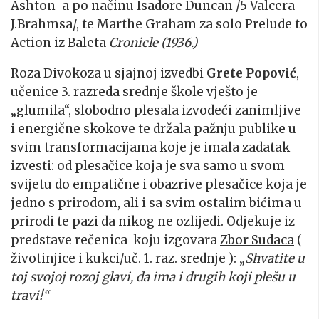
Ashton-a po načinu Isadore Duncan /5 Valcera
J.Brahmsa/, te Marthe Graham za solo Prelude to
Action iz Baleta
Cronicle (1936.)
Roza Divokoza u sjajnoj izvedbi
Grete Popović
,
učenice 3. razreda srednje škole vješto je
„glumila“, slobodno plesala izvodeći zanimljive
i energične skokove te držala pažnju publike u
svim transformacijama koje je imala zadatak
izvesti: od plesačice koja je sva samo u svom
svijetu do empatične i obazrive plesačice koja je
jedno s prirodom, ali i sa svim ostalim bićima u
prirodi te pazi da nikog ne ozlijedi. Odjekuje iz
predstave rečenica koju izgovara
Zbor Sudaca
(
životinjice i kukci/uč. 1. raz. srednje ): „
Shvatite u
toj svojoj rozoj glavi, da ima i drugih koji plešu u
travi!“