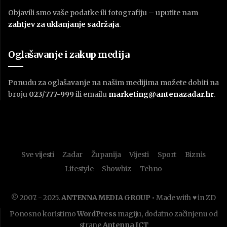
Objavili smo vaše podatke ili fotografiju – uputite nam
zahtjev za uklanjanje sadržaja
.
Oglašavanje i zakup medija
Ponudu za oglašavanje na našim medijima možete dobiti na
broju
023/777-999
ili emailu
marketing@antenazadar.hr
.
Sve vijesti
Zadar
Županija
Vijesti
Sport
Biznis
Lifestyle
Showbiz
Tehno
© 2007. - 2025.
ANTENNA MEDIA GROUP
• Made with ♥ in ZD
Ponosno koristimo
WordPress
magiju, dodatno začinjenu od
strane
Antenna ICT