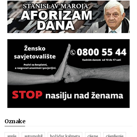
Oznake
apple
automobil
božidar kalmeta
cijene
cijepljenje