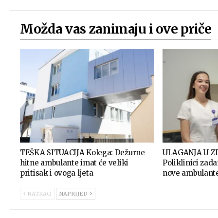
Možda vas zanimaju i ove priče
TEŠKA SITUACIJA Kolega: Dežurne
ULAGANJA U Z
hitne ambulante imat će veliki
Poliklinici zad
pritisak i ovoga ljeta
nove ambulant
NATRAG
NAPRIJED