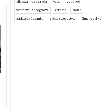
ulicama moga grada
voda
vodovod
vremenska prognoza
vrijeme
zadar
zadarska županija
zadar street style
šime vrsaljko