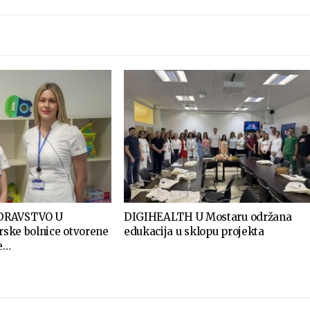
DRAVSTVO U
DIGIHEALTH U Mostaru održana
arske bolnice otvorene
edukacija u sklopu projekta
e…