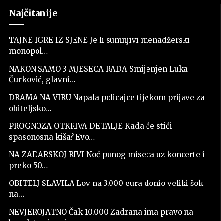
Najčitanije
TAJNE IGRE IZ SJENE Je li sumnjivi menadžerski
monopol…
NAKON SAMO 3 MJESECA RADA Smijenjen Luka
Čurković, glavni…
DRAMA NA VIRU Napala policajce tijekom prijave za
obiteljsko…
PROGNOZA OTKRIVA DETALJE Kada će stići
spasonosna kiša? Evo…
NA ZADARSKOJ RIVI Noć punog miseca uz koncerte i
preko 50…
OBITELJ SLAVILA Lov na 3.000 eura donio veliki šok
na…
NEVJEROJATNO Čak 10.000 Zadrana ima pravo na