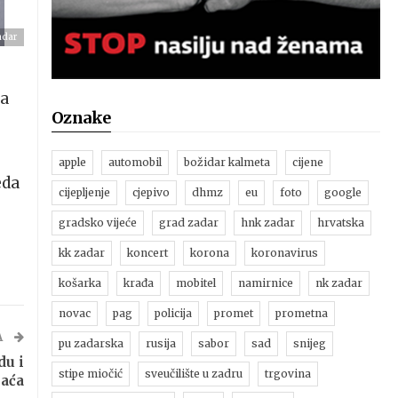
adar
na
Oznake
apple
automobil
božidar kalmeta
cijene
eda
cijepljenje
cjepivo
dhmz
eu
foto
google
gradsko vijeće
grad zadar
hnk zadar
hrvatska
kk zadar
koncert
korona
koronavirus
košarka
krađa
mobitel
namirnice
nk zadar
novac
pag
policija
promet
prometna
A
pu zadarska
rusija
sabor
sad
snijeg
du i
stipe miočić
sveučilište u zadru
trgovina
laća