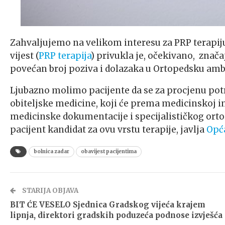
Zahvaljujemo na velikom interesu za PRP terapiju
vijest (
PRP terapija
) privukla je, očekivano, znač
povećan broj poziva i dolazaka u Ortopedsku ambu
Ljubazno molimo pacijente da se za procjenu potr
obiteljske medicine, koji će prema medicinskoj i
medicinske dokumentacije i specijalističkog ortop
pacijent kandidat za ovu vrstu terapije, javlja
Opća
bolnica zadar
obavijest pacijentima
STARIJA OBJAVA
BIT ĆE VESELO Sjednica Gradskog vijeća krajem
lipnja, direktori gradskih poduzeća podnose izvješća