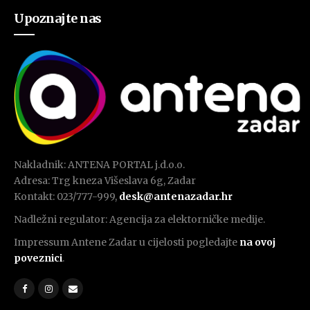
Upoznajte nas
Nakladnik: ANTENA PORTAL j.d.o.o.
Adresa: Trg kneza Višeslava 6g, Zadar
Kontakt: 023/777-999,
desk@antenazadar.hr
Nadležni regulator: Agencija za elektorničke medije.
Impressum Antene Zadar u cijelosti pogledajte
na ovoj
poveznici
.