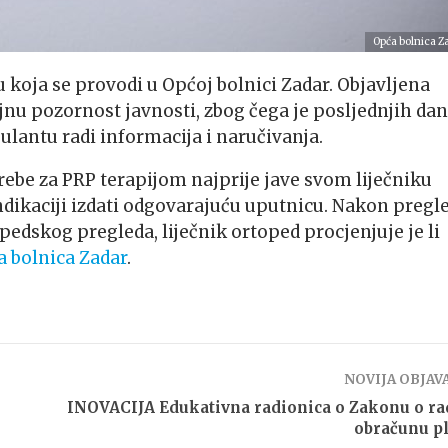
Opća bolnica Z
 koja se provodi u Općoj bolnici Zadar. Objavljena
ajnu pozornost javnosti, zbog čega je posljednjih da
lantu radi informacija i naručivanja.
ebe za PRP terapijom najprije jave svom liječniku
ndikaciji izdati odgovarajuću uputnicu. Nakon pregl
edskog pregleda, liječnik ortoped procjenjuje je li
 bolnica Zadar
.
NOVIJA OBJAV
INOVACIJA Edukativna radionica o Zakonu o ra
obračunu p