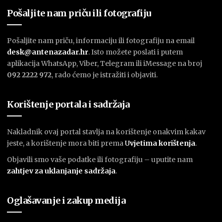
Pošaljite nam priču ili fotografiju
Pošaljite nam priču, informaciju ili fotografiju na email
desk@antenazadar.hr
. Isto možete poslati i putem
aplikacija WhatsApp, Viber, Telegram ili iMessage na broj
092 2222 972
, rado ćemo je istražiti i objaviti.
Korištenje portala i sadržaja
Nakladnik ovaj portal stavlja na korištenje onakvim kakav
jeste, a korištenje mora biti prema
U
vjetima korištenja
.
Objavili smo vaše podatke ili fotografiju – uputite nam
zahtjev za uklanjanje sadržaja
.
Oglašavanje i zakup medija