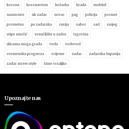
korona
koronavirus
košarka
krađa
mobitel
namirnice
nk zadar
novac
pag
policija
promet
prometna
pu zadarska
rusija
sabor
sad
snijeg
stipe miočić
sveučilište u zadru
trgovina
ulicama moga grada
voda
vodovod
vremenska prognoza
vrijeme
zadar
zadarska županija
zadar street style
šime vrsaljko
Upoznajte nas