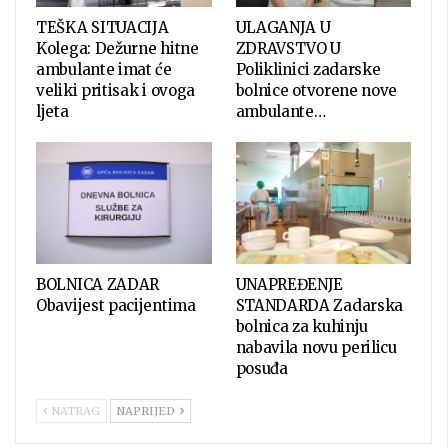
TEŠKA SITUACIJA
ULAGANJA U
Kolega: Dežurne hitne
ZDRAVSTVO U
ambulante imat će
Poliklinici zadarske
veliki pritisak i ovoga
bolnice otvorene nove
ljeta
ambulante…
BOLNICA ZADAR
UNAPREĐENJE
Obavijest pacijentima
STANDARDA Zadarska
bolnica za kuhinju
nabavila novu perilicu
posuđa
NATRAG
NAPRIJED