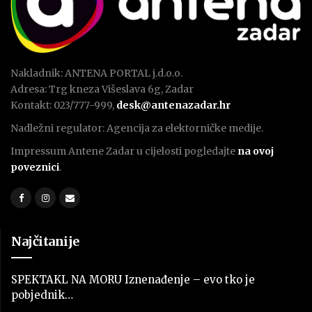
Nakladnik: ANTENA PORTAL j.d.o.o.
Adresa: Trg kneza Višeslava 6g, Zadar
Kontakt: 023/777-999,
desk@antenazadar.hr
Nadležni regulator: Agencija za elektorničke medije.
Impressum Antene Zadar u cijelosti pogledajte
na ovoj
poveznici
.
Najčitanije
SPEKTAKL NA MORU Iznenađenje – evo tko je
pobjednik…