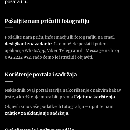
požara i u…
Pošaljite nam priču ili fotografiju
Pošaljite nam priču, informaciju ili fotografiju na email
desk@antenazadar.hr
. Isto možete poslati i putem
aplikacija WhatsApp, Viber, Telegram ili iMessage na broj
092 2222 972
, rado ćemo je istražiti i objaviti.
Korištenje portala i sadržaja
Nakladnik ovaj portal stavlja na korištenje onakvim kakav
jeste, a korištenje mora biti prema
U
vjetima korištenja
.
Objavili smo vaše podatke ili fotografiju – uputite nam
zahtjev za uklanjanje sadržaja
.