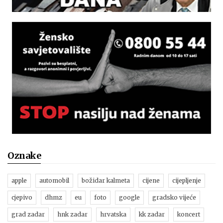
Oznake
apple
automobil
božidar kalmeta
cijene
cijepljenje
cjepivo
dhmz
eu
foto
google
gradsko vijeće
grad zadar
hnk zadar
hrvatska
kk zadar
koncert