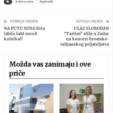
bolnica zadar
digihealth
STARIJA OBJAVA
NOVIJA OBJAVA
NA PUTU NINA Kiša
ULAZ SLOBODAN
izbila šaht usred
“Tartini” stiže u Zadar
kolnika!?
na koncert hrvatsko-
talijanskog prijateljstva
Možda vas zanimaju i ove
priče