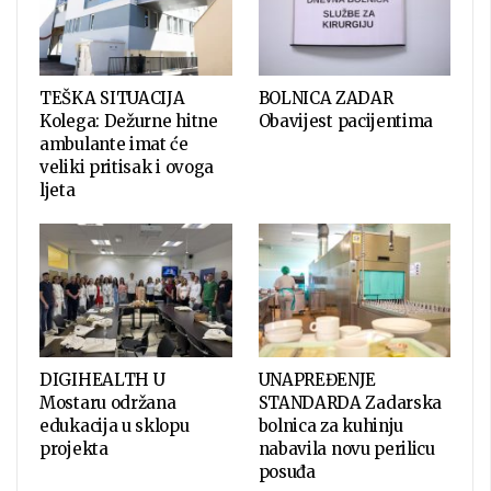
TEŠKA SITUACIJA
BOLNICA ZADAR
Kolega: Dežurne hitne
Obavijest pacijentima
ambulante imat će
veliki pritisak i ovoga
ljeta
DIGIHEALTH U
UNAPREĐENJE
Mostaru održana
STANDARDA Zadarska
edukacija u sklopu
bolnica za kuhinju
projekta
nabavila novu perilicu
posuđa