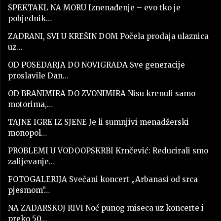
SPEKTAKL NA MORU Iznenađenje – evo tko je
pobjednik…
ZADRANI, SVI U KREŠIN DOM Počela prodaja ulaznica
uz…
OD POSEDARJA DO NOVIGRADA Sve generacije
proslavile Dan…
OD BRANIMIRA DO ZVONIMIRA Nisu krenuli samo
motorima,…
TAJNE IGRE IZ SJENE Je li sumnjivi menadžerski
monopol…
PROBLEMI U VODOOPSKRBI Krnčević: Reducirali smo
zalijevanje…
FOTOGALERIJA Svečani koncert „Arbanasi od srca
pjesmom”…
NA ZADARSKOJ RIVI Noć punog miseca uz koncerte i
preko 50…