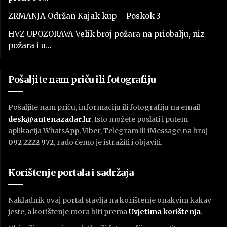
ZRMANJA Održan Kajak kup – Poskok 3
HVZ UPOZORAVA Velik broj požara na priobalju, niz
požara i u…
Pošaljite nam priču ili fotografiju
Pošaljite nam priču, informaciju ili fotografiju na email
desk@antenazadar.hr
. Isto možete poslati i putem
aplikacija WhatsApp, Viber, Telegram ili iMessage na broj
092 2222 972
, rado ćemo je istražiti i objaviti.
Korištenje portala i sadržaja
Nakladnik ovaj portal stavlja na korištenje onakvim kakav
jeste, a korištenje mora biti prema
U
vjetima korištenja
.