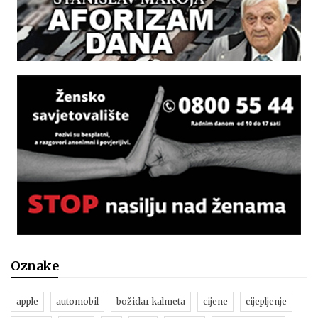
Oznake
apple
automobil
božidar kalmeta
cijene
cijepljenje