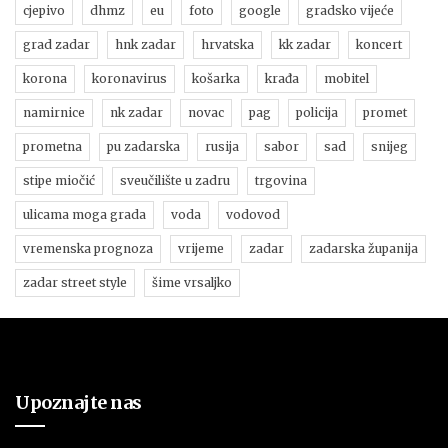
cjepivo
dhmz
eu
foto
google
gradsko vijeće
grad zadar
hnk zadar
hrvatska
kk zadar
koncert
korona
koronavirus
košarka
krađa
mobitel
namirnice
nk zadar
novac
pag
policija
promet
prometna
pu zadarska
rusija
sabor
sad
snijeg
stipe miočić
sveučilište u zadru
trgovina
ulicama moga grada
voda
vodovod
vremenska prognoza
vrijeme
zadar
zadarska županija
zadar street style
šime vrsaljko
Upoznajte nas