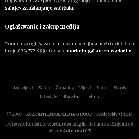
Objavili smo vaše podatke ili fotografiju – uputite nam
zahtjev za uklanjanje sadržaja
.
Oglašavanje i zakup medija
Ponudu za oglašavanje na našim medijima možete dobiti na
broju
023/777-999
ili emailu
marketing@antenazadar.hr
.
Sve vijesti
Zadar
Županija
Vijesti
Sport
Biznis
Lifestyle
Showbiz
Tehno
© 2007. - 2025.
ANTENNA MEDIA GROUP
• Made with ♥ in ZD
Ponosno koristimo
WordPress
magiju, dodatno začinjenu od
strane
Antenna ICT