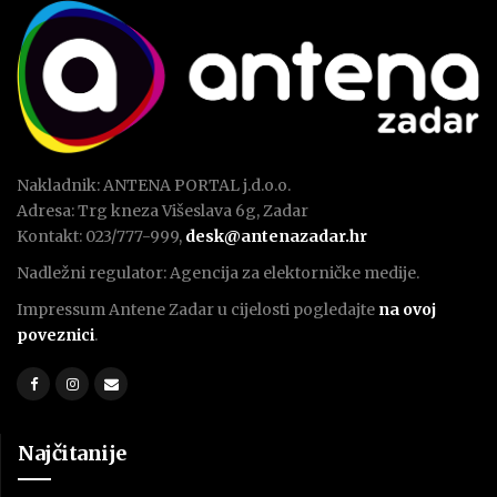
Nakladnik: ANTENA PORTAL j.d.o.o.
Adresa: Trg kneza Višeslava 6g, Zadar
Kontakt: 023/777-999,
desk@antenazadar.hr
Nadležni regulator: Agencija za elektorničke medije.
Impressum Antene Zadar u cijelosti pogledajte
na ovoj
poveznici
.
Najčitanije