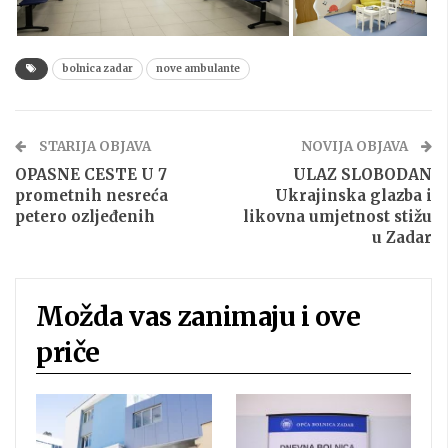
bolnica zadar
nove ambulante
STARIJA OBJAVA
NOVIJA OBJAVA
OPASNE CESTE U 7
ULAZ SLOBODAN
prometnih nesreća
Ukrajinska glazba i
petero ozljeđenih
likovna umjetnost stižu
u Zadar
Možda vas zanimaju i ove
priče