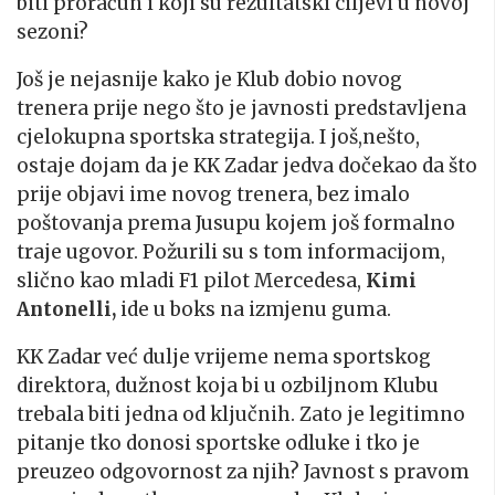
biti proračun i koji su rezultatski ciljevi u novoj
sezoni?
Još je nejasnije kako je Klub dobio novog
trenera prije nego što je javnosti predstavljena
cjelokupna sportska strategija. I još,nešto,
ostaje dojam da je KK Zadar jedva dočekao da što
prije objavi ime novog trenera, bez imalo
poštovanja prema Jusupu kojem još formalno
traje ugovor. Požurili su s tom informacijom,
slično kao mladi F1 pilot Mercedesa,
Kimi
Antonelli,
ide u boks na izmjenu guma.
KK Zadar već dulje vrijeme nema sportskog
direktora, dužnost koja bi u ozbiljnom Klubu
trebala biti jedna od ključnih. Zato je legitimno
pitanje tko donosi sportske odluke i tko je
preuzeo odgovornost za njih? Javnost s pravom