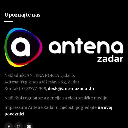
Upoznajte nas
Nakladnik: ANTENA PORTAL j.d.o.o.
Adresa: Trg kneza Višeslava 6g, Zadar
Kontakt: 023/777-999,
desk@antenazadar.hr
Nadležni regulator: Agencija za elektorničke medije.
Impressum Antene Zadar u cijelosti pogledajte
na ovoj
poveznici
.