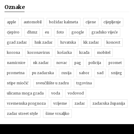
Oznake
apple
automobil
božidar kalmeta
cijene
cijepljenje
cjepivo
dhmz
eu
foto
google
gradsko vijeće
grad zadar
hnk zadar
hrvatska
kk zadar
koncert
korona
koronavirus
košarka
krađa
mobitel
namirnice
nk zadar
novac
pag
policija
promet
prometna
pu zadarska
rusija
sabor
sad
snijeg
stipe miočić
sveučilište u zadru
trgovina
ulicama moga grada
voda
vodovod
vremenska prognoza
vrijeme
zadar
zadarska županija
zadar street style
šime vrsaljko