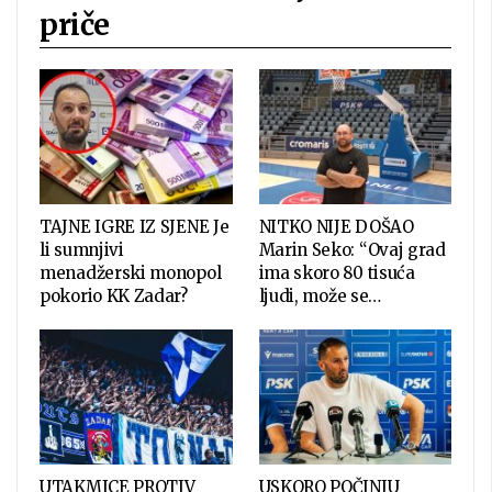
priče
TAJNE IGRE IZ SJENE Je
NITKO NIJE DOŠAO
li sumnjivi
Marin Seko: “Ovaj grad
menadžerski monopol
ima skoro 80 tisuća
pokorio KK Zadar?
ljudi, može se…
UTAKMICE PROTIV
USKORO POČINJU