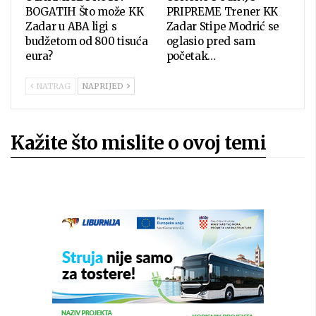
BOGATIH Što može KK
PRIPREME Trener KK
Zadar u ABA ligi s
Zadar Stipe Modrić se
budžetom od 800 tisuća
oglasio pred sam
eura?
početak…
NATRAG
NAPRIJED
Kažite što mislite o ovoj temi