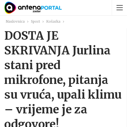
Naslovnica
Sport
Košarka
DOSTA JE
SKRIVANJA Jurlina
stani pred
mikrofone, pitanja
su vruća, upali klimu
– vrijeme je za
odgovore!