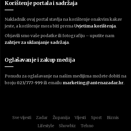
Korištenje portala i sadržaja
Nakladnik ovaj portal stavlja na korištenje onakvim kakav
jeste, a korištenje mora biti prema
U
vjetima korištenja
.
Objavili smo vaše podatke ili fotografiju – uputite nam
zahtjev za uklanjanje sadržaja
.
Oglašavanje i zakup medija
Ponudu za oglašavanje na našim medijima možete dobiti na
broju
023/777-999
ili emailu
marketing@antenazadar.hr
.
Sve vijesti
Zadar
Županija
Vijesti
Sport
Biznis
Lifestyle
Showbiz
Tehno