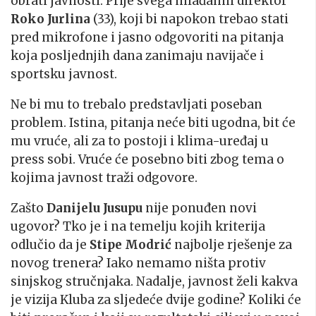
obrati javnosti. Prije svega mlađahni direktor
Roko Jurlina
(33), koji bi napokon trebao stati
pred mikrofone i jasno odgovoriti na pitanja
koja posljednjih dana zanimaju navijače i
sportsku javnost.
Ne bi mu to trebalo predstavljati poseban
problem. Istina, pitanja neće biti ugodna, bit će
mu vruće, ali za to postoji i klima-uređaj u
press sobi. Vruće će posebno biti zbog tema o
kojima javnost traži odgovore.
Zašto
Danijelu Jusupu
nije ponuđen novi
ugovor? Tko je i na temelju kojih kriterija
odlučio da je
Stipe Modrić
najbolje rješenje za
novog trenera? Iako nemamo ništa protiv
sinjskog stručnjaka. Nadalje, javnost želi kakva
je vizija Kluba za sljedeće dvije godine? Koliki će