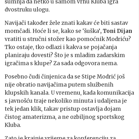
sumnja da netko u samom vrhu Kluba igra
dvostruku ulogu.
Navijači također žele znati kakav će biti sastav
momčadi. Hoće li se, kako se ‘šuška’
, Toni Dijan
vratiti u stručni stožer kao pomoćnik Modriću?
Tko ostaje, tko odlazi i kakva se pojačanja
planiraju dovesti? Što je s mladim zadarskim
igračima s klupe? Za sada odgovora nema.
Posebno čudi činjenica da se Stipe Modrić još
nije obratio navijačima putem službenih
klupskih kanala. U vremenu, kada komunikacija
s javnošću traje nekoliko minuta i udaljena je
tek jedan klik, takav pristup ostavlja dojam
čistog amaterizma, a ne ozbiljnog sportskog
Kluba.
Zato je krajnje vrijeme za konferenciju za