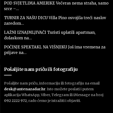
POD SVJETLIMA AMERIKE Večeras nema straha, samo
srce –…
TURNIR ZA NAŠU DICU Villa Pino osvojila treći naslov
zaredom…
LAŽNI IZNAJMLJIVAČI Turisti uplatili apartman,
dolaskom na…
POČINJE SPEKTAKL NA VIŠNJIKU Još ima vremena za
prijave na…
Pošaljite nam priču ili fotografiju
Pošaljite nam priču, informaciju ili fotografiju na email
desk@antenazadar.hr
. Isto možete poslati i putem
aplikacija WhatsApp, Viber, Telegram ili iMessage na broj
092 2222 972
, rado ćemo je istražiti i objaviti.