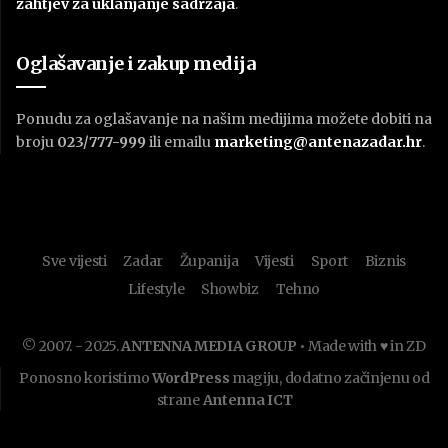
zahtjev za uklanjanje sadržaja
.
Oglašavanje i zakup medija
Ponudu za oglašavanje na našim medijima možete dobiti na
broju
023/777-999
ili emailu
marketing@antenazadar.hr
.
Sve vijesti
Zadar
Županija
Vijesti
Sport
Biznis
Lifestyle
Showbiz
Tehno
© 2007. - 2025.
ANTENNA MEDIA GROUP
• Made with ♥ in ZD
Ponosno koristimo
WordPress
magiju, dodatno začinjenu od
strane
Antenna ICT