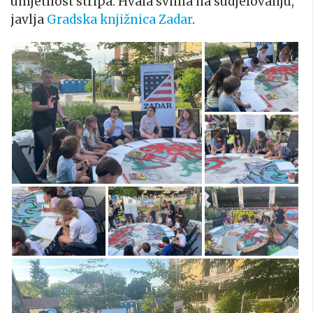
umjetnost stripa. Hvala svima na sudjelovanju,
javlja
Gradska knjižnica Zadar
.