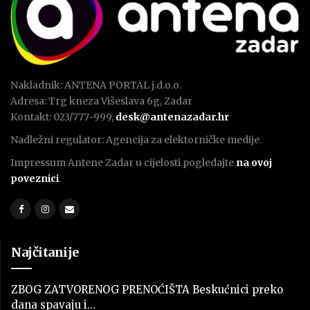
Nakladnik: ANTENA PORTAL j.d.o.o.
Adresa: Trg kneza Višeslava 6g, Zadar
Kontakt: 023/777-999,
desk@antenazadar.hr
Nadležni regulator: Agencija za elektorničke medije.
Impressum Antene Zadar u cijelosti pogledajte
na ovoj
poveznici
.
Najčitanije
ZBOG ZATVORENOG PRENOĆIŠTA Beskućnici preko
dana spavaju i…