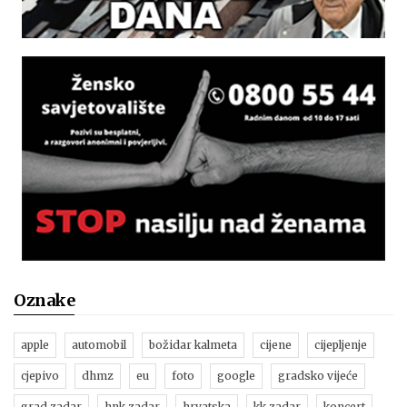
Oznake
apple
automobil
božidar kalmeta
cijene
cijepljenje
cjepivo
dhmz
eu
foto
google
gradsko vijeće
grad zadar
hnk zadar
hrvatska
kk zadar
koncert