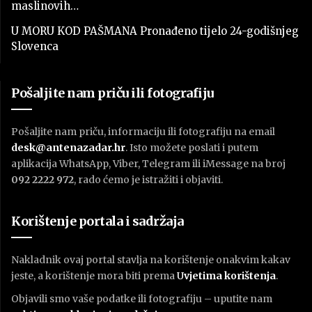
maslinovih…
U MORU KOD PAŠMANA Pronađeno tijelo 24-godišnjeg
Slovenca
Pošaljite nam priču ili fotografiju
Pošaljite nam priču, informaciju ili fotografiju na email
desk@antenazadar.hr
. Isto možete poslati i putem
aplikacija WhatsApp, Viber, Telegram ili iMessage na broj
092 2222 972
, rado ćemo je istražiti i objaviti.
Korištenje portala i sadržaja
Nakladnik ovaj portal stavlja na korištenje onakvim kakav
jeste, a korištenje mora biti prema
U
vjetima korištenja
.
Objavili smo vaše podatke ili fotografiju – uputite nam