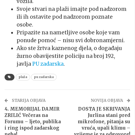
vozila.
Svoje stvari na plaži imajte pod nadzorom
ili ih ostavite pod nadzorom poznate
osobe.
Pripazite na nametljive osobe koje vam
ponude pomoć – nisu svi dobronamjerni.
Ako ste žrtva kaznenog djela, o događaju
žurno obavijestite policiju na broj 192,
javlja
PU zadarska
.
plaža
pu zadarska
STARIJA OBJAVA
NOVIJA OBJAVA
4. MEMORIJAL DAMIR
DOSTA JE SKRIVANJA
ZRILIĆ Večeras na
Jurlina stani pred
Forumu – ljeto, publika
mikrofone, pitanja su
i ring ispod zadarskog
vruća, upali klimu –
neba!
vrijeme je za odgovore!