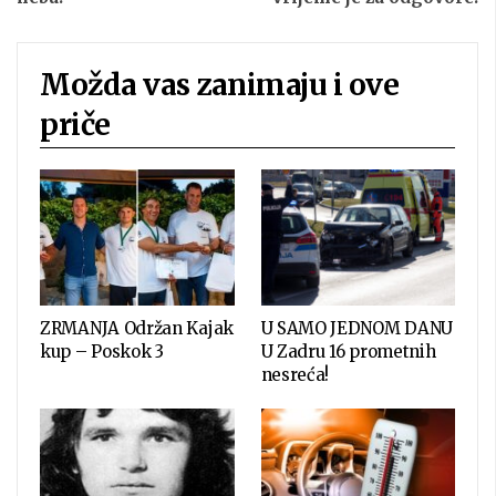
Možda vas zanimaju i ove
priče
ZRMANJA Održan Kajak
U SAMO JEDNOM DANU
kup – Poskok 3
U Zadru 16 prometnih
nesreća!