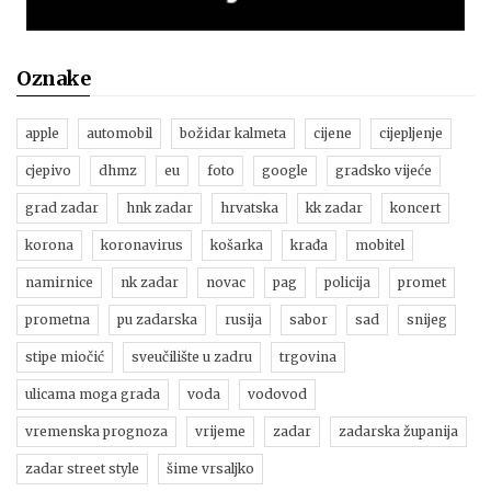
Oznake
apple
automobil
božidar kalmeta
cijene
cijepljenje
cjepivo
dhmz
eu
foto
google
gradsko vijeće
grad zadar
hnk zadar
hrvatska
kk zadar
koncert
korona
koronavirus
košarka
krađa
mobitel
namirnice
nk zadar
novac
pag
policija
promet
prometna
pu zadarska
rusija
sabor
sad
snijeg
stipe miočić
sveučilište u zadru
trgovina
ulicama moga grada
voda
vodovod
vremenska prognoza
vrijeme
zadar
zadarska županija
zadar street style
šime vrsaljko