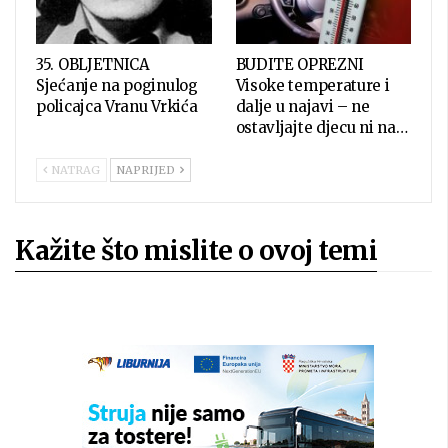
35. OBLJETNICA
BUDITE OPREZNI
Sjećanje na poginulog
Visoke temperature i
policajca Vranu Vrkića
dalje u najavi – ne
ostavljajte djecu ni na…
NATRAG
NAPRIJED
Kažite što mislite o ovoj temi