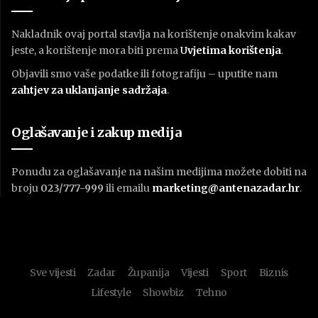
Nakladnik ovaj portal stavlja na korištenje onakvim kakav
jeste, a korištenje mora biti prema
U
vjetima korištenja
.
Objavili smo vaše podatke ili fotografiju – uputite nam
zahtjev za uklanjanje sadržaja
.
Oglašavanje i zakup medija
Ponudu za oglašavanje na našim medijima možete dobiti na
broju
023/777-999
ili emailu
marketing@antenazadar.hr
.
Sve vijesti
Zadar
Županija
Vijesti
Sport
Biznis
Lifestyle
Showbiz
Tehno