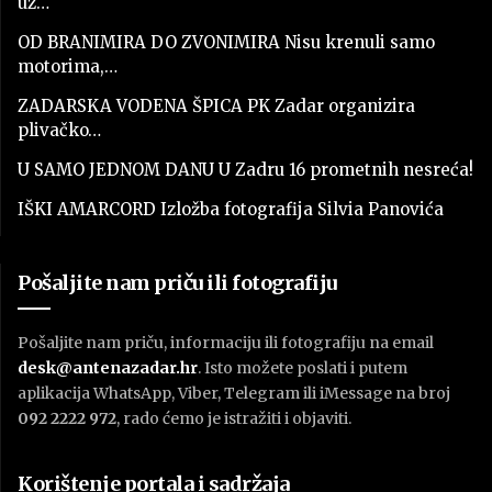
uz…
OD BRANIMIRA DO ZVONIMIRA Nisu krenuli samo
motorima,…
ZADARSKA VODENA ŠPICA PK Zadar organizira
plivačko…
U SAMO JEDNOM DANU U Zadru 16 prometnih nesreća!
IŠKI AMARCORD Izložba fotografija Silvia Panovića
Pošaljite nam priču ili fotografiju
Pošaljite nam priču, informaciju ili fotografiju na email
desk@antenazadar.hr
. Isto možete poslati i putem
aplikacija WhatsApp, Viber, Telegram ili iMessage na broj
092 2222 972
, rado ćemo je istražiti i objaviti.
Korištenje portala i sadržaja