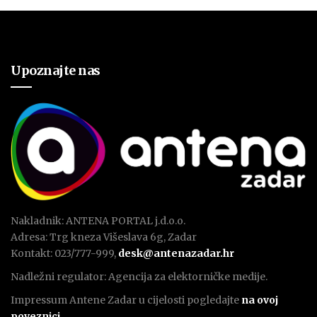
Upoznajte nas
Nakladnik: ANTENA PORTAL j.d.o.o.
Adresa: Trg kneza Višeslava 6g, Zadar
Kontakt: 023/777-999,
desk@antenazadar.hr
Nadležni regulator: Agencija za elektorničke medije.
Impressum Antene Zadar u cijelosti pogledajte
na ovoj
poveznici
.